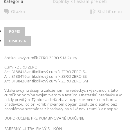
Kategória
Doplnky k flaškám pre deti
Otázka
Strážiť cenu
POPIS
DISKUSIA
Antikolikový cumlík ZERO ZERO S M 2kusy
Cumlík ZERO ZERO
Art. 3188418 antikolikový cumlík ZERO ZERO SU
Art. 3188419 antikolikový cumlík ZERO ZERO SS
Art. 3188420 antikolikový cumlík ZERO ZERO SM
Vďaka svojmu dizajnu založenom na vedeckých výskumoch, táto
cumlík pripomína svojím tvarom a textúrou materskú bradavku ako
nikdy predtým. Týmto sa dieťa zbaví rozpakov medzi cumlíkom a
bradavkou, čo pri kombinovanom dojčení zaistí, že dieťatko bez
problémov prechádza z bradavky na silikónovú cumlík a naopak.
DOPORUČENÉ PRE KOMBINOVANÉ DOJČENIE
FAREBNÝ, ULTRA JEMNÝ SILIKÓN