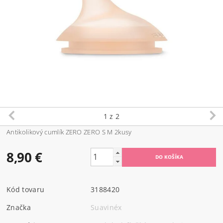
1
z 2
Antikolikový cumlík ZERO ZERO S M 2kusy
8,90 €
Kód tovaru
3188420
Značka
Suavinéx