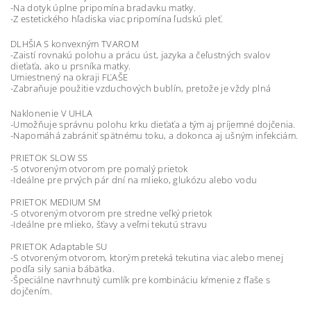
-Na dotyk úplne pripomína bradavku matky.
-Z estetického hľadiska viac pripomína ľudskú pleť.
DLHŠIA S konvexným TVAROM
-Zaistí rovnakú polohu a prácu úst, jazyka a čeľustných svalov
dieťaťa, ako u prsníka matky.
Umiestnený na okraji FĽAŠE
-Zabraňuje použitie vzduchových bublín, pretože je vždy plná
Naklonenie V UHLA
-Umožňuje správnu polohu krku dieťaťa a tým aj príjemné dojčenia.
-Napomáhá zabrániť spätnému toku, a dokonca aj ušným infekciám.
PRIETOK SLOW SS
-S otvoreným otvorom pre pomalý prietok
-Ideálne pre prvých pár dní na mlieko, glukózu alebo vodu
PRIETOK MEDIUM SM
-S otvoreným otvorom pre stredne veľký prietok
-Ideálne pre mlieko, šťavy a veľmi tekutú stravu
PRIETOK Adaptable SU
-S otvoreným otvorom, ktorým preteká tekutina viac alebo menej
podľa sily sania bábätka.
-Špeciálne navrhnutý cumlík pre kombináciu kŕmenie z fľaše s
dojčením.