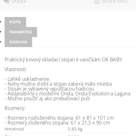
Otázka
Strážiť cenu
POPIS
PARAMETRE
DISKUSIA
Praktický kovový skladací stojan k vaničkám OK BABY.
Vlastnosti:
- Ľahké uskladnenie
- Nohy možno zložiť a stojan zaberá málo miesta
- Stojan je vybavený vypúšťacou hadicou
- Adaptabilný s modelmi Onda, Onda Evolution a Laguna
- Možno použiť aj ako prebaľovací pult
Rozmery:
- Rozmery rozloženého stojana: 61 x 81 x 101 cm
- Rozmery zloženého stojana: 61 x 21,5 x 90 cm
Hmotnosť
5.83 kg