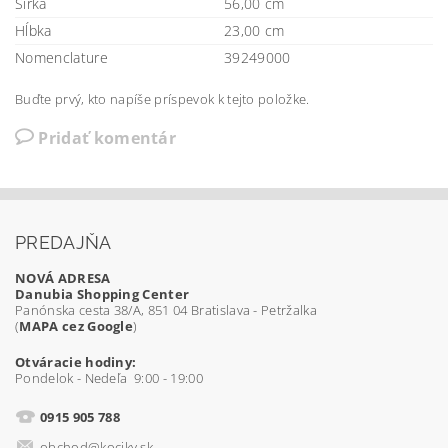
Šírka
56,00 cm
Hĺbka
23,00 cm
Nomenclature
39249000
Buďte prvý, kto napíše príspevok k tejto položke.
Pridať komentár
PREDAJŇA
NOVÁ ADRESA
Danubia Shopping Center
Panónska cesta 38/A, 851 04 Bratislava - Petržalka
(
MAPA cez Google
)
Otváracie hodiny:
Pondelok - Nedeľa 9:00 - 19:00
0915 905 788
obchod@kociky.sk