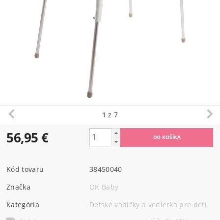
1
z 7
56,95 €
Kód tovaru
38450040
Značka
OK Baby
Kategória
Detské vaničky a vedierka pre deti