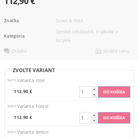
112,90 €
Značka
Scoot & Ride
Detské odrážadlá, trojkolky a
Kategória
bicykle
Otázka
Strážiť cenu
ZVOĽTE VARIANT
Varianta: rose
96270
112,90 €
Varianta: Forest
96269
112,90 €
Varianta: lemon
96354