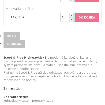
Varianta: Steel
96271
112,90 €
POPIS
DISKUSIA
Scoot & Ride Highwaykick1
je moderná kolobežka, ktorú je
možné použiť na jazdu pre menšie deti. Kolobežka má veľmi ľahký
systém premeny, má pevnú a stabilnú konštrukciu, nastavenie
rukoväte a odolné kolesá.
Riding the Scoot & Ride učí deti udržovať rovnováhu a obratnosť,
buduje sebavedomie a zlepšuje motoriku. Hlavne je to však skvelá
zábava na dlhé hodiny.
Zahrnutá:
Charakteristika
Jednoduchý systém premeny jazdy.