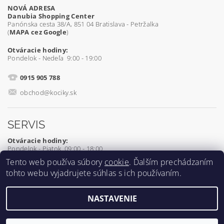
NOVÁ ADRESA
Danubia Shopping Center
Panónska cesta 38/A, 851 04 Bratislava - Petržalka
(
MAPA cez Google
)
Otváracie hodiny:
Pondelok - Nedeľa 9:00 - 19:00
0915 905 788
obchod@kociky.sk
SERVIS
Otváracie hodiny:
Pondelok - Piatok 09:00 - 18:00
Tento web používa súbory
cookie
. Ďalším prechádzaním
0905 539 927
tohto webu vyjadrujete súhlas s ich používaním.
servis@kociky.sk
NASTAVENIE
2026 ©
Kociky.sk
, všetky práva vyhradené