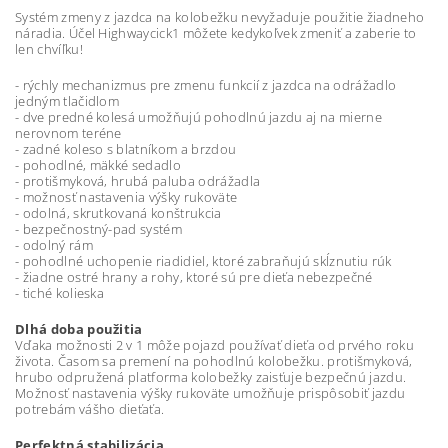
Systém zmeny z jazdca na kolobežku nevyžaduje použitie žiadneho
náradia. Účel Highwaycick1 môžete kedykoľvek zmeniť a zaberie to
len chvíľku!
- rýchly mechanizmus pre zmenu funkcií z jazdca na odrážadlo
jedným tlačidlom
- dve predné kolesá umožňujú pohodlnú jazdu aj na mierne
nerovnom teréne
- zadné koleso s blatníkom a brzdou
- pohodlné, mäkké sedadlo
- protišmyková, hrubá paluba odrážadla
- možnosť nastavenia výšky rukoväte
- odolná, skrutkovaná konštrukcia
- bezpečnostný-pad systém
- odolný rám
- pohodlné uchopenie riadidiel, ktoré zabraňujú skĺznutiu rúk
- žiadne ostré hrany a rohy, ktoré sú pre dieťa nebezpečné
- tiché kolieska
Dlhá doba použitia
Vďaka možnosti 2 v 1 môže pojazd používať dieťa od prvého roku
života. Časom sa premení na pohodlnú kolobežku. protišmyková,
hrubo odpružená platforma kolobežky zaisťuje bezpečnú jazdu.
Možnosť nastavenia výšky rukoväte umožňuje prispôsobiť jazdu
potrebám vášho dieťaťa.
Perfektná stabilizácia