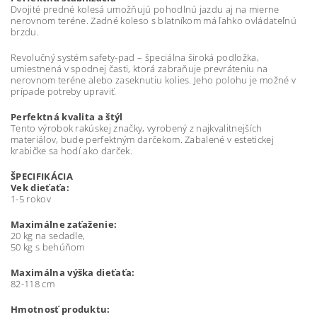
Dvojité predné kolesá umožňujú pohodlnú jazdu aj na mierne
nerovnom teréne. Zadné koleso s blatníkom má ľahko ovládateľnú
brzdu.
Revolučný systém safety-pad – špeciálna široká podložka,
umiestnená v spodnej časti, ktorá zabraňuje prevráteniu na
nerovnom teréne alebo zaseknutiu kolies. Jeho polohu je možné v
prípade potreby upraviť.
Perfektná kvalita a štýl
Tento výrobok rakúskej značky, vyrobený z najkvalitnejších
materiálov, bude perfektným darčekom. Zabalené v estetickej
krabičke sa hodí ako darček.
ŠPECIFIKÁCIA
Vek dieťaťa:
1-5 rokov
Maximálne zaťaženie:
20 kg na sedadle,
50 kg s behúňom
Maximálna výška dieťaťa:
82-118 cm
Hmotnosť produktu: