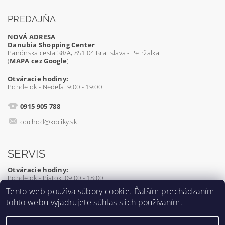
PREDAJŇA
NOVÁ ADRESA
Danubia Shopping Center
Panónska cesta 38/A, 851 04 Bratislava - Petržalka
(
MAPA cez Google
)
Otváracie hodiny:
Pondelok - Nedeľa 9:00 - 19:00
0915 905 788
obchod@kociky.sk
SERVIS
Otváracie hodiny:
Pondelok - Piatok 09:00 - 18:00
Tento web používa súbory
cookie
. Ďalším prechádzaním
0905 539 927
tohto webu vyjadrujete súhlas s ich používaním.
servis@kociky.sk