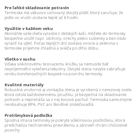
Pre ľahké skladovanie potravín
Termoska má vákuovo izolovaný dvojitý plášť, ktorý zaručuje, že
jedlo vo vnútri zostane teplé až 6 hodín.
Využitie v každom veku
Akonáhle vaše dieťa vyrastie z detských kaší, môžete do termosky
bezpečne uložiť napr. obilniny, orechy alebo sušienky a bez obáv
vyraziť na výlet. Počas teplých dní zostáva ovocie a zelenina v
termoske príjemne chladná a svieža po dlhú dobu.
Všetko v suchu
Vďaka silikónovému tesniacemu krúžku sa nemusíte báť
nepríjemného vytečenia tekutiny. Dvojitá stena navyše zabraňuje
vzniku kondenzačných kvapiek na povrchu termosky.
Kvalitné materiály
Robustná vnútorná aj vonkajšia stena je vyrobená z nerezovej ocele,
ktorá odolá každodennému použitiu, je bezpečná na skladovanie
potravín a neprenáša sa z nej kovová pachuť. Termoska samozrejme
neobsahuje BPA, PVC ani škodlivé zmäkčovadlá.
Protišmyková podložka
Spodná strana termosky je pokrytá silikónovou podložkou, ktorá
predchádza nechcenému prevráteniu a zároveň chráni chúlostivé
povrchy.