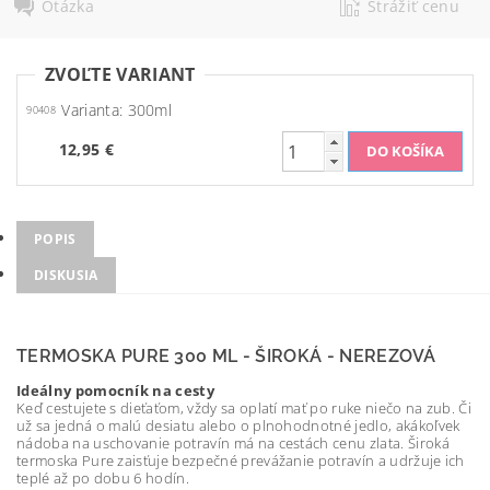
Otázka
Strážiť cenu
ZVOĽTE VARIANT
Varianta: 300ml
90408
12,95 €
POPIS
DISKUSIA
TERMOSKA PURE 300 ML - ŠIROKÁ - NEREZOVÁ
Ideálny pomocník na cesty
Keď cestujete s dieťaťom, vždy sa oplatí mať po ruke niečo na zub. Či
už sa jedná o malú desiatu alebo o plnohodnotné jedlo, akákoľvek
nádoba na uschovanie potravín má na cestách cenu zlata. Široká
termoska Pure zaisťuje bezpečné prevážanie potravín a udržuje ich
teplé až po dobu 6 hodín.