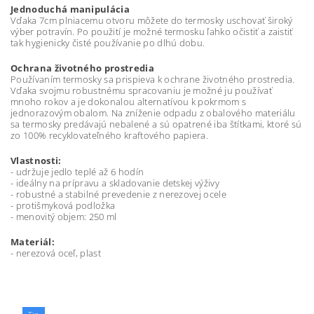
Jednoduchá manipulácia
Vďaka 7cm plniacemu otvoru môžete do termosky uschovať široký
výber potravín. Po použití je možné termosku ľahko očistiť a zaistiť
tak hygienicky čisté používanie po dlhú dobu.
Ochrana životného prostredia
Používaním termosky sa prispieva k ochrane životného prostredia.
Vďaka svojmu robustnému spracovaniu je možné ju používať
mnoho rokov a je dokonalou alternatívou k pokrmom s
jednorazovým obalom. Na zníženie odpadu z obalového materiálu
sa termosky predávajú nebalené a sú opatrené iba štítkami, ktoré sú
zo 100% recyklovateľného kraftového papiera.
Vlastnosti:
- udržuje jedlo teplé až 6 hodín
- ideálny na prípravu a skladovanie detskej výživy
- robustné a stabilné prevedenie z nerezovej ocele
- protišmyková podložka
- menovitý objem: 250 ml
Materiál:
- nerezová oceľ, plast