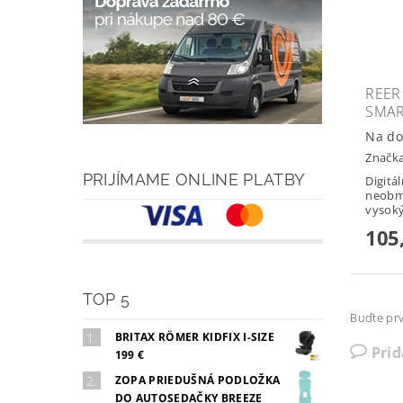
REER
SMAR
Na do
Značk
PRIJÍMAME ONLINE PLATBY
Digitá
neobm
vysoký
105
TOP 5
Buďte prv
BRITAX RÖMER KIDFIX I-SIZE
Pri
199 €
ZOPA PRIEDUŠNÁ PODLOŽKA
DO AUTOSEDAČKY BREEZE