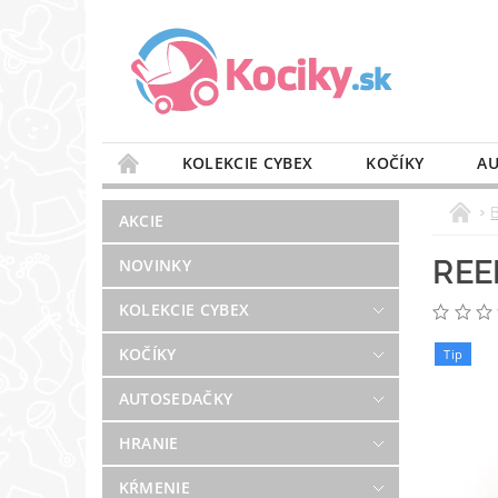
KOLEKCIE CYBEX
KOČÍKY
AU
STAROSTLIVOSŤ O VZDUCH
VÝBAVA DO 
AKCIE
BLOG
PREDAJŇA
KONTAKT
REE
NOVINKY
KOLEKCIE CYBEX
KOČÍKY
Tip
AUTOSEDAČKY
HRANIE
KŔMENIE