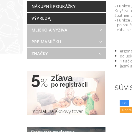
- Funkce 
NÁKUPNÉ POUKÁŽKY
Když jsou
špatnému 
VÝPREDAJ
- Funkce
- po spuš
- váha se
MLIEKO A VÝŽIVA
PRE MAMIČKU
ergono
ZNAČKY
do 30k
1 tlač
jasný 
SÚVI
Tip
Dopra