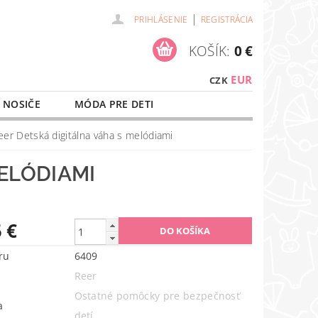
|
PRIHLÁSENIE
REGISTRÁCIA
KOŠÍK:
0 €
EUR
CZK
 NOSIČE
MÓDA PRE DETI
NAŠE SLUŽBY
O NÁKUPE
eer Detská digitálna váha s melódiami
ELÓDIAMI
 €
ru
6409
Reer
Ostatné pomôcky pre bezpečnosť
a
detí