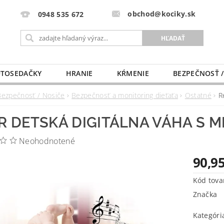
obchod@kociky.sk
0948 535 672
TOSEDAČKY
HRANIE
KŔMENIE
BEZPEČNOSŤ /
PÔRODNICE
MLIEKO A VÝŽIVA
PRE MAMIČKU
Bezpečnosť / Nosiče
Bezpečnosť a monitoring dieťaťa
Ostatné
R
R DETSKÁ DIGITÁLNA VÁHA S M
Neohodnotené
90,95
Kód tova
Značka
Kategóri