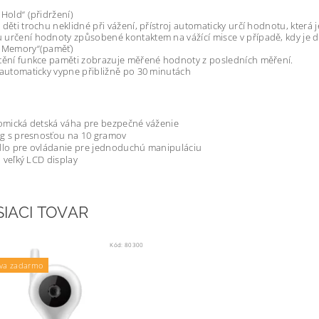
„Hold“ (přidržení)
 děti trochu neklidné při vážení, přístroj automaticky určí hodnotu, která 
určení hodnoty způsobené kontaktem na vážící misce v případě, kdy je dí
 „Memory“(paměť)
tění funkce paměti zobrazuje měřené hodnoty z posledních měření.
 automaticky vypne přibližně po 30 minutách
mická detská váha pre bezpečné váženie
g s presnosťou na 10 gramov
idlo pre ovládanie pre jednoduchú manipuláciu
a veľký LCD display
SIACI TOVAR
Kód:
80300
va zadarmo