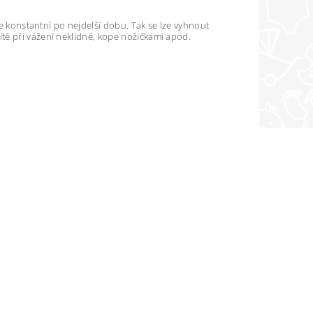
je konstantní po nejdelší dobu. Tak se lze vyhnout
tě při vážení neklidné, kope nožičkami apod.