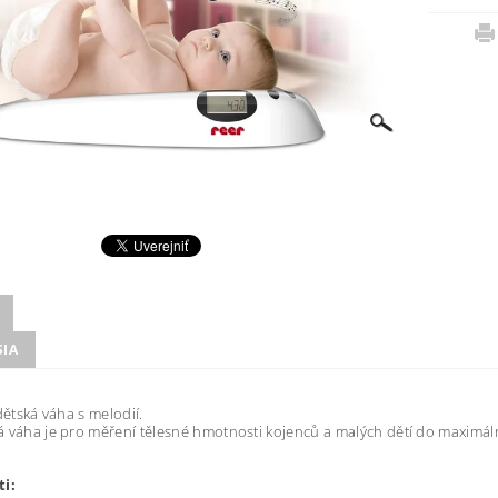
SIA
dětská váha s melodií.
 váha je pro měření tělesné hmotnosti kojenců a malých dětí do maximáln
ti: