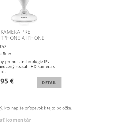
 KAMERA PRE
TPHONE A IPHONE
taz
a:
Reer
lny prenos, technológie IP,
edzený rozsah, HD kamera s
m...
,95 €
DETAIL
ý, kto napíše príspevok k tejto položke.
dať komentár