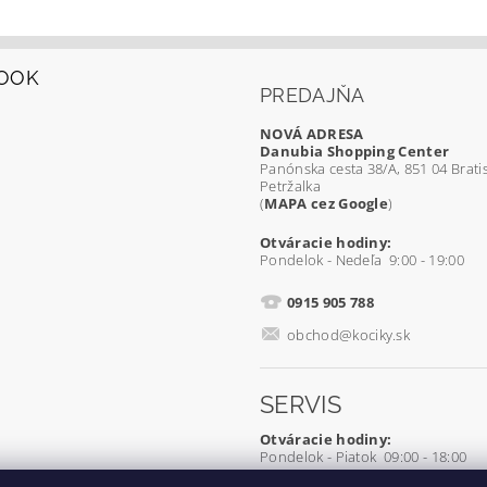
OOK
PREDAJŇA
NOVÁ ADRESA
Danubia Shopping Center
Panónska cesta 38/A, 851 04 Bratis
Petržalka
(
MAPA cez Google
)
Otváracie hodiny:
Pondelok - Nedeľa 9:00 - 19:00
0915 905 788
obchod@kociky.sk
SERVIS
Otváracie hodiny:
Pondelok - Piatok 09:00 - 18:00