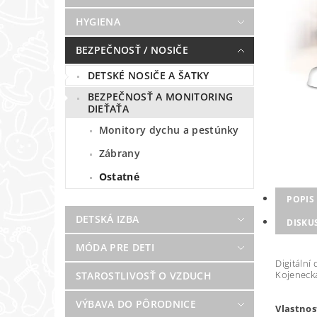
HYGIENA
BEZPEČNOSŤ / NOSIČE
DETSKÉ NOSIČE A ŠATKY
BEZPEČNOSŤ A MONITORING
DIEŤAŤA
Monitory dychu a pestúnky
Zábrany
Ostatné
POPIS
DETSKÁ IZBA
DISKU
MÓDA PRE DETI
Digitální 
Kojenecká
STAROSTLIVOSŤ O VZDUCH
VÝBAVA DO PÔRODNICE
Vlastnos