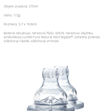
Objem značený: 275ml
Váha: 172g
Rozmery: 5,7 x 19,8cm
Balenie obsahuje: nerezovú fľašu 325ml, nerezovú objímku,
antikolikový cumlík Pura Natural Vent Nipple™ (stredný prietok),
silikónový návlek, silikónový vrchnák