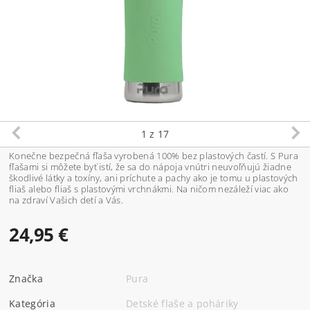
1
z 17
Konečne bezpečná fľaša vyrobená 100% bez plastových častí. S Pura
fľašami si môžete byť istí, že sa do nápoja vnútri neuvoľňujú žiadne
škodlivé látky a toxíny, ani príchute a pachy ako je tomu u plastových
fliaš alebo fliaš s plastovými vrchnákmi. Na ničom nezáleží viac ako
na zdraví Vašich detí a Vás.
24,95 €
Značka
Pura
Kategória
Detské flaše a poháriky