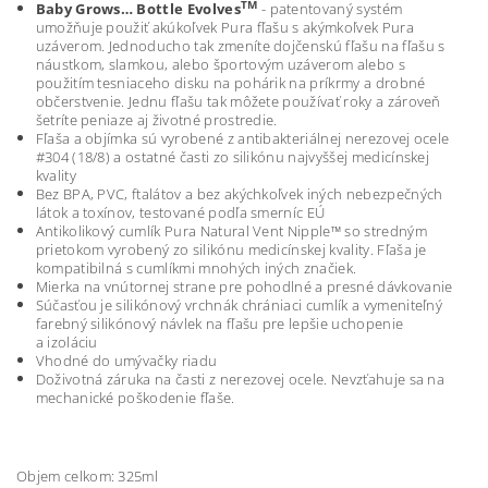
TM
Baby Grows… Bottle Evolves
- patentovaný systém
umožňuje použiť akúkoľvek Pura fľašu s akýmkoľvek Pura
uzáverom. Jednoducho tak zmeníte dojčenskú fľašu na fľašu s
náustkom, slamkou, alebo športovým uzáverom alebo s
použitím tesniaceho disku na pohárik na príkrmy a drobné
občerstvenie. Jednu fľašu tak môžete používať roky a zároveň
šetríte peniaze aj životné prostredie.
Fľaša a objímka sú vyrobené z antibakteriálnej nerezovej ocele
#304 (18/8) a ostatné časti zo silikónu najvyššej medicínskej
kvality
Bez BPA, PVC, ftalátov a bez akýchkoľvek iných nebezpečných
látok a toxínov, testované podľa smerníc EÚ
Antikolikový cumlík Pura Natural Vent Nipple™ so stredným
prietokom vyrobený zo silikónu medicínskej kvality. Fľaša je
kompatibilná s cumlíkmi mnohých iných značiek.
Mierka na vnútornej strane pre pohodlné a presné dávkovanie
Súčasťou je silikónový vrchnák chrániaci cumlík a vymeniteľný
farebný silikónový návlek na fľašu pre lepšie uchopenie
a izoláciu
Vhodné do umývačky riadu
Doživotná záruka na časti z nerezovej ocele. Nevzťahuje sa na
mechanické poškodenie fľaše.
Objem celkom: 325ml