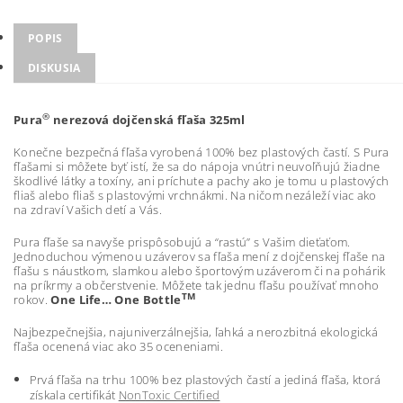
POPIS
DISKUSIA
®
Pura
nerezová dojčenská fľaša 325ml
Konečne bezpečná fľaša vyrobená 100% bez plastových častí. S Pura
fľašami si môžete byť istí, že sa do nápoja vnútri neuvoľňujú žiadne
škodlivé látky a toxíny, ani príchute a pachy ako je tomu u plastových
fliaš alebo fliaš s plastovými vrchnákmi. Na ničom nezáleží viac ako
na zdraví Vašich detí a Vás.
Pura fľaše sa navyše prispôsobujú a “rastú” s Vašim dieťaťom.
Jednoduchou výmenou uzáverov sa fľaša mení z dojčenskej fľaše na
fľašu s náustkom, slamkou alebo športovým uzáverom či na pohárik
na príkrmy a občerstvenie. Môžete tak jednu fľašu používať mnoho
TM
rokov.
One Life… One Bottle
Najbezpečnejšia, najuniverzálnejšia, ľahká a nerozbitná ekologická
fľaša ocenená viac ako 35 oceneniami.
Prvá fľaša na trhu 100% bez plastových častí a jediná fľaša, ktorá
získala certifikát
NonToxic Certified