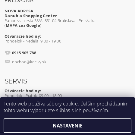
PREDAJŇA
NOVÁ ADRESA
Danubia Shopping Center
Panónska cesta 38/A, 851 04 Bratislava - Petržalka
(
MAPA cez Google
)
Otváracie hodiny:
Pondelok - Nedeľa 9:00 - 19:00
0915 905 788
obchod@kociky.sk
SERVIS
Otváracie hodiny:
Pondelok - Piatok 09:00 - 18:00
Tento web používa súbory
cookie
. Ďalším prechádzaním
0905 539 927
tohto webu vyjadrujete súhlas s ich používaním.
servis@kociky.sk
NASTAVENIE
2026 ©
Kociky.sk
, všetky práva vyhradené