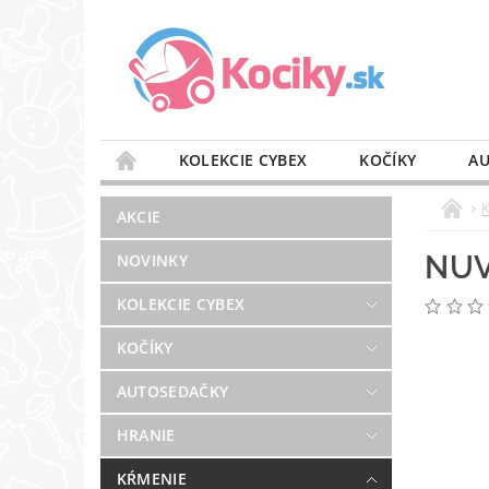
KOLEKCIE CYBEX
KOČÍKY
AU
STAROSTLIVOSŤ O VZDUCH
VÝBAVA DO 
AKCIE
BLOG
PREDAJŇA
KONTAKT
NUV
NOVINKY
KOLEKCIE CYBEX
KOČÍKY
AUTOSEDAČKY
HRANIE
KŔMENIE