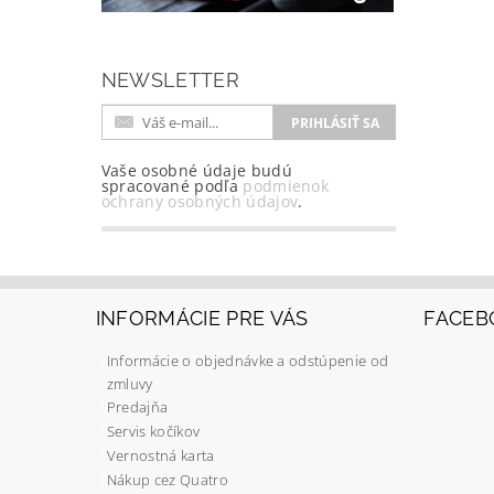
NEWSLETTER
Vaše osobné údaje budú
spracované podľa
podmienok
ochrany osobných údajov
.
INFORMÁCIE PRE VÁS
FACEB
Informácie o objednávke a odstúpenie od
zmluvy
Predajňa
Servis kočíkov
Vernostná karta
Nákup cez Quatro