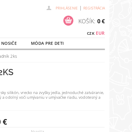
|
PRIHLÁSENIE
REGISTRÁCIA
KOŠÍK:
0 €
EUR
CZK
 NOSIČE
MÓDA PRE DETI
NAŠE SLUŽBY
O NÁKUPE
adník 2ks
2KS
sky silikón, vrecko na zvyšky jedla, jednoduché zatváranie,
 a odolný voči umývaniu v umývačke riadu, vodotesný a
 €
Nuvita