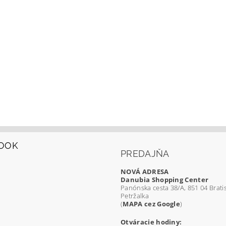
OOK
PREDAJŇA
NOVÁ ADRESA
Danubia Shopping Center
Panónska cesta 38/A, 851 04 Bratis
Petržalka
(
MAPA cez Google
)
Otváracie hodiny: