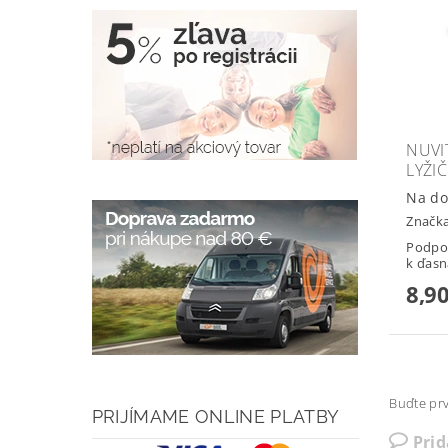
NUVI
LYŽIČ
Na do
Značk
Podpor
k ďasn
8,90
Buďte prv
PRIJÍMAME ONLINE PLATBY
Pri