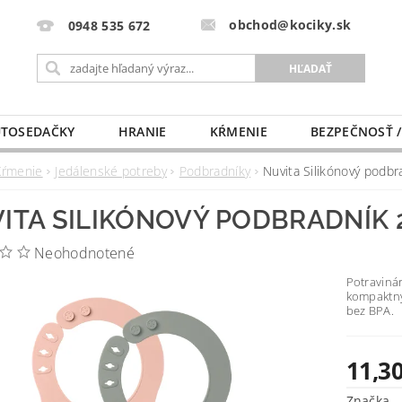
obchod@kociky.sk
0948 535 672
TOSEDAČKY
HRANIE
KŔMENIE
BEZPEČNOSŤ /
PÔRODNICE
MLIEKO A VÝŽIVA
PRE MAMIČKU
Kŕmenie
Jedálenské potreby
Podbradníky
Nuvita Silikónový podbr
ITA SILIKÓNOVÝ PODBRADNÍK 
Neohodnotené
Potravinár
kompaktný
bez BPA.
11,30
Značka