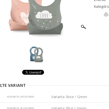
Kategóri
ĽTE VARIANT
Varianta: Rose / Green
NUV088756_ROSE/GREEN
Varianta: Blue / Green
NUV088756_BLUE/GREEN