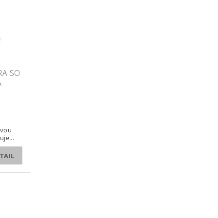
RA SO
A
avou
je...
TAIL