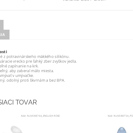
SIA
osti
é z potravinárskeho mäkkého silikónu.
tváracie vrecko pre ľahký zber zvyškov jedla.
teľné zapínanie na krk.
teľný, aby zaberal málo miesta.
umývať v umývačke.
ný, odolný proti škvrnám a bez BPA.
SIACI TOVAR
Kód:
NUV088764_ENGLISH ROSE
Kód:
NUV088754_PO