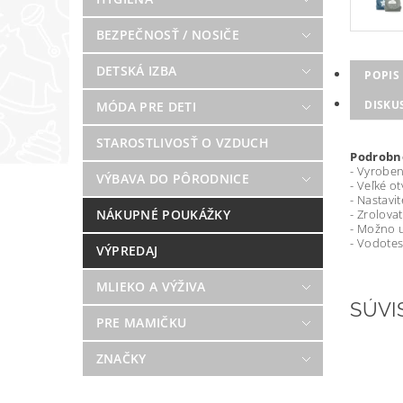
BEZPEČNOSŤ / NOSIČE
DETSKÁ IZBA
POPIS
DISKU
MÓDA PRE DETI
STAROSTLIVOSŤ O VZDUCH
Podrobn
- Vyroben
VÝBAVA DO PÔRODNICE
- Veľké o
- Nastavi
NÁKUPNÉ POUKÁŽKY
- Zrolova
- Možno 
- Vodotes
VÝPREDAJ
MLIEKO A VÝŽIVA
SÚVI
PRE MAMIČKU
ZNAČKY