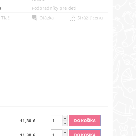
a
Podbradníky pre deti
Tlač
Otázka
Strážiť cenu
11,30 €
11,30 €