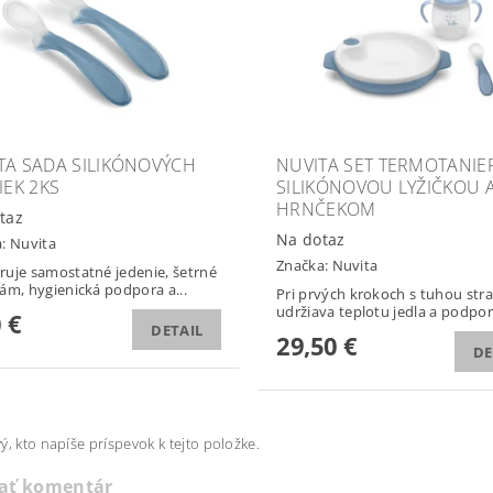
TA SADA SILIKÓNOVÝCH
NUVITA SET TERMOTANIE
IEK 2KS
SILIKÓNOVOU LYŽIČKOU 
HRNČEKOM
taz
Na dotaz
a:
Nuvita
Značka:
Nuvita
uje samostatné jedenie, šetrné
ám, hygienická podpora a...
Pri prvých krokoch s tuhou str
udržiava teplotu jedla a podporu
 €
DETAIL
29,50 €
DE
ý, kto napíše príspevok k tejto položke.
dať komentár