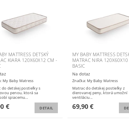
ABY MATTRESS DETSKÝ
MY BABY MATTRESS DETS
AC KIARA 120X60X12 CM -
MATRAC NIRA 120X60X10 
C
BASIC
taz
Na dotaz
a:
My Baby Matress
Značka:
My Baby Matress
 do detskej postieľky s
Matrac do detskej postieľky z
ovou penou, ktorá sa
dierovanej peny, ktorá umožní
sobí spiacemu...
ventiláciu...
90 €
69,90 €
DETAIL
DE