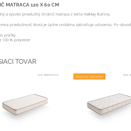
Č MATRACA 120 X 60 CM
ý a vysoko priedušný chránič matraca z extra mäkkej tkaniny.
émna priedušnosť, ktorá je úplne unikátna zabraňuje uduseniu. Po obvo
o práčky.
:
100 % polyester
SIACI TOVAR
Kód:
MMA050010
Kód:
M
Doprava zadarmo