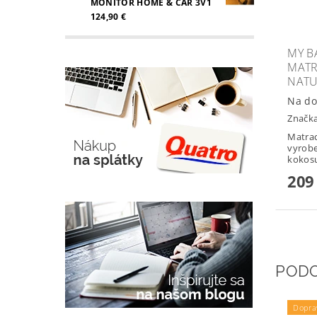
MONITOR HOME & CAR 3V1
124,90 €
MY B
MATR
NATU
Na do
Značk
Matrac
vyrobe
kokosu
209
POD
Dopra