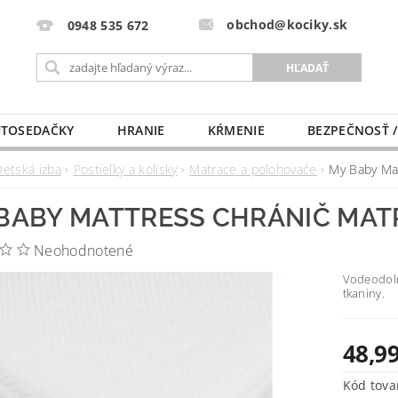
obchod@kociky.sk
0948 535 672
TOSEDAČKY
HRANIE
KŔMENIE
BEZPEČNOSŤ /
PÔRODNICE
MLIEKO A VÝŽIVA
PRE MAMIČKU
Detská izba
Postieľky a kolísky
Matrace a polohovače
My Baby Ma
BABY MATTRESS CHRÁNIČ MAT
Neohodnotené
Vodeodoln
tkaniny.
48,99
Kód tova