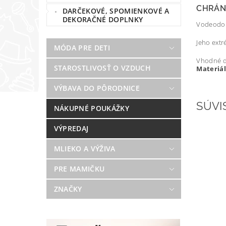
CHRÁNI
DARČEKOVÉ, SPOMIENKOVÉ A
DEKORAČNÉ DOPLNKY
Vodeodoln
Jeho extr
MÓDA PRE DETI
Vhodné d
STAROSTLIVOSŤ O VZDUCH
Materiál
VÝBAVA DO PÔRODNICE
SÚVI
NÁKUPNÉ POUKÁŽKY
VÝPREDAJ
MLIEKO A VÝŽIVA
PRE MAMIČKU
ZNAČKY