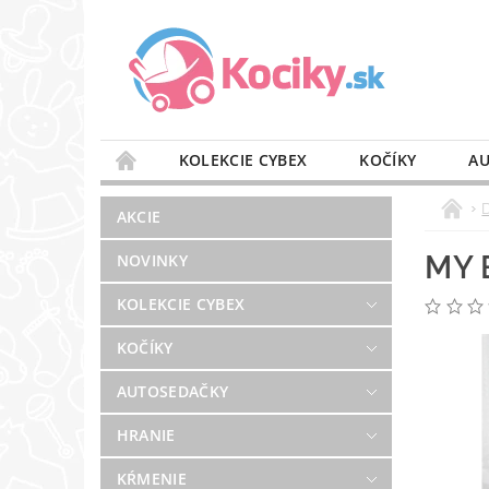
KOLEKCIE CYBEX
KOČÍKY
AU
STAROSTLIVOSŤ O VZDUCH
VÝBAVA DO 
AKCIE
BLOG
PREDAJŇA
KONTAKT
MY 
NOVINKY
KOLEKCIE CYBEX
KOČÍKY
AUTOSEDAČKY
HRANIE
KŔMENIE