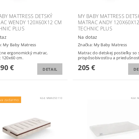
ABY MATTRESS DETSKÝ
MY BABY MATTRESS DETS
AC WENDY 120X60X12 CM
MATRAC ANDY 120X60X12
CHNIC PLUS
TECHNIC PLUS
taz
Na dotaz
a:
My Baby Matress
Značka:
My Baby Matress
tne ergonomický matrac.
Matrac do detskej postieľky so
c 120x60 cm.
prispôsobivosťou a priedušnosť
,90 €
205 €
DETAIL
DE
Kód:
MMA050110
Kód:
M
va zadarmo