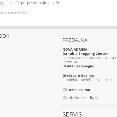
ý, kto napíše príspevok k tejto položke.
dať komentár
OOK
PREDAJŇA
NOVÁ ADRESA
Danubia Shopping Center
Panónska cesta 38/A, 851 04 Bratis
Petržalka
(
MAPA cez Google
)
Otváracie hodiny:
Pondelok - Nedeľa 9:00 - 19:00
0915 905 788
obchod@kociky.sk
SERVIS