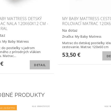
ABY MATTRESS DETSKÝ
MY BABY MATTRESS CEST
AC NALA 120X60X12 CM -
ROLOVACÍ MATRAC 120X
RAL
Na dotaz
taz
Značka:
My Baby Matress
a:
My Baby Matress
Matrac do detskej postieľky ide
cestovanie. Matrac 120x60 cm
 do postieľky s jadrom
ného z prírodných vlákien
53,50 €
. Matrac...
DE
 €
DETAIL
OBNÉ PRODUKTY
Kód:
MMA050020
Kód:
M
va zadarmo