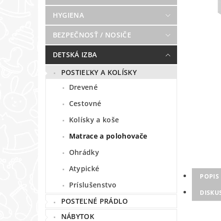
HYGIENA
BEZPEČNOSŤ / NOSIČE
DETSKÁ IZBA
POSTIEĽKY A KOLÍSKY
Drevené
Cestovné
Kolísky a koše
Matrace a polohovače
Ohrádky
Atypické
POPIS
Príslušenstvo
DISKU
POSTEĽNÉ PRÁDLO
NÁBYTOK