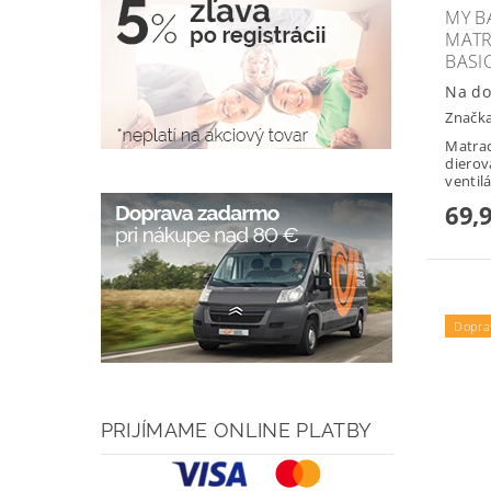
MY B
MATR
BASI
Na do
Značk
Matrac
dierov
ventilá
69,
Dopra
PRIJÍMAME ONLINE PLATBY