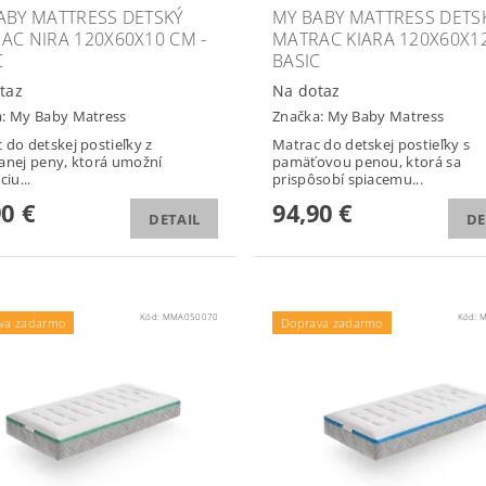
ABY MATTRESS DETSKÝ
MY BABY MATTRESS DETS
AC NIRA 120X60X10 CM -
MATRAC KIARA 120X60X12
C
BASIC
taz
Na dotaz
a:
My Baby Matress
Značka:
My Baby Matress
 do detskej postieľky z
Matrac do detskej postieľky s
anej peny, ktorá umožní
pamäťovou penou, ktorá sa
ciu...
prispôsobí spiacemu...
90 €
94,90 €
DETAIL
DE
Kód:
MMA050070
Kód:
M
va zadarmo
Doprava zadarmo