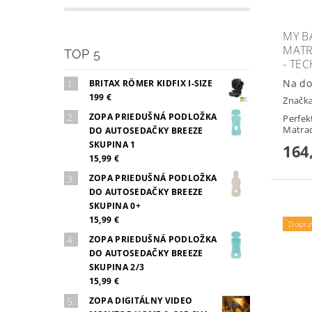
MY B
MATR
TOP 5
- TE
Na do
BRITAX RÖMER KIDFIX I-SIZE
199 €
Značk
ZOPA PRIEDUŠNÁ PODLOŽKA
Perfek
Matra
DO AUTOSEDAČKY BREEZE
SKUPINA 1
164
15,99 €
ZOPA PRIEDUŠNÁ PODLOŽKA
DO AUTOSEDAČKY BREEZE
SKUPINA 0+
15,99 €
Dopra
ZOPA PRIEDUŠNÁ PODLOŽKA
DO AUTOSEDAČKY BREEZE
SKUPINA 2/3
15,99 €
ZOPA DIGITÁLNY VIDEO