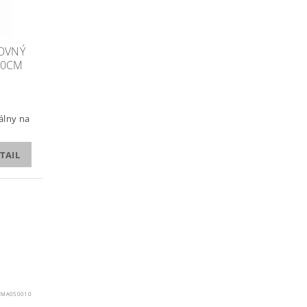
OVNÝ
60CM
álny na
TAIL
MA050010