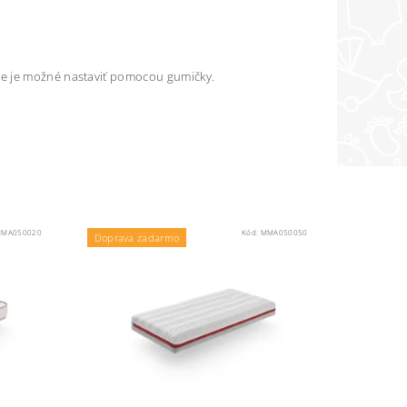
de je možné nastaviť pomocou gumičky.
MA050020
Kód:
MMA050050
Doprava zadarmo