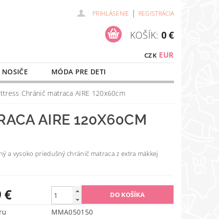
|
PRIHLÁSENIE
REGISTRÁCIA
KOŠÍK:
0 €
EUR
CZK
 NOSIČE
MÓDA PRE DETI
NAŠE SLUŽBY
O NÁKUPE
ttress Chránič matraca AIRE 120x60cm
RACA AIRE 120X60CM
ý a vysoko priedušný chránič matraca z extra mäkkej
 €
ru
MMA050150