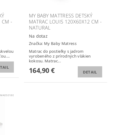
KÝ
MY BABY MATTRESS DETSKÝ
 CM -
MATRAC LOUIS 120X60X12 CM -
NATURAL
Na dotaz
Značka:
My Baby Matress
 skvelou
Matrac do postieľky s jadrom
ou....
vyrobeného z prírodných vlákien
kokosu. Matrac...
TAIL
164,90 €
DETAIL
MA050180