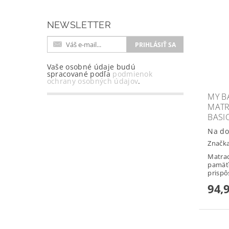
NEWSLETTER
Vaše osobné údaje budú
spracované podľa
podmienok
ochrany osobných údajov
.
MY B
MATR
BASI
Na do
Značk
Matrac
pamäť
prispô
94,