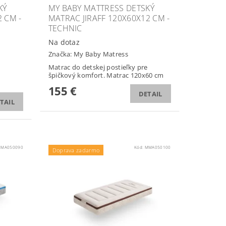
KÝ
MY BABY MATTRESS DETSKÝ
 CM -
MATRAC JIRAFF 120X60X12 CM -
TECHNIC
Na dotaz
Značka:
My Baby Matress
Matrac do detskej postieľky pre
špičkový komfort. Matrac 120x60 cm
155 €
DETAIL
TAIL
MA050090
Kód:
MMA050100
Doprava zadarmo