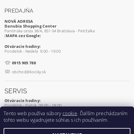
PREDAJŇA
NOVÁ ADRESA
Danubia Shopping Center
Panónska cesta 38/A, 851 04 Bratislava - Petržalka
(
MAPA cez Google
)
Otváracie hodiny:
Pondelok - Nedeľa 9:00 - 19:00
0915 905 788
obchod@kociky.sk
SERVIS
Otváracie hodiny:
Pondelok - Piatok 09:00 - 18:00
Tento web používa súbory
cookie
. Ďalším prechádzaním
0905 539 927
tohto webu vyjadrujete súhlas s ich používaním.
servis@kociky.sk