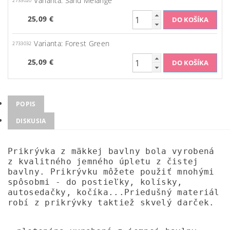
Varianta: Sand Melange
2733020
25,09 €
Varianta: Forest Green
2733032
25,09 €
POPIS
DISKUSIA
Prikrývka z mäkkej bavlny bola vyrobená
z kvalitného jemného úpletu z čistej
bavlny. Prikrývku môžete použiť mnohými
spôsobmi - do postieľky, kolísky,
autosedačky, kočíka...Priedušný materiál
robí z prikrývky taktiež skvelý darček.