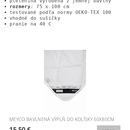
pletenina vyrobená z jemnej bavlny
rozmery
: 75 x 100 cm
testované podľa normy OEKO-TEX 100
vhodné do sušičky
pranie na 40 C
MEYCO BAVLNENÁ VÝPLŇ DO KOLÍSKY 60X80CM
15,50 €