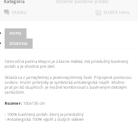
Kategória
Ostatné posteľné prádlo
Otázka
Strážiť cenu
POPIS
DISKUSIA
Celoročná perina Meyco je úžasne mäkká, má priedušný bavlnený
poťah a je vhodná pre deti.
Skladá sa z jarnej/letnej a jesennej/zimnej časti. Pripojené pomocou
cvokov. Vnútri prikrývky je syntetická antialergická náplň. Možno
prať pri 60 stupňoch. Je možné kombinovať s bavlneným detským
vankúšom.
Rozmer:
100x135 cm
- 100% bavlnený poťah, ktorý je priedušný
- Antialergická 100% výplň z dutých vlákien