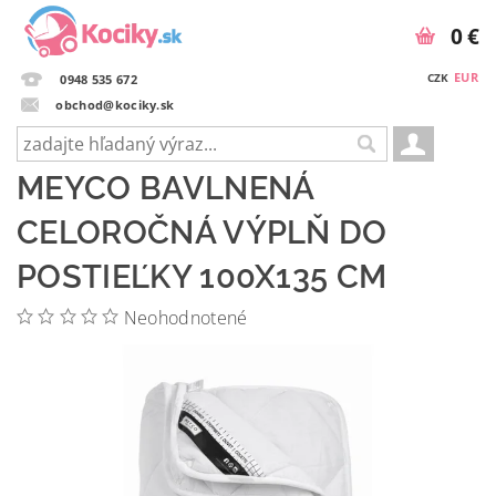
0 €
EUR
CZK
0948 535 672
obchod@kociky.sk
MEYCO BAVLNENÁ
CELOROČNÁ VÝPLŇ DO
POSTIEĽKY 100X135 CM
Neohodnotené