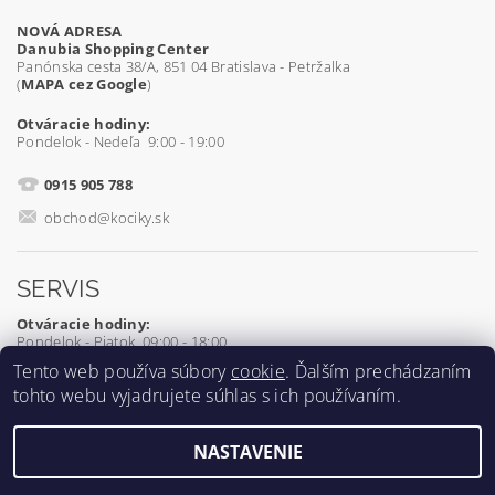
NOVÁ ADRESA
Danubia Shopping Center
Panónska cesta 38/A, 851 04 Bratislava - Petržalka
(
MAPA cez Google
)
Otváracie hodiny:
Pondelok - Nedeľa 9:00 - 19:00
0915 905 788
obchod@kociky.sk
SERVIS
Otváracie hodiny:
Pondelok - Piatok 09:00 - 18:00
Tento web používa súbory
cookie
. Ďalším prechádzaním
0905 539 927
tohto webu vyjadrujete súhlas s ich používaním.
servis@kociky.sk
NASTAVENIE
2026 ©
Kociky.sk
, všetky práva vyhradené