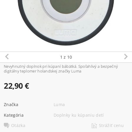
1
z 10
Nevyhnutný doplnok pri kúpaní bábätká. Spoľahlivý a bezpečný
digitálny teplomer holandskej značky Luma
22,90 €
Značka
Luma
Kategória
Doplnky ku kúpaniu detí
Otázka
Strážiť cenu