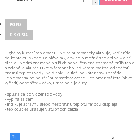
POPIS
DISKUSIA
Digitálny kúpací teplomer LUMA sa automaticky aktivuje, keď príde
do kontaktu s vodou a pláva tak, aby bolo možné spoľahlivo vidieť
displej. Modrá znamená príliš chladno, červená znamená príliš teplo
a zelená je akurát. Okrem farebného indikátora možno odpočítať
presnú teplotu vody. Na displeji je tiež indikátor stavu batérie.
Teplomer sa po použití automaticky vypne. Teplomer môžete ľahko
vyčistiť, odstráňte viečko, utrite ho a je čistý.
- spúšťa sa po vložení do vody
- vypína sa sám
- indikuje správnu alebo nesprávnu teplotu farbou displeja
- teplotu tiež ukazuje v stupňoch celzia
Tip