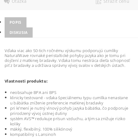
Otázka
Strážiť cenu
POPIS
DISKUSIA
Vďaka
viac
ako
50
-
tich
ročnému
výskumu
podporujú
cumlíky
NaturalWave
rovnaké
peristaltické
pohyby jazyka
ako je tomu
pri
dojčení
z matkinej
bradavky
.
Vďaka tomu
nestráca
dieťa
schopnosť
piť
z bradavky
a
udržiava
správny vývoj
svalov
v detských
ústach
.
Vlastnosti produktu:
neobsahuje
BPA
ani
BPS
klinicky testované
-
vďaka špeciálnemu
typu
cumlíka
nenastane
u bábätka
zníženie
preferencie
matkinej
bradavky
pri kŕmení
je
nutný
vlnový
pohyb
jazyka
bábätka
,
čo podporuje
prirodzený vývoj
ústnej
dutiny
systém
AVS
™
redukuje
prísun
vzduchu
,
a
tým
sa
znižuje riziko
koliky
mäkký
,
flexibilný
,
100
%
silikónový
kompatibilný
s
Lansinoh