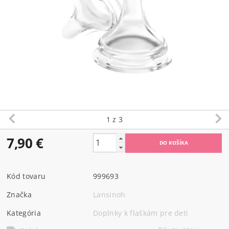
1
z 3
7,90 €
Kód tovaru
999693
Značka
Lansinoh
Kategória
Doplnky k flaškám pre deti