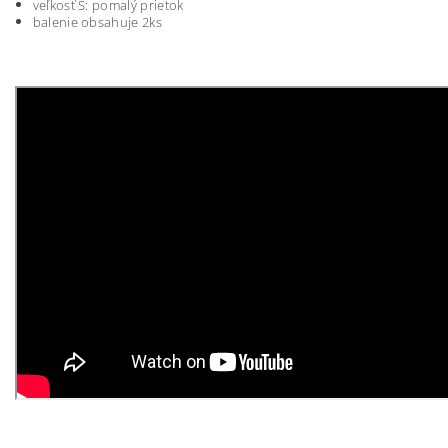
veľkosť S
:
pomal
ý prietok
balenie
obsahuje
2ks