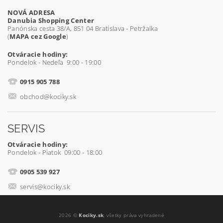
NOVÁ ADRESA
Danubia Shopping Center
Panónska cesta 38/A, 851 04 Bratislava - Petržalka
(
MAPA cez Google
)
Otváracie hodiny:
Pondelok - Nedeľa 9:00 - 19:00
0915 905 788
obchod@kociky.sk
SERVIS
Otváracie hodiny:
Pondelok - Piatok 09:00 - 18:00
0905 539 927
servis@kociky.sk
2026 ©
Kociky.sk
, všetky práva vyhradené