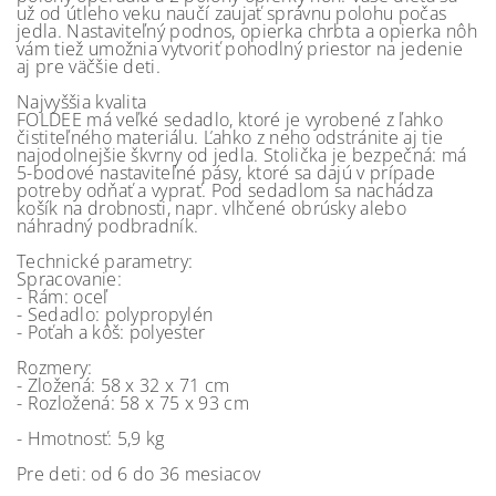
už od útleho veku naučí zaujať správnu polohu počas
jedla. Nastaviteľný podnos, opierka chrbta a opierka nôh
vám tiež umožnia vytvoriť pohodlný priestor na jedenie
aj pre väčšie deti.
Najvyššia kvalita
FOLDEE má veľké sedadlo, ktoré je vyrobené z ľahko
čistiteľného materiálu. Ľahko z neho odstránite aj tie
najodolnejšie škvrny od jedla. Stolička je bezpečná: má
5-bodové nastaviteľné pásy, ktoré sa dajú v prípade
potreby odňať a vyprať. Pod sedadlom sa nachádza
košík na drobnosti, napr. vlhčené obrúsky alebo
náhradný podbradník.
Technické parametry:
Spracovanie:
- Rám: oceľ
- Sedadlo: polypropylén
- Poťah a kôš: polyester
Rozmery:
- Zložená: 58 x 32 x 71 cm
- Rozložená: 58 x 75 x 93 cm
- Hmotnosť: 5,9 kg
Pre deti: od 6 do 36 mesiacov