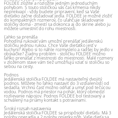
FOLDEE zložíte a rozložíte jedným jednoduchým
pohybom. S touto stoličkou vás čas kŕmenia nikdy
neprekvapí - vždy budete pripravení, keď sa Vaše
dieťatko začne dožadovať jedla. FOLDEE je možné zložiť
do kompaktných rozmerov, čo uľahčuje skladovanie
stoličky doma - zmestí sa dokonca aj do skrine alebo ju
môžete umiestniť do rohu miestnosti.
Ľahko sa prenáša
Pohodlná rukoväť vám umožní prenášať jedálenskú
stoličku jednou rukou. Chce Vaše dieťatko jesť v
kuchyni? Alebo si to náhle rozmyslelo a radšej by jedlo v
obývačke? Žiadny problém - stoličku FOLDEE možno
ľahko prenášať z miestnosti do miestnosti. Malé rozmery
v zloženom stave vám tiež umožňujú vziať si stoličku so
sebou na cesty.
Podnos
Jedálenská stolička FOLDEE má nastaviteľný dvojitý
podnos. Môžete ho ľahko nastaviť do 3 vzdialeností od
sedadla. Vrchnú časť možno odňať a umyť pod tečúcou
vodou. Podnos má priestor na pohár, ktorý obmedzí
rozlievanie nápojov. Podnos FOLDEE bol testovaný a
schválený na priamy kontakt s potravinami.
Široký rozsah nastavenia
Jedálenská stolička FOLDEE sa prispôsobí dieťaťu. Má 3
polohy operadla a 2 polohy opierky nôh. Vaše dieťa sa