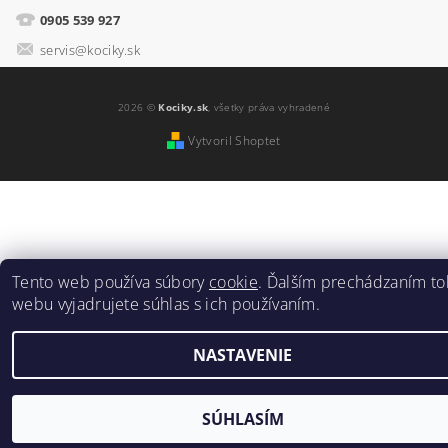
0905 539 927
servis@kociky.sk
2026 ©
Kociky.sk
, všetky práva vyhradené
Vytvoril Shoptet
Tento web používa súbory
cookie
. Ďalším prechádzaním to
webu vyjadrujete súhlas s ich používaním.
NASTAVENIE
SÚHLASÍM