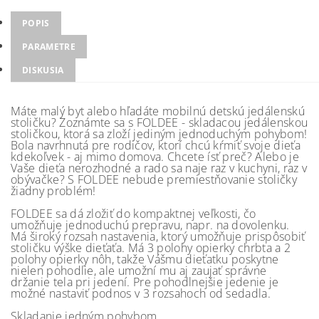
POPIS
PARAMETRE
DISKUSIA
Máte malý byt alebo hľadáte mobilnú detskú jedálenskú
stoličku? Zoznámte sa s FOLDEE - skladacou jedálenskou
stoličkou, ktorá sa zloží jediným jednoduchým pohybom!
Bola navrhnutá pre rodičov, ktorí chcú kŕmiť svoje dieťa
kdekoľvek - aj mimo domova. Chcete ísť preč? Alebo je
Vaše dieťa nerozhodné a rado sa naje raz v kuchyni, raz v
obývačke? S FOLDEE nebude premiestňovanie stoličky
žiadny problém!
FOLDEE sa dá zložiť do kompaktnej veľkosti, čo
umožňuje jednoduchú prepravu, napr. na dovolenku.
Má široký rozsah nastavenia, ktorý umožňuje prispôsobiť
stoličku výške dieťaťa. Má 3 polohy opierky chrbta a 2
polohy opierky nôh, takže Vášmu dieťatku poskytne
nielen pohodlie, ale umožní mu aj zaujať správne
držanie tela pri jedení. Pre pohodlnejšie jedenie je
možné nastaviť podnos v 3 rozsahoch od sedadla.
Skladanie jedným pohybom