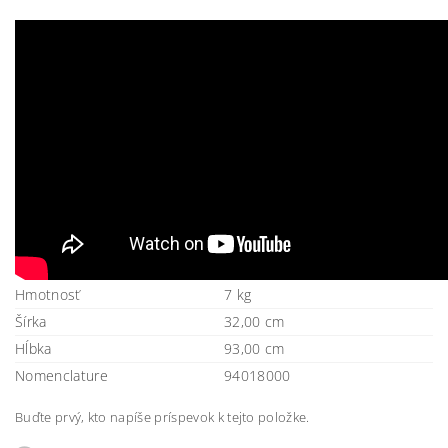
Hmotnosť
7 kg
Šírka
32,00 cm
Hĺbka
93,00 cm
Nomenclature
94018000
Buďte prvý, kto napíše príspevok k tejto položke.