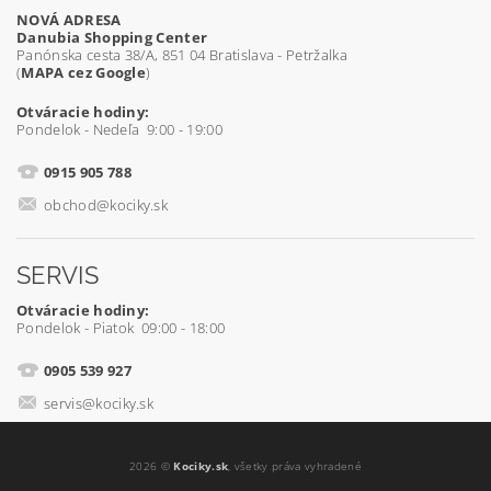
NOVÁ ADRESA
Danubia Shopping Center
Panónska cesta 38/A, 851 04 Bratislava - Petržalka
(
MAPA cez Google
)
Otváracie hodiny:
Pondelok - Nedeľa 9:00 - 19:00
0915 905 788
obchod@kociky.sk
SERVIS
Otváracie hodiny:
Pondelok - Piatok 09:00 - 18:00
0905 539 927
servis@kociky.sk
2026 ©
Kociky.sk
, všetky práva vyhradené