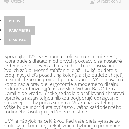
Otázka
Strážiť cenu
POPIS
PARAMETRE
DISKUSIA
Spoznajte LIVY - všestrannú stoličku na kŕmenie 3 v 1,
ktorá bude s dieťaťom od prvých pokusov o samostatné
jedenie až do riešenia domácich úloh a objavovania
svojich záľub. Možné zaťaženie je až 110 kg, budete si
teda môcť dieťa posadiť na kolená, ak ho budete chcieť
nakŕmiť alebo mu pomôcť pri maľovaní. LIVY je inovačná
kombinácia pravidiel ergonómie a moderného dizajnu,
za ktoré zodpovedajú holandskí návrhári, Bas Otten a
Camille de Vrede. Široké sedadlo a profilovaná chrbtová
opierka s nastaviteľnou hĺbkou podporujú udržiavanie
správnej polohy počas sedenia. Vďaka nastaviteľnej
výške bude môcť dieťa byť časťou vášho každodenného
rodinného života pri jedálenskom stole.
LIVY je nábytok na celý život. Keď vaše dieťa vyrastie zo
stoličky na kŕmenie, niekoľkými pohybmi ho premeníte