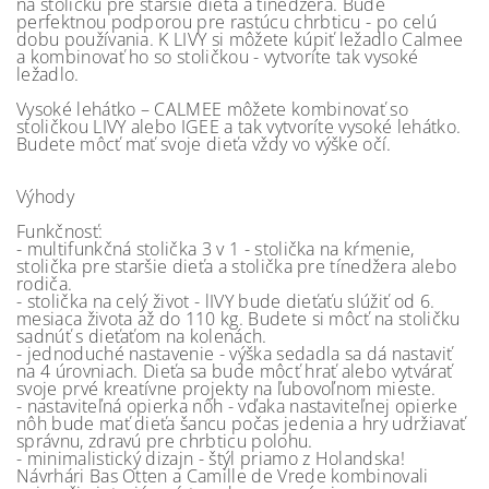
na stoličku pre staršie dieťa a tínedžera. Bude
perfektnou podporou pre rastúcu chrbticu - po celú
dobu používania. K LIVY si môžete kúpiť ležadlo Calmee
a kombinovať ho so stoličkou - vytvoríte tak vysoké
ležadlo.
Vysoké lehátko – CALMEE môžete kombinovať so
stoličkou LIVY alebo IGEE a tak vytvoríte vysoké lehátko.
Budete môcť mať svoje dieťa vždy vo výške očí.
Výhody
Funkčnosť:
- multifunkčná stolička 3 v 1 - stolička na kŕmenie,
stolička pre staršie dieťa a stolička pre tínedžera alebo
rodiča.
- stolička na celý život - lIVY bude dieťaťu slúžiť od 6.
mesiaca života až do 110 kg. Budete si môcť na stoličku
sadnúť s dieťaťom na kolenách.
- jednoduché nastavenie - výška sedadla sa dá nastaviť
na 4 úrovniach. Dieťa sa bude môcť hrať alebo vytvárať
svoje prvé kreatívne projekty na ľubovoľnom mieste.
- nastaviteľná opierka nôh - vďaka nastaviteľnej opierke
nôh bude mať dieťa šancu počas jedenia a hry udržiavať
správnu, zdravú pre chrbticu polohu.
- minimalistický dizajn - štýl priamo z Holandska!
Návrhári Bas Otten a Camille de Vrede kombinovali