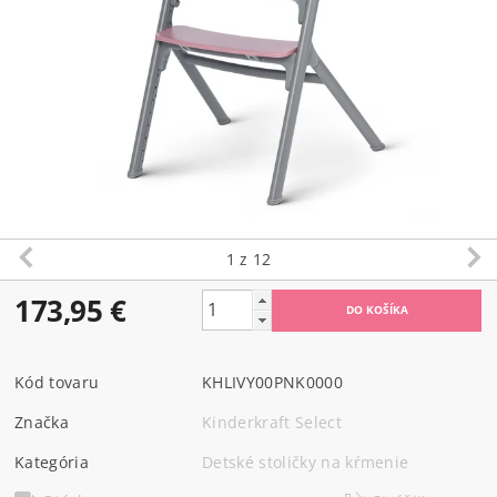
1
z 12
173,95 €
Kód tovaru
KHLIVY00PNK0000
Značka
Kinderkraft Select
Kategória
Detské stoličky na kŕmenie