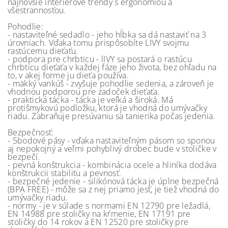
najnovšie interiérové trendy s ergonómiou a
všestrannosťou.
Pohodlie:
- nastaviteľné sedadlo - jeho hĺbka sa dá nastaviť na 3
úrovniach. Vďaka tomu prispôsobíte LIVY svojmu
rastúcemu dieťaťu.
- podpora pre chrbticu - lIVY sa postará o rastúcu
chrbticu dieťaťa v každej fáze jeho života, bez ohľadu na
to, v akej forme ju dieťa používa.
- mäkký vankúš - zvyšuje pohodlie sedenia, a zároveň je
vhodnou podporou pre zadoček dieťaťa.
- praktická tácka - tácka je veľká a široká. Má
protišmykovú podložku, ktorá je vhodná do umývačky
riadu. Zabraňuje presúvaniu sa tanierika počas jedenia.
Bezpečnosť:
- 5bodové pásy - vďaka nastaviteľným pásom so sponou
aj nepokojný a veľmi pohyblivý drobec bude v stoličke v
bezpečí.
- pevná konštrukcia - kombinácia ocele a hliníka dodáva
konštrukcii stabilitu a pevnosť.
- bezpečné jedenie - silikónová tácka je úplne bezpečná
(BPA FREE) - môže sa z nej priamo jesť, je tiež vhodná do
umývačky riadu.
- normy - je v súlade s normami EN 12790 pre ležadlá,
EN 14988 pre stoličky na kŕmenie, EN 17191 pre
stoličky do 14 rokov a EN 12520 pre stoličky pre