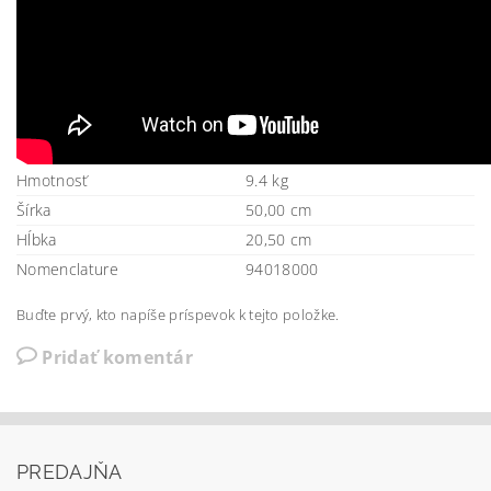
Hmotnosť
9.4 kg
Šírka
50,00 cm
Hĺbka
20,50 cm
Nomenclature
94018000
Buďte prvý, kto napíše príspevok k tejto položke.
Pridať komentár
PREDAJŇA