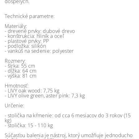
dospelých.
Technické parametre:
Materiály:
- drevené prvky: dubové drevo
- konštrukcia: hliník a oceľ
- plastové prvky: PP
- podložka: silikón
- vankúš na sedenie: polyester
Rozmery:
- šírka: 55 cm
- dĺžka: 64 cm
- výška: 81 cm
Hmotnosť:
- LIVY oak wood: 7,75 kg
- LIVY olive green, aster pink: 7,3 kg
Určenie:
- stolička na kŕmenie: od cca 6 mesiacov do 3 rokov (15
kg)
- stolička: 15 - 110 kg
Súčasťou balenia je nástroj, ktorý umožňuje jednoducho