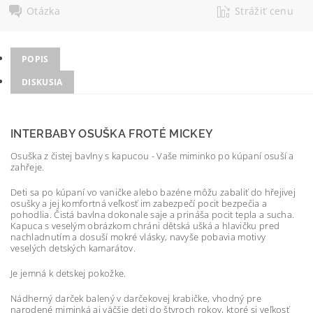
Otázka
Strážiť cenu
POPIS
DISKUSIA
INTERBABY OSUŠKA FROTÉ MICKEY
Osuška z čistej bavlny s kapucou - Vaše miminko po kúpaní osuší a
zahřeje.
Deti sa po kúpaní vo vaničke alebo bazéne môžu zabaliť do hřejivej
osušky a jej komfortná veľkosť im zabezpečí pocit bezpečia a
pohodlia. Čistá bavlna dokonale saje a prináša pocit tepla a sucha.
Kapuca s veselým obrázkom chráni dětská ušká a hlavičku pred
nachladnutím a dosuší mokré vlásky, navyše pobavia motivy
veselých detských kamarátov.
Je jemná k detskej pokožke.
Nádherný darček balený v darčekovej krabičke, vhodný pre
narodené miminká aj väčšie deti do štyroch rokov, ktoré si veľkosť