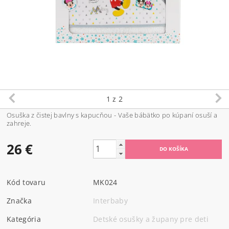
1
z 2
Osuška z čistej bavlny s kapucňou - Vaše bábätko po kúpaní osuší a
zahreje.
26 €
Kód tovaru
MK024
Značka
Interbaby
Kategória
Detské osušky a župany pre deti