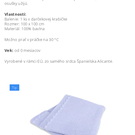
osušky užijú.
Vlastnosti:
Balenie: 1 ks v darčekovej krabičke
Rozmer: 100 x 100 cm
Materiál: 100% bavlna
Možno prať v práčke na 30 °C
Vek:
od 0 mesiacov
Vyrobené v rámci EÚ, zo samého srdca Španielska Alicante.
Tip