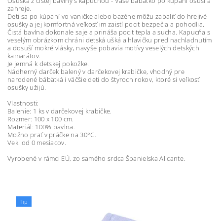
Osuška z čistej bavlny s kapucňou - Vaše bábätko po kúpaní osuší a
zahreje.
Deti sa po kúpaní vo vaničke alebo bazéne môžu zabaliť do hrejivé
osušky a jej komfortná veľkosť im zaistí pocit bezpečia a pohodlia.
Čistá bavlna dokonale saje a prináša pocit tepla a sucha. Kapucňa s
veselým obrázkom chráni detská ušká a hlavičku pred nachladnutím
a dosuší mokré vlásky, navyše pobavia motívy veselých detských
kamarátov.
Je jemná k detskej pokožke.
Nádherný darček balený v darčekovej krabičke, vhodný pre
narodené bábätká i väčšie deti do štyroch rokov, ktoré si veľkosť
osušky užijú.
Vlastnosti:
Balenie: 1 ks v darčekovej krabičke.
Rozmer: 100 x 100 cm.
Materiál: 100% bavlna.
Možno prať v práčke na 30°C.
Vek: od 0 mesiacov.
Vyrobené v rámci EÚ, zo samého srdca Španielska Alicante.
Tip