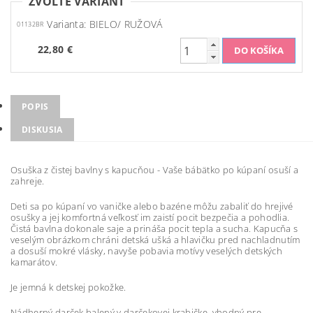
ZVOĽTE VARIANT
Varianta: BIELO/ RUŽOVÁ
01132BR
22,80 €
POPIS
DISKUSIA
Osuška z čistej bavlny s kapucňou - Vaše bábätko po kúpaní osuší a
zahreje.
Deti sa po kúpaní vo vaničke alebo bazéne môžu zabaliť do hrejivé
osušky a jej komfortná veľkosť im zaistí pocit bezpečia a pohodlia.
Čistá bavlna dokonale saje a prináša pocit tepla a sucha. Kapucňa s
veselým obrázkom chráni detská ušká a hlavičku pred nachladnutím
a dosuší mokré vlásky, navyše pobavia motívy veselých detských
kamarátov.
Je jemná k detskej pokožke.
Nádherný darček balený v darčekovej krabičke, vhodný pre