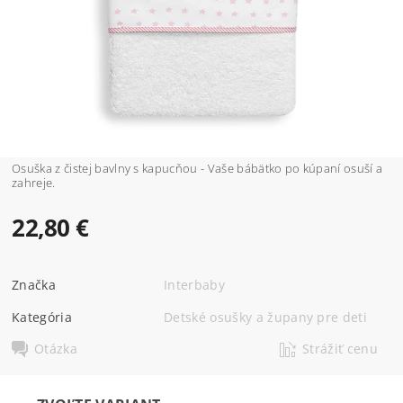
Osuška z čistej bavlny s kapucňou - Vaše bábätko po kúpaní osuší a
zahreje.
22,80 €
Značka
Interbaby
Kategória
Detské osušky a župany pre deti
Otázka
Strážiť cenu