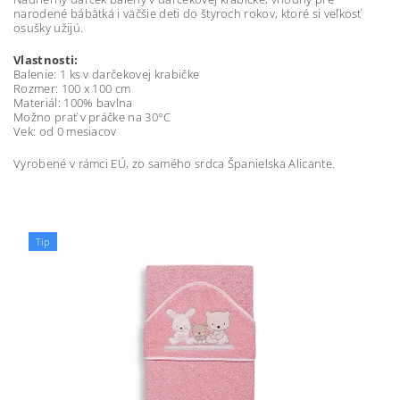
narodené bábätká i väčšie deti do štyroch rokov, ktoré si veľkosť
osušky užijú.
Vlastnosti:
Balenie: 1 ks v darčekovej krabičke
Rozmer: 100 x 100 cm
Materiál: 100% bavlna
Možno prať v práčke na 30°C
Vek: od 0 mesiacov
Vyrobené v rámci EÚ, zo samého srdca Španielska Alicante.
Tip