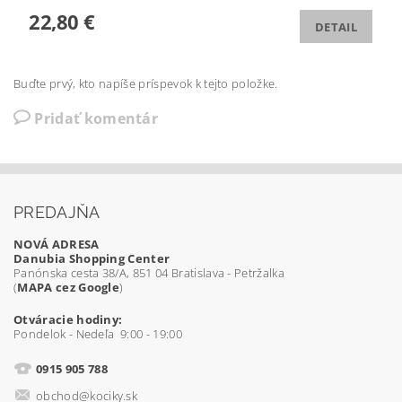
22,80 €
DETAIL
Buďte prvý, kto napíše príspevok k tejto položke.
Pridať komentár
PREDAJŇA
NOVÁ ADRESA
Danubia Shopping Center
Panónska cesta 38/A, 851 04 Bratislava - Petržalka
(
MAPA cez Google
)
Otváracie hodiny:
Pondelok - Nedeľa 9:00 - 19:00
0915 905 788
obchod@kociky.sk