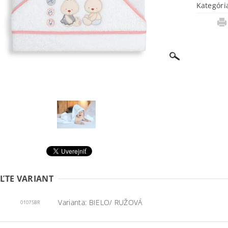
Kategóri
ĽTE VARIANT
Varianta: BIELO/ RUŽOVÁ
01075BR