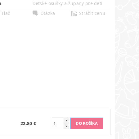
a
Detské osušky a župany pre deti
Tlač
Otázka
Strážiť cenu
22,80 €