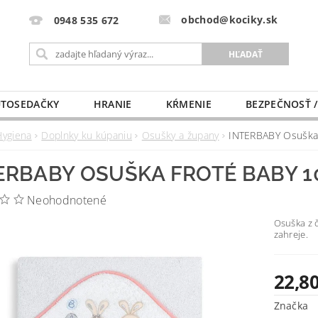
obchod@kociky.sk
0948 535 672
TOSEDAČKY
HRANIE
KŔMENIE
BEZPEČNOSŤ /
PÔRODNICE
MLIEKO A VÝŽIVA
PRE MAMIČKU
Hygiena
Doplnky ku kúpaniu
Osušky a župany
INTERBABY Osuška
ERBABY OSUŠKA FROTÉ BABY 
Neohodnotené
Osuška z č
zahreje.
22,80
Značka