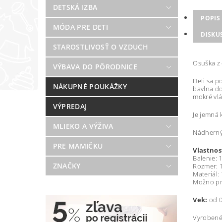
DETSKÁ IZBA
POPIS
MÓDA PRE DETI
DISKU
STAROSTLIVOSŤ O VZDUCH
Osuška z 
VÝBAVA DO PÔRODNICE
Deti sa p
NÁKUPNÉ POUKÁŽKY
bavlna do
mokré vlá
VÝPREDAJ
Je jemná 
MLIEKO A VÝŽIVA
Nádherný 
PRE MAMIČKU
Vlastnos
Balenie: 
ZNAČKY
Rozmer: 
Materiál:
Možno pr
Vek:
od 0
Vyrobené 