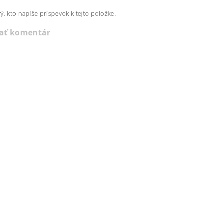
ý, kto napíše príspevok k tejto položke.
dať komentár