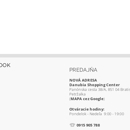
OOK
PREDAJŇA
NOVÁ ADRESA
Danubia Shopping Center
Panónska cesta 38/A, 851 04 Bratis
Petržalka
(
MAPA cez Google
)
Otváracie hodiny:
Pondelok - Nedeľa 9:00 - 19:00
0915 905 788