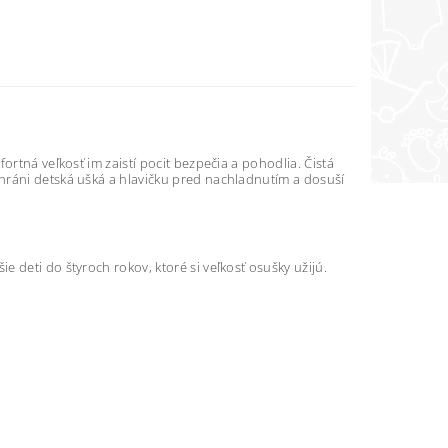
ortná veľkosť im zaistí pocit bezpečia a pohodlia. Čistá
hráni detská ušká a hlavičku pred nachladnutím a dosuší
 deti do štyroch rokov, ktoré si veľkosť osušky užijú.