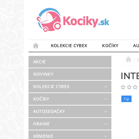
KOLEKCIE CYBEX
KOČÍKY
AU
STAROSTLIVOSŤ O VZDUCH
VÝBAVA DO 
AKCIE
BLOG
PREDAJŇA
KONTAKT
INT
NOVINKY
KOLEKCIE CYBEX
KOČÍKY
Tip
AUTOSEDAČKY
HRANIE
KŔMENIE