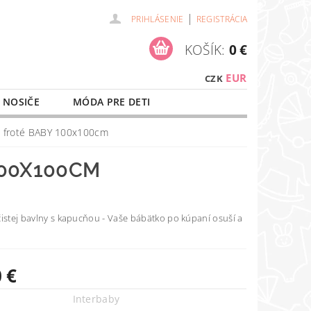
|
PRIHLÁSENIE
REGISTRÁCIA
KOŠÍK:
0 €
EUR
CZK
 NOSIČE
MÓDA PRE DETI
NAŠE SLUŽBY
O NÁKUPE
 froté BABY 100x100cm
100X100CM
istej bavlny s kapucňou - Vaše bábätko po kúpaní osuší a
 €
Interbaby