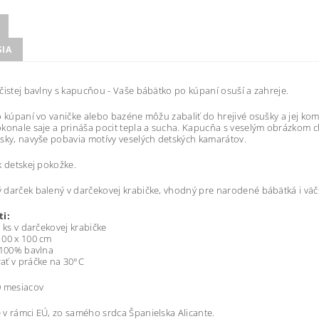
SIA
čistej bavlny s kapucňou - Vaše bábätko po kúpaní osuší a zahreje.
o kúpaní vo vaničke alebo bazéne môžu zabaliť do hrejivé osušky a jej komf
konale saje a prináša pocit tepla a sucha. Kapucňa s veselým obrázkom c
sky, navyše pobavia motívy veselých detských kamarátov.
k detskej pokožke.
darček balený v darčekovej krabičke, vhodný pre narodené bábätká i väčšie
ti:
1 ks v darčekovej krabičke
100 x 100 cm
 100% bavlna
ať v práčke na 30°C
 mesiacov
v rámci EÚ, zo samého srdca Španielska Alicante.