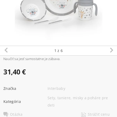
1
z 6
Naučiť sa jesť samostatne je zábava.
31,40 €
Značka
Interbaby
Sety, taniere, misky a poháre pre
Kategória
deti
Otázka
Strážiť cenu