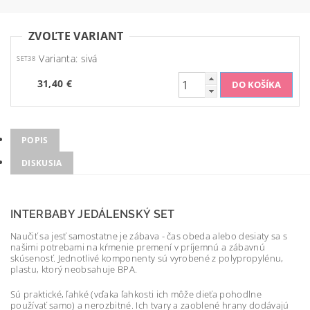
ZVOĽTE VARIANT
Varianta: sivá
SET38
31,40 €
POPIS
DISKUSIA
INTERBABY JEDÁLENSKÝ SET
Naučiť sa jesť samostatne je zábava - čas obeda alebo desiaty sa s
našimi potrebami na kŕmenie premení v príjemnú a zábavnú
skúsenosť. Jednotlivé komponenty sú vyrobené z polypropylénu,
plastu, ktorý neobsahuje BPA.
Sú praktické, ľahké (vďaka ľahkosti ich môže dieťa pohodlne
používať samo) a nerozbitné. Ich tvary a zaoblené hrany dodávajú