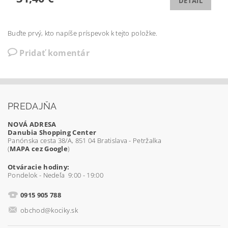
DETAIL
Buďte prvý, kto napíše príspevok k tejto položke.
Pridať komentár
PREDAJŇA
NOVÁ ADRESA
Danubia Shopping Center
Panónska cesta 38/A, 851 04 Bratislava - Petržalka
(
MAPA cez Google
)
Otváracie hodiny:
Pondelok - Nedeľa 9:00 - 19:00
0915 905 788
obchod@kociky.sk