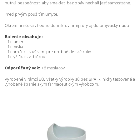
nutnú bezpečnosť, aby sme deti bez obáv nechali jesť samostatne.
Pred prvým použitím umyte.
Okrem hrnčeka vhodné do mikrovlnnej rúry aj do umývačky riadu
Balenie obsahuje:
- 1x tanier
- 1x miska
- 1x hrnček - s uškami pre drobné detské ruky
- 1x lyžička s vidličkou
Odporúčaný vek:
+6 mesiacov
Vyrobené v rámci EÚ. Všetky výrobky sú bez BPA, klinicky testované a
vyrobené španielskym farmaceutickým výrobcom.