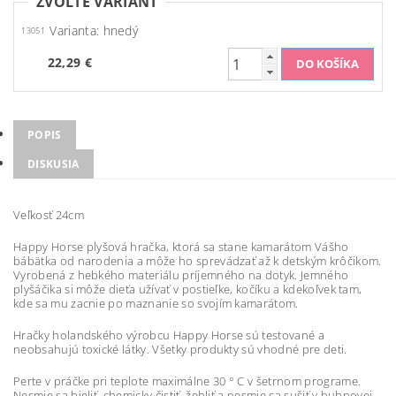
ZVOĽTE VARIANT
Varianta: hnedý
13051
22,29 €
POPIS
DISKUSIA
Veľkosť 24cm
Happy Horse plyšová hračka, ktorá sa stane kamarátom Vášho
bábätka od narodenia a môže ho sprevádzať až k detským krôčikom.
Vyrobená z hebkého materiálu príjemného na dotyk. Jemného
plyšáčika si môže dieťa užívať v postieľke, kočíku a kdekoľvek tam,
kde sa mu zacnie po maznanie so svojím kamarátom.
Hračky holandského výrobcu Happy Horse sú testované a
neobsahujú toxické látky. Všetky produkty sú vhodné pre deti.
Perte v práčke pri teplote maximálne 30 ° C v šetrnom programe.
Nesmie sa bieliť, chemicky čistiť, žehliť a nesmie sa sušiť v bubnovej