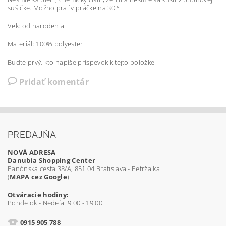
sušičke. Možno prať v práčke na 30 °.
Vek: od narodenia
Materiál: 100% polyester
Buďte prvý, kto napíše príspevok k tejto položke.
Pridať komentár
PREDAJŇA
NOVÁ ADRESA
Danubia Shopping Center
Panónska cesta 38/A, 851 04 Bratislava - Petržalka
(
MAPA cez Google
)
Otváracie hodiny:
Pondelok - Nedeľa 9:00 - 19:00
0915 905 788