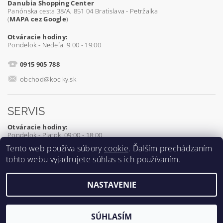
Danubia Shopping Center
Panónska cesta 38/A, 851 04 Bratislava - Petržalka
(
MAPA cez Google
)
Otváracie hodiny:
Pondelok - Nedeľa 9:00 - 19:00
0915 905 788
obchod@kociky.sk
SERVIS
Otváracie hodiny:
Pondelok - Piatok 09:00 - 18:00
Tento web používa súbory
cookie
. Ďalším prechádzaním
0905 539 927
tohto webu vyjadrujete súhlas s ich používaním.
servis@kociky.sk
NASTAVENIE
2026 ©
Kociky.sk
, všetky práva vyhradené
Vytvoril Shoptet
SÚHLASÍM