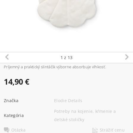
1
z 13
Príjemný a praktický slintáčik výborne absorbuje vlhkosť.
14,90 €
Značka
Elodie Details
Potreby na kojenie, kŕmenie a
Kategória
detské stoličky
Otázka
Strážiť cenu