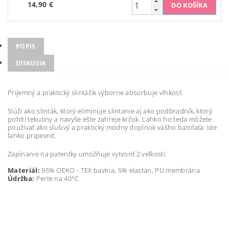
14,90 €
POPIS
DISKUSIA
Príjemný a praktický slintáčik výborne absorbuje vlhkosť.
Slúži ako slinták, ktorý eliminuje slintanie aj ako podbradník, ktorý
pohltí tekutiny a navyše ešte zahreje krčok. Ľahko ho teda môžete
používať ako slušivý a praktický módny doplnok vášho batoľaťa. Ide
ľahko pripevniť.
Zapínanie na patentky umožňuje vytvoriť 2 veľkosti.
Materiál:
95% OEKO - TEX bavlna, 5% elastan, PU membrána
Údržba:
Perte na 40°C