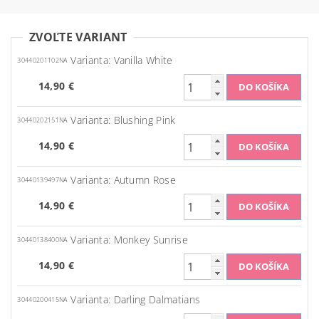
ZVOĽTE VARIANT
Varianta: Vanilla White
30440201102NA
14,90 €
Varianta: Blushing Pink
30440202151NA
14,90 €
Varianta: Autumn Rose
30440139497NA
14,90 €
Varianta: Monkey Sunrise
30440138400NA
14,90 €
Varianta: Darling Dalmatians
30440200415NA