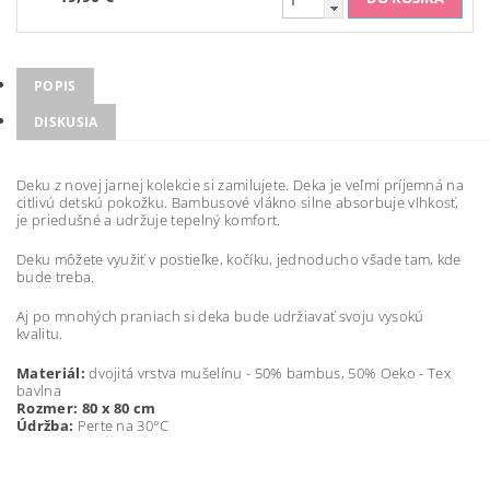
POPIS
DISKUSIA
Deku z novej jarnej kolekcie si zamilujete. Deka je veľmi príjemná na
citlivú detskú pokožku. Bambusové vlákno silne absorbuje vlhkosť,
je priedušné a udržuje tepelný komfort.
Deku môžete využiť v postieľke, kočíku, jednoducho všade tam, kde
bude treba.
Aj po mnohých praniach si deka bude udržiavať svoju vysokú
kvalitu.
Materiál:
dvojitá vrstva mušelínu - 50% bambus, 50% Oeko - Tex
bavlna
Rozmer: 80 x 80 cm
Údržba:
Perte na 30°C