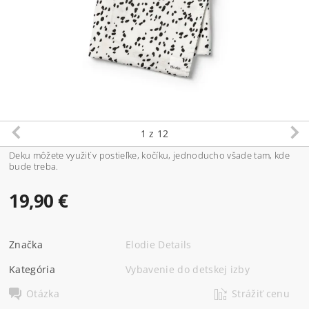
1
z 12
Deku môžete využiť v postieľke, kočíku, jednoducho všade tam, kde
bude treba.
19,90 €
Značka
Elodie Details
Kategória
Vybavenie do detskej izby
Otázka
Strážiť cenu