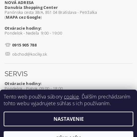
NOVÁ ADRESA
Danubia Shopping Center
Panónska cesta 38/A, 851 04 Bratislava - Petržalka
(
MAPA cez Google
)
Otváracie hodiny:
Pondelok - Nedeľa 9:00 - 19:00
0915 905 788
obchod@kociky.sk
SERVIS
Otváracie hodiny:
Pondelok - Piatok 09:00 - 18:00
Tento web používa súbory
cookie
. Ďalším prechádzaním
0905 539 927
tohto webu vyjadrujete súhlas s ich používaním.
servis@kociky.sk
NASTAVENIE
2026 ©
Kociky.sk
, všetky práva vyhradené