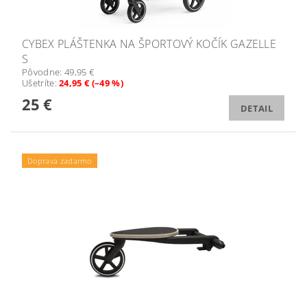
CYBEX PLÁŠTENKA NA ŠPORTOVÝ KOČÍK GAZELLE
S
Pôvodne:
49,95 €
Ušetríte
:
24,95 € (–49 %)
25 €
DETAIL
Doprava zadarmo