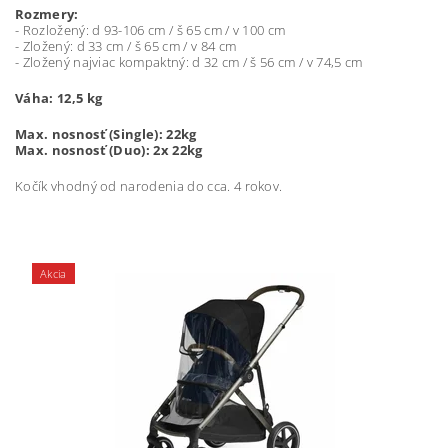
Rozmery:
- Rozložený: d 93-106 cm / š 65 cm / v 100 cm
- Zložený: d 33 cm / š 65 cm / v 84 cm
- Zložený najviac kompaktný: d 32 cm / š 56 cm / v 74,5 cm
Váha: 12,5 kg
Max. nosnosť (Single): 22kg
Max. nosnosť (Duo): 2x 22kg
Kočík vhodný od narodenia do cca. 4 rokov.
Akcia