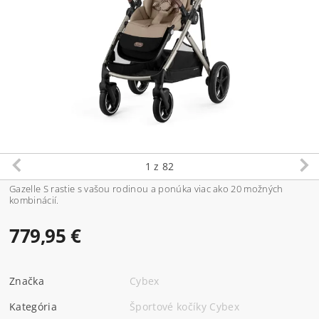
1
z 82
Gazelle S rastie s vašou rodinou a ponúka viac ako 20 možných
kombinácií.
779,95 €
Značka
Cybex
Kategória
Športové kočíky Cybex