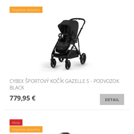
Doprava zadarmo
CYBEX ŠPORTOVÝ KOČÍK GAZELLE S - PODVOZOK
BLACK
779,95 €
DETAIL
Akcia
Doprava zadarmo