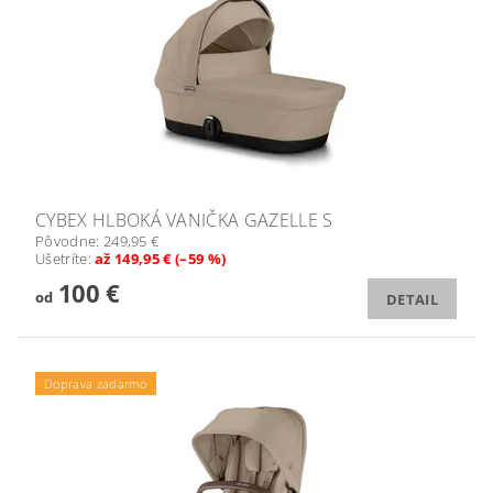
CYBEX HLBOKÁ VANIČKA GAZELLE S
Pôvodne:
249,95 €
Ušetríte
:
až 149,95 € (–59 %)
100 €
od
DETAIL
Doprava zadarmo