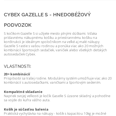
CYBEX GAZELLE S - HNEDOBÉŽOVÝ
PODVOZOK
S kočíkom Gazelle S si užijete mesto plnými dúškami. Vďaka
prídavnému nákupnému košíku a priestrannému košíku na
konštrukcii je ideálnym spoločníkom na veľké aj malé nákupy.
Gazelle S rastie s vašou rodinou a ponúka viac ako 20 možných
kombinácií športových sedačiek, vaničiek alebo všetkých detských
autosedačiek Cybex.
VLASTNOSTI:
20+ kombinácií
Prispôsobí sa Vašej rodine. Modulárny systém umožňuje viac ako 20
kombinácií s autosedačkami, vaničkami a športovým sedením.
Kompaktné skladanie
Napriek svojej veľkosti je kočík Gaselle S úzasne skladný a pohodlne
sa vojde do kufra vášho auta.
Košík je súčasťou balenia
Praktická vychytávka na nákupy - košík s kapacitou 10kg je možné