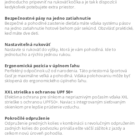
jednoducho pripevniť na rukoväť kočíka a je tak k dispozícii
kedykoľvek potebujete extra priestor.
Bezpečnostné pásy na jedno zatiahnutie
Bezpečné a pohodlné zaistenie dieťaťa máte vďaka systému pásov
na jedno zatiahnutie hotové behom pár sekúnd. Obzvlásť praktické,
keď máte dve deti.
Nastaviteľná rukoväť
Nastavte si rukoväť do výšky, ktorá je vám pohodlná. Ide to
jednotucho a rýchlo jednou rukou.
Ergonomická pozícia v úplnom ľahu
Perfektný odpočinok už od narodenia. Táto priestorná športová
časť je maximálne veľká a pohodlná. Vďaka polohovaniu môže byť
sklopená do ergonomického úplneho ľahu.
XXL strieška s ochranou UPF 50+
Efektívna ochrana pre slnkom a nepriaznivým počasím vďaka XXL
strieške s ochranou UPF50+. Naviac s integrovaným sieťovaným
okienkom pre lepšie prúdenie vzduchu.
Pokročilé odpruženie
Odpruženie predných kolies v kombinácii s revolučným odpružením
zadných kolies do podvozku prináša ešte väčší zážitok z jazdy a
celkom novú úroveň pohodlia.