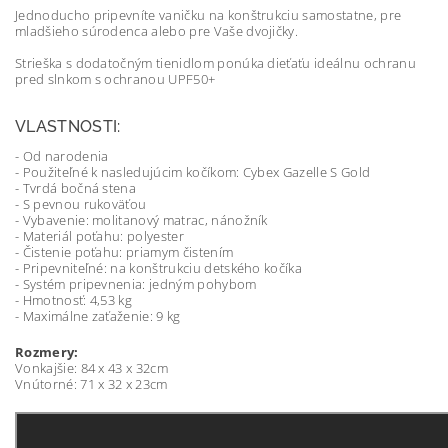
Jednoducho pripevníte vaničku na konštrukciu samostatne, pre
mladšieho súrodenca alebo pre Vaše dvojičky.
Strieška s dodatočným tienidlom ponúka dieťaťu ideálnu ochranu
pred slnkom s ochranou UPF50+
VLASTNOSTI:
- Od narodenia
- Použiteľné k nasledujúcim kočíkom: Cybex Gazelle S Gold
- Tvrdá bočná stena
- S pevnou rukoväťou
- Vybavenie: molitanový matrac, nánožník
- Materiál poťahu: polyester
- Čistenie poťahu: priamym čistením
- Pripevniteľné: na konštrukciu detského kočíka
- Systém pripevnenia: jedným pohybom
- Hmotnosť: 4,53 kg
- Maximálne zaťaženie: 9 kg
Rozmery:
Vonkajšie: 84 x 43 x 32cm
Vnútorné: 71 x 32 x 23cm