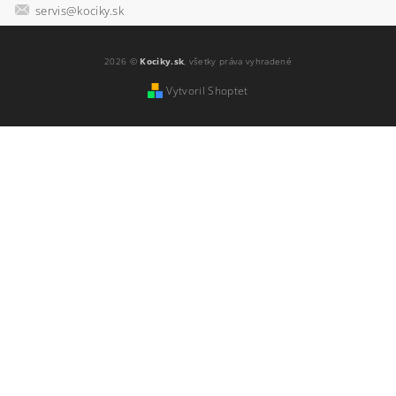
servis@kociky.sk
2026 ©
Kociky.sk
, všetky práva vyhradené
Vytvoril Shoptet