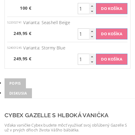
100 €
Varianta: Seashell Beige
522002741
249,95 €
Varianta: Stormy Blue
524001245
249,95 €
POPIS
DISKUSIA
CYBEX GAZELLE S HLBOKÁ VANIČKA
Vďaka vaničke Cybex budete môcť využívať svoj obľúbený Gazelle S
už v prvých dňoch života Vášho bábätka.