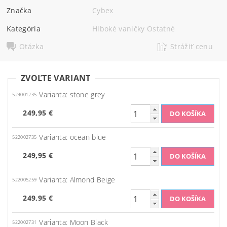
Značka
Cybex
Kategória
Hlboké vaničky Ostatné
Otázka
Strážiť cenu
ZVOĽTE VARIANT
Varianta: stone grey
524001235
249,95 €
Varianta: ocean blue
522002735
249,95 €
Varianta: Almond Beige
522005259
249,95 €
Varianta: Moon Black
522002731