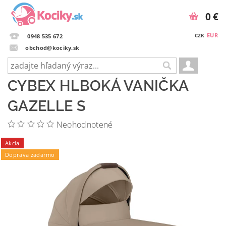
0 €
EUR
CZK
0948 535 672
obchod@kociky.sk
CYBEX HLBOKÁ VANIČKA
GAZELLE S
Neohodnotené
Akcia
Doprava zadarmo