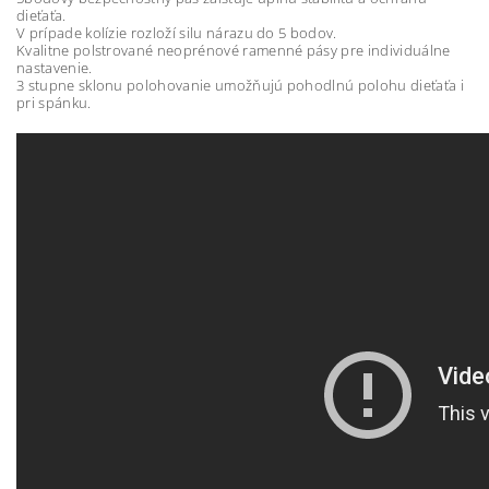
dieťaťa.
V prípade kolízie rozloží silu nárazu do 5 bodov.
Kvalitne polstrované neoprénové ramenné pásy pre individuálne
nastavenie.
3 stupne sklonu polohovanie umožňujú pohodlnú polohu dieťaťa i
pri spánku.