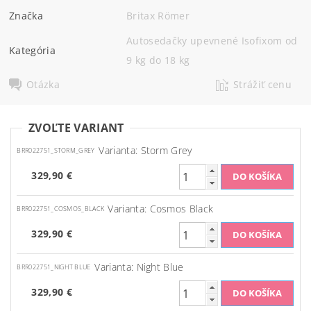
Značka
Britax Römer
Autosedačky upevnené Isofixom od
Kategória
9 kg do 18 kg
Otázka
Strážiť cenu
ZVOĽTE VARIANT
Varianta: Storm Grey
BRR022751_STORM_GREY
329,90 €
Varianta: Cosmos Black
BRR022751_COSMOS_BLACK
329,90 €
Varianta: Night Blue
BRR022751_NIGHT BLUE
329,90 €