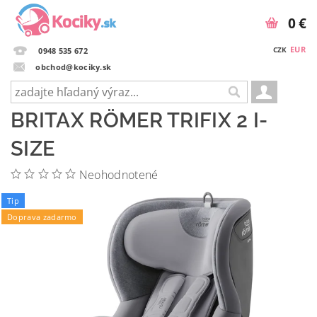
0 €
EUR
CZK
0948 535 672
obchod@kociky.sk
BRITAX RÖMER TRIFIX 2 I-
SIZE
Neohodnotené
Tip
Doprava zadarmo