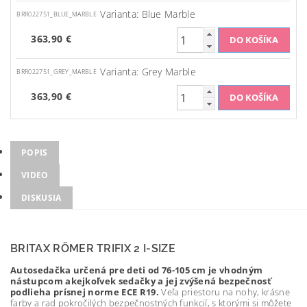
Varianta: Blue Marble
BRR022751_BLUE_MARBLE
363,90 €
Varianta: Grey Marble
BRR022751_GREY_MARBLE
363,90 €
POPIS
VIDEO
DISKUSIA
BRITAX RÖMER TRIFIX 2 I-SIZE
Autosedačka určená pre deti od 76-105 cm je vhodným
nástupcom akejkoľvek sedačky a jej zvýšená bezpečnosť
podlieha prísnej norme ECE R19.
Veľa priestoru na nohy, krásne
farby a rad pokročilých bezpečnostných funkcií, s ktorými si môžete