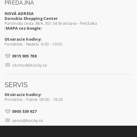
PREDAJŇA
NOVÁ ADRESA
Danubia Shopping Center
Panónska cesta 38/A, 851 04 Bratislava - Petržalka
(
MAPA cez Google
)
Otváracie hodiny:
Pondelok - Nedeľa 9:00 - 19:00
0915 905 788
obchod@kociky.sk
SERVIS
Otváracie hodiny:
Pondelok - Piatok 09:00 - 18:00
0905 539 927
servis@kociky.sk