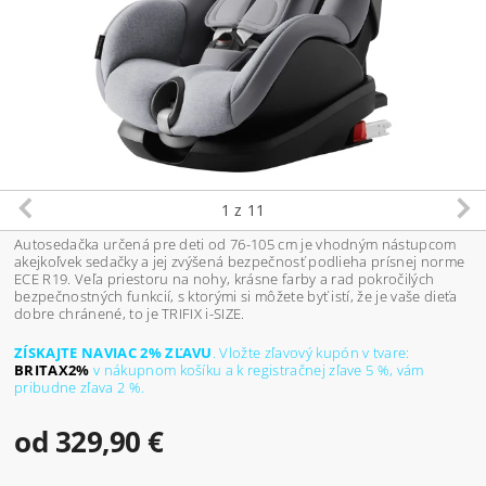
1
z 11
Autosedačka určená pre deti od 76-105 cm je vhodným nástupcom
akejkoľvek sedačky a jej zvýšená bezpečnosť podlieha prísnej norme
ECE R19. Veľa priestoru na nohy, krásne farby a rad pokročilých
bezpečnostných funkcií, s ktorými si môžete byť istí, že je vaše dieťa
dobre chránené, to je TRIFIX i-SIZE.
ZÍSKAJTE NAVIAC 2% ZĽAVU
. Vložte zľavový kupón v tvare:
BRITAX2%
v nákupnom košíku a k
registračnej zľave
5 %, vám
pribudne zľava 2 %.
od 329,90 €