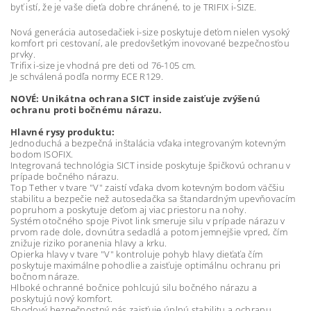
byť istí, že je vaše dieťa dobre chránené, to je TRIFIX i-SIZE.
Nová generácia autosedačiek i-size poskytuje deťom nielen vysoký
komfort pri cestovaní, ale predovšetkým inovované bezpečnosťou
prvky.
Trifix i-size je vhodná pre deti od 76-105 cm.
Je schválená podľa normy ECE R129.
NOVÉ: Unikátna ochrana SICT inside zaisťuje zvýšenú
ochranu proti bočnému nárazu.
Hlavné rysy produktu:
Jednoduchá a bezpečná inštalácia vďaka integrovaným kotevným
bodom ISOFIX.
Integrovaná technológia SICT inside poskytuje špičkovú ochranu v
prípade bočného nárazu.
Top Tether v tvare "V" zaistí vďaka dvom kotevným bodom väčšiu
stabilitu a bezpečie než autosedačka sa štandardným upevňovacím
popruhom a poskytuje deťom aj viac priestoru na nohy.
Systém otočného spoje Pivot link smeruje silu v prípade nárazu v
prvom rade dole, dovnútra sedadlá a potom jemnejšie vpred, čím
znižuje riziko poranenia hlavy a krku.
Opierka hlavy v tvare "V" kontroluje pohyb hlavy dieťaťa čím
poskytuje maximálne pohodlie a zaisťuje optimálnu ochranu pri
bočnom náraze.
Hlboké ochranné bočnice pohlcujú silu bočného nárazu a
poskytujú nový komfort.
5bodový bezpečnostný pás zaisťuje úplnú stabilitu a ochranu