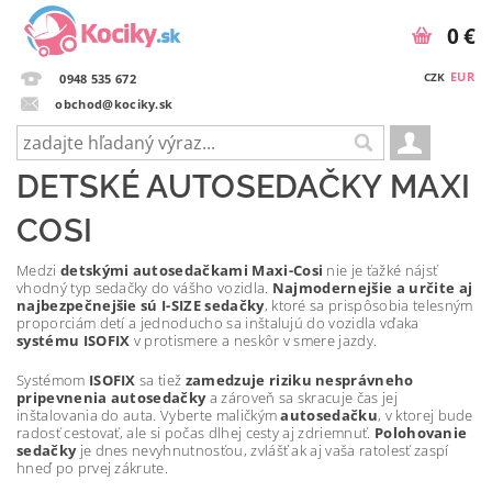
0 €
EUR
CZK
0948 535 672
obchod@kociky.sk
DETSKÉ AUTOSEDAČKY MAXI
COSI
Medzi
detskými autosedačkami Maxi-Cosi
nie je ťažké nájsť
vhodný typ sedačky do vášho vozidla.
Najmodernejšie a určite aj
najbezpečnejšie sú I-SIZE sedačky
, ktoré sa prispôsobia telesným
proporciám detí a jednoducho sa inštalujú do vozidla vďaka
systému ISOFIX
v protismere a neskôr v smere jazdy.
Systémom
ISOFIX
sa tiež
zamedzuje riziku nesprávneho
pripevnenia autosedačky
a zároveň sa skracuje čas jej
inštalovania do auta. Vyberte maličkým
autosedačku
, v ktorej bude
radosť cestovať, ale si počas dlhej cesty aj zdriemnuť.
Polohovanie
sedačky
je dnes nevyhnutnosťou, zvlášť ak aj vaša ratolesť zaspí
hneď po prvej zákrute.