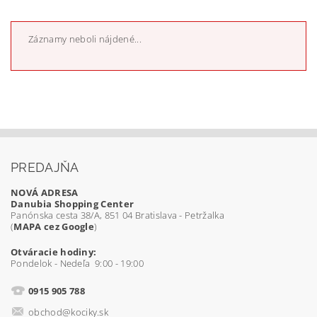
Záznamy neboli nájdené...
PREDAJŇA
NOVÁ ADRESA
Danubia Shopping Center
Panónska cesta 38/A, 851 04 Bratislava - Petržalka
(
MAPA cez Google
)
Otváracie hodiny:
Pondelok - Nedeľa 9:00 - 19:00
0915 905 788
obchod@kociky.sk