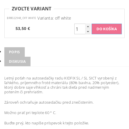
ZVOĽTE VARIANT
Varianta: off white
BRR022948_OFF WHITE
53,50 €
POPIS
DISKUSIA
Letný poťah na autosedačky radu KIDFIX SL / SL SICT vyrobený z
ľahkého, príjemného froté materiálu (80% bavlna, 20% polyester),
ktorý dobre saje vlhkosť a chráni tak dieťa pred nadmerným
potením či prehriatím.
Zároveň ochraňuje autosedačku pred znečistením.
Možno prať pri teplote 60 ° C.
Buďte prvý, kto napíše príspevok k tejto položke.