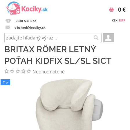
0 €
EUR
CZK
0948 535 672
obchod@kociky.sk
BRITAX RÖMER LETNÝ
POŤAH KIDFIX SL/SL SICT
Neohodnotené
Tip