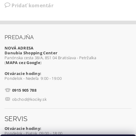
Pridať komentár
PREDAJŇA
NOVÁ ADRESA
Danubia Shopping Center
Panónska cesta 38/A, 851 04 Bratislava - Petržalka
(
MAPA cez Google
)
Otváracie hodiny:
Pondelok - Nedeľa 9:00 - 19:00
0915 905 788
obchod@kociky.sk
SERVIS
Otváracie hodiny:
Pondelok - Piatok 09:00 - 18:00