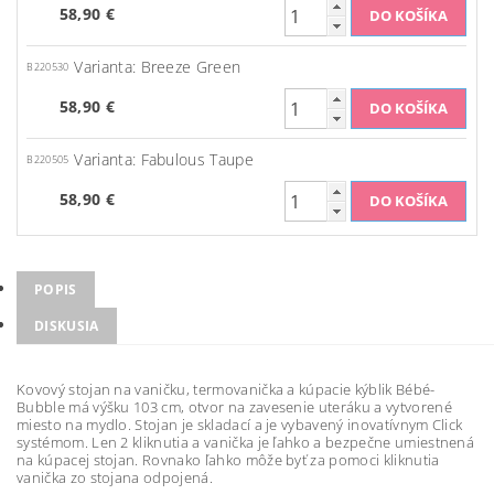
58,90 €
Varianta: Breeze Green
B220530
58,90 €
Varianta: Fabulous Taupe
B220505
58,90 €
POPIS
DISKUSIA
Kovový stojan na vaničku, termovanička a kúpacie kýblik Bébé-
Bubble má výšku 103 cm, otvor na zavesenie uteráku a vytvorené
miesto na mydlo. Stojan je skladací a je vybavený inovatívnym Click
systémom. Len 2 kliknutia a vanička je ľahko a bezpečne umiestnená
na kúpacej stojan. Rovnako ľahko môže byť za pomoci kliknutia
vanička zo stojana odpojená.