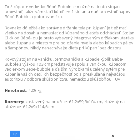
Tiež kúpacie vedierko Bébé-Bubble je možné na tento stojan
umiestniť, takže vám stačí kúpiť len 1 stojan a naň umiestniť najprv
Bébé-Bubble a potom vaničku.
Rovnako dôležité ako správne držanie tela pri kúpaní je tiež mať
všetko na dosah a nemusieť od kúpaného dieťaťa odchádzať. Stojan
Click od Bébé-jou je preto vybavený integrovaným držiakom uteráka
alebo županu a miestom pre položenie mydla alebo kúpacích gélov
a šampónov. Nikdy nenechávajte dieťa pri kúpaní bez dozoru.
Kovový stojan na vaničku, termovanička a kúpacie kýblik Bebe-
Bubble s výškou 103 cm predstavuje spolu s vaničkou, kúpacom
vedierkom Bebe-bubble a ďalšími výrobkami ucelený sytém pre
kúpanie vašich detí. Ich bezpečnosť bola preskúšaná najväčšou
autoritou v odbore skúšobníctva, nemeckou skúšobňou TUV.
Hmotnosť:
4,05 kg.
Rozmery:
zostavený na použitie: 61,2x59,3x104 cm, zložený na
uloženie: 61,2x9x114,6 cm
Tip