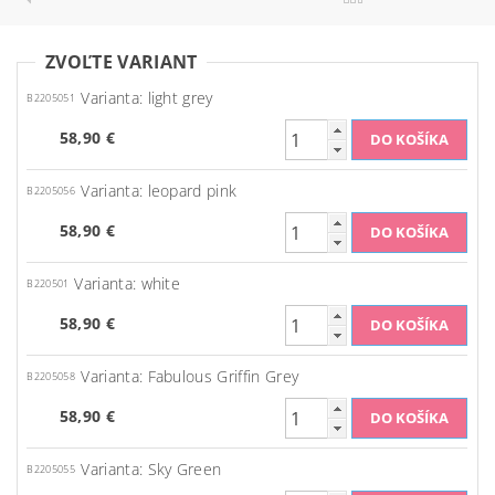
ZVOĽTE VARIANT
Varianta: light grey
B2205051
58,90 €
Varianta: leopard pink
B2205056
58,90 €
Varianta: white
B220501
58,90 €
Varianta: Fabulous Griffin Grey
B2205058
58,90 €
Varianta: Sky Green
B2205055