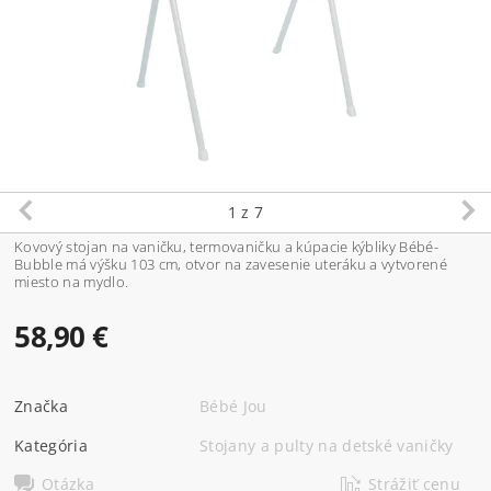
1
z 7
Kovový stojan na vaničku, termovaničku a kúpacie kýbliky Bébé-
Bubble má výšku 103 cm, otvor na zavesenie uteráku a vytvorené
miesto na mydlo.
58,90 €
Značka
Bébé Jou
Kategória
Stojany a pulty na detské vaničky
Otázka
Strážiť cenu