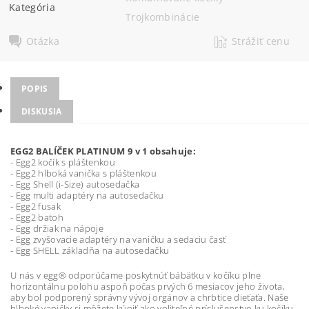
Kategória
Trojkombinácie
Otázka
Strážiť cenu
POPIS
DISKUSIA
EGG2 BALÍČEK PLATINUM 9 v 1 obsahuje:
- Egg2 kočík s pláštenkou
- Egg2 hlboká vanička s pláštenkou
- Egg Shell (i-Size) autosedačka
- Egg multi adaptéry na autosedačku
- Egg2 fusak
- Egg2 batoh
- Egg držiak na nápoje
- Egg zvyšovacie adaptéry na vaničku a sedaciu časť
- Egg SHELL základňa na autosedačku
U nás v egg® odporúčame poskytnúť bábätku v kočíku plne
horizontálnu polohu aspoň počas prvých 6 mesiacov jeho života,
aby bol podporený správny vývoj orgánov a chrbtice dieťaťa. Naše
hlboké vaničky si môžete kúpiť ako voliteľné príslušenstvo ku kočíku