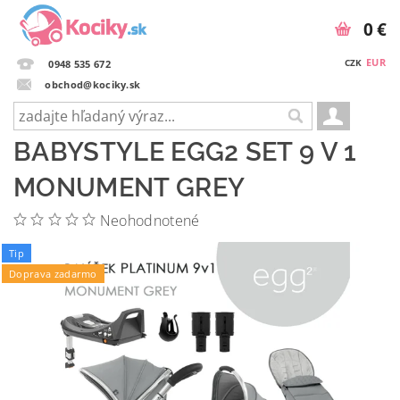
0 €
EUR
CZK
0948 535 672
obchod@kociky.sk
BABYSTYLE EGG2 SET 9 V 1
MONUMENT GREY
Neohodnotené
Tip
Doprava zadarmo