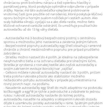
chrániacou proti bočnému nárazu a tiež opierkou hlavičky z
pamäťovej peny, ktorá poskytuje optimálne odpruženie v prípade
zrážky. Naviac má táto autosedačka vylepšené polstrovanie
vnútornej časti (pre použitie od narodenia), ktoré poskytuje kľúčovú
oporu bočným a horným svalom nožičiek pri cestách autom. Ako
svaly bábätka silnejú, vyvíjajú sa a ako dieťa rastie, možno tieto
kľúčové ochranné vankúše odstrániť, čo umožňuje používať túto
autosedačku až do 13 kg váhy dieťaťa.
- Autosedačka má 3-bodový bezpečnostný postroj s centrálnou
sponou a možnosťou jeho nastavenia a zaistenia jedným ťahom.
- Bezpečnostné popruhy autosedačky egg Shell obsahujú ramenné
chrániče a chránič medzinožného popruhu pre prípad prudšieho
zabrzdenia.
- Striešku možno nastaviť do 4 polôh, je ideálna na zabezpečenie
nevyhnutného tieňa a na ochranu dieťatka pre slnečnými lúčmi.
Strieška je vyrobená z rovnakej textílie ako zvyšok autosedačky a
svojím zakrivením evokuje ikonický tvar „vajíčka“.
- Celkovo môžete rukoväť autosedačky nastaviť do 3 polôh, pričom
tretia poloha rukoväte pôsobí ako stabilizátor možného
nežiadúceho pohybu autosedačky v prípade jej umiestnenia na
rovný povrch napr. na podlahu.
- Nasadenie autosedačky egg Shell do multi adaptérov na podvozku
kočíka egg® a egg²® je rýchle a jednoduché a zvládnete to jednou
rukou: rukoväť autosedačky nastavíte do kolmej polohy,
autosedačku nasadíte na adaptéry a sklopením rukoväti dozadu
dôjde k uzamknutiu poistky autosedačky v ráme. Spätným pohybom
rukoväte do kolmej polohy poistku odistíte a autosedačku jedným