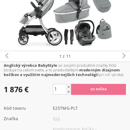
1
z 11
Anglický výrobca BabyStyle
so svojimi produktmi značky EGG
boduje na celom svete, a to predovšetkým
moderným dizajnom
kočíkov a využitím najmodernejších technológií
pri ich výrobe.
1 876 €
Kód tovaru
E2STMG-PLT
Značka
Egg
Kombinované kočíky -