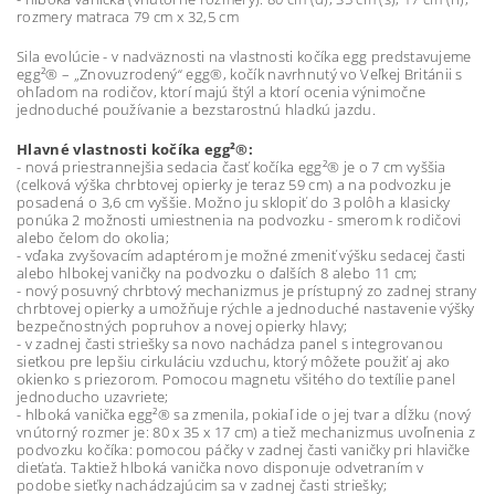
rozmery matraca 79 cm x 32,5 cm
Sila evolúcie - v nadväznosti na vlastnosti kočíka egg predstavujeme
egg²® – „Znovuzrodený“ egg®, kočík navrhnutý vo Veľkej Británii s
ohľadom na rodičov, ktorí majú štýl a ktorí ocenia výnimočne
jednoduché používanie a bezstarostnú hladkú jazdu.
Hlavné vlastnosti kočíka egg²®:
- nová priestrannejšia sedacia časť kočíka egg²® je o 7 cm vyššia
(celková výška chrbtovej opierky je teraz 59 cm) a na podvozku je
posadená o 3,6 cm vyššie. Možno ju sklopiť do 3 polôh a klasicky
ponúka 2 možnosti umiestnenia na podvozku - smerom k rodičovi
alebo čelom do okolia;
- vďaka zvyšovacím adaptérom je možné zmeniť výšku sedacej časti
alebo hlbokej vaničky na podvozku o ďalších 8 alebo 11 cm;
- nový posuvný chrbtový mechanizmus je prístupný zo zadnej strany
chrbtovej opierky a umožňuje rýchle a jednoduché nastavenie výšky
bezpečnostných popruhov a novej opierky hlavy;
- v zadnej časti striešky sa novo nachádza panel s integrovanou
sieťkou pre lepšiu cirkuláciu vzduchu, ktorý môžete použiť aj ako
okienko s priezorom. Pomocou magnetu všitého do textílie panel
jednoducho uzavriete;
- hlboká vanička egg²® sa zmenila, pokiaľ ide o jej tvar a dĺžku (nový
vnútorný rozmer je: 80 x 35 x 17 cm) a tiež mechanizmus uvoľnenia z
podvozku kočíka: pomocou páčky v zadnej časti vaničky pri hlavičke
dieťaťa. Taktiež hlboká vanička novo disponuje odvetraním v
podobe sieťky nachádzajúcim sa v zadnej časti striešky;