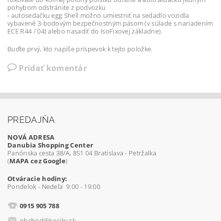
pohybom odstránite z podvozku
- autosedačku egg Shell možno umiestniť na sedadlo vozidla
vybavené 3-bodovým bezpečnostným pásom (v súlade s nariadením
ECE R44 / 04) alebo nasadiť do IsoFixovej základne).
Buďte prvý, kto napíše príspevok k tejto položke.
Pridať komentár
PREDAJŇA
NOVÁ ADRESA
Danubia Shopping Center
Panónska cesta 38/A, 851 04 Bratislava - Petržalka
(
MAPA cez Google
)
Otváracie hodiny:
Pondelok - Nedeľa 9:00 - 19:00
0915 905 788
obchod@kociky.sk