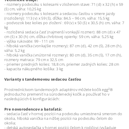
- rozmery podvozku s kolesami v zloženom stave: 71 (d) x 32 (h) x 59
(š) cm, váha: 10,25 kg
- rozmery podvozku s kolesami a sedacou časťou v smere jazdy
(rozložený): 113 (v) x 59 (š), dĺžka: 84,5 – 96 cm, váha: 15,5 kg
- podvozok bez kolies po zložení : 69 (v) x 50 (š) x 30,5 (h) cm, váha: 7
kg
- rozložená sedacia časť (najmenší vonkajší rozmer): 88 cm (d) x 47
cm (š) x 30 (h) cm, dĺžka chrbtovej opierky: 59 cm, váha: 5,25 kg
- výška rukoväte: 99 - 111 cm
- hlboká vanička (vonkajšie rozmery): 87 cm (d), 42 cm (š), 28 cm (h),
váha: 5,2 kg
- hlboká vanička (vnútorné rozmery): 80 cm (d), 35 cm (š), 17 cm (h),
rozmery matraca: 79 cm x 32,5 cm
- priemer predných kolies: 18,8 cm, priemer zadných kolies: 28 cm
- kapacita nákupného košíka: 3 kg
Varianty s tandemovou sedacou časťou
Prostredníctvom tandemových adaptérov môžete kočík egg²®
jednoducho premeniť na súrodenecký kočík a používať ho v
nasledujúcich 6 konfiguráciách:
Pre novorodencov a batoľatá:
- sedacia časť v hornej pozícii na podvozku umiestnená smerom do
okolia, hlboká vanička na nižšej pozícii na podvozku čelom do
okolia;
- detská autosedačka v hornej pozícii čelom k rodičovi (vyžaduje