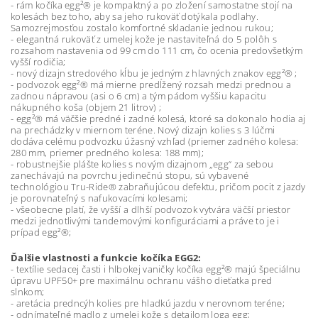
- rám kočíka egg²® je kompaktný a po zložení samostatne stojí na
kolesách bez toho, aby sa jeho rukoväť dotýkala podlahy.
Samozrejmosťou zostalo komfortné skladanie jednou rukou;
- elegantná rukoväť z umelej kože je nastaviteľná do 5 polôh s
rozsahom nastavenia od 99 cm do 111 cm, čo ocenia predovšetkým
vyšší rodičia;
- nový dizajn stredového kĺbu je jedným z hlavných znakov egg²® ;
- podvozok egg²® má mierne predĺžený rozsah medzi prednou a
zadnou nápravou (asi o 6 cm) a tým pádom vyššiu kapacitu
nákupného koša (objem 21 litrov) ;
- egg²® má väčšie predné i zadné kolesá, ktoré sa dokonalo hodia aj
na prechádzky v miernom teréne. Nový dizajn kolies s 3 lúčmi
dodáva celému podvozku úžasný vzhľad (priemer zadného kolesa:
280 mm, priemer predného kolesa: 188 mm);
- robustnejšie plášte kolies s novým dizajnom „egg“ za sebou
zanechávajú na povrchu jedinečnú stopu, sú vybavené
technológiou Tru-Ride® zabraňujúcou defektu, pričom pocit z jazdy
je porovnateľný s nafukovacími kolesami;
- všeobecne platí, že vyšší a dlhší podvozok vytvára väčší priestor
medzi jednotlivými tandemovými konfiguráciami a práve to je i
prípad egg²®;
Ďalšie vlastnosti a funkcie kočíka EGG2:
- textílie sedacej časti i hlbokej vaničky kočíka egg²® majú špeciálnu
úpravu UPF50+ pre maximálnu ochranu vášho dieťatka pred
slnkom;
- aretácia predncýh kolies pre hladkú jazdu v nerovnom teréne;
- odnímateľné madlo z umelej kože s detailom loga egg;