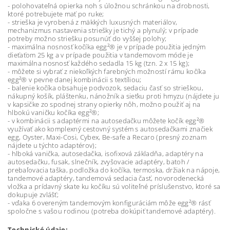
- polohovateľná opierka noh s úložnou schránkou na drobnosti,
ktoré potrebujete mať po ruke;
- strieška je vyrobená z mäkkých luxusných materiálov,
mechanizmus nastavenia striešky je tichý a plynulý; v prípade
potreby možno striešku posunúť do vyššej polohy;
- maximálna nosnosť kočíka egg²® je v prípade použitia jedným
dieťaťom 25 kg a v prípade použitia v tandemovom móde je
maximálna nosnosť každého sedadla 15 kg (tzn. 2 x 15 kg);
- môžete si vybrať z niekoľkých farebných možností rámu kočíka
egg²® v pevne danej kombinácii s textíliou;
- balenie kočíka obsahuje podvozok, sedaciu časť so strieškou,
nákupný košík, pláštenku, nánožník a sieťku proti hmyzu (nájdete ju
v kapsičke zo spodnej strany opierky nôh, možno použiť aj na
hlbokú vaničku kočíka egg²®;
- v kombinácii s adaptérmi na autosedačku môžete kočík egg²®
využívať ako komplexný cestovný systém s autosedačkami značiek
egg, Oyster, Maxi-Cosi, Cybex, Be-safe a Recaro (presný zoznam
nájdete u týchto adaptérov);
- hlboká vanička, autosedačka, isofixová základňa, adaptéry na
autosedačku, fusak, slnečník, zvyšovacie adaptéry, batoh /
prebaľovacia taška, podložka do kočíka, termoska, držiak na nápoje,
tandemové adaptéry, tandemová sedacia časť, novorodenecká
vložka a prídavný skate ku kočíku sú voliteľné príslušenstvo, ktoré sa
dokupuje zvlášť;
- vďaka 6 overeným tandemovým konfiguráciám môže egg²® rásť
spoločne s vašou rodinou (potreba dokúpiť tandemové adaptéry).
Technické údaje: