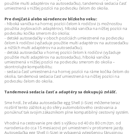
použitie multi adaptérov na autosedačku), tandemová sedacia časť
umiestnená v nižšej pozícii na podvozku čelom do okolia.
Pre dvojčatá alebo súrodencov blízkeho veku:
- hlboká vanička na hornej pozícii čelom k rodičovi (s možnosťou
použitia zvyšovacích adaptérov), hlboká vanička na nižšej pozícii na
podvozku kočíka smerom do okolia;
- detské autosedačky v oboch pozíciách umiestnené na podvozku
čelom k rodičovi (vyžaduje použitie multi adaptérov na autosedačku
a nižších multi adaptérov na autosedačku);
- detská autosedačka v hornej pozícii čelom k rodičovi (vyžaduje
použitie multi adaptérov na autosedačku), hlboká vanička
umiestnená v nižšej pozícii na podvozku smerom do okolia –
skontrolujte kompatibilitu;
- sedacia časť umiestnená na hornej pozícii na ráme kočíka čelom do
okolia, tandemová sedacia časť umiestnená na nižšej pozícii na
podvozku čelom do okolia.
Tandemová sedacia časť a adaptéry sa dokupujú zvlášť.
Sme hrdí, že vďaka autosedačke egg Shell (i-Size) môžeme teraz
rozšíriť tento zážitok aj do sféry automobilového cestovania a
ponúknuť tak svojim zákazníkom plne kompatibilný cestovný systém.
Vhodná na cestovanie pre deti s výškou od 40 do 80 cm (tzn. od
narodenia do cca 15 mesiacov) pri umiestnení v protismere jazdy.
Autosedačka egg Shell (i-Size) je vybavená vylepšenou škrupinou