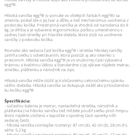
egg²®.
Hlboká vanička egg²® (v ponuke vo všetkých farbách egg²®) sa
zmenila, pokiaľ ide o jej tvar a dĺžku a tiež mechanizmus uvoľnenia z
podvozku kočíka. Priestranná vanička je vhodná od narodenia do 9
kg, je dlhšia a je vybavená ergonomickou páčkou umiestnenou v
zadnej časti striešky pri hlavičke dieťaťa, ktorá slúži na uvoľnenie
vaničky z podvozku kočíka.
Rovnako ako sedacia časť kočíka egg²® i strieška hlbokej vaničky
zahŕňa sieťku s odvetrávaním, ktorá poslúži aj ako okienko s
priezorom. Hlboká vanička egg²® je vo vnútornej časti vybavená
krásnou a kvalitnou látkou a štandardne v jej výbave nájdete matrac,
striešku, pláštenku a nánožník na zips.
Hlboká vanička môže slúžiť aj k občasnému celonočnému spánku
vášho dieťatka. Hlboká vanička sa dokupuje zvlášť ako príslušenstvo
ku kočíku egg²®
Špecifikácia:
- súčasťou balenia je matrac, nastaviteľná strieška, nánožník a
pláštenka (na hlbokú vaničku tiež môžete použiť sieťku proti hmyzu,
ktorú nájdete uloženú v kapsičke v spodnej časti opierky nôh
sedacej časti)
- hlboká vanička (vonkajšie rozmery): 87 cm (d), 42 cm (š), 28 cm (h),
váha: 5,2 kg
- hlboká vanička (vnútorné rozmery): 80 cm (d), 35 cm (š), 17 cm (h),