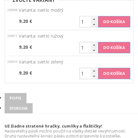
ZVOĽTE VARIANT
Varianta: svetlo modrý
200908
9,20 €
Varianta: svetlo ružový
200911
9,20 €
Varianta: svetlo zelený
200910
9,20 €
POPIS
DISKUSIA
Už žiadne stratené hračky, cumlíky a fľaštičky!
Nastaviteľný pásik možno použiť na všetky detské nevyhnutnosti.
Druhý nastaviteľný koniec pásku potom pripevnite k postieľke,