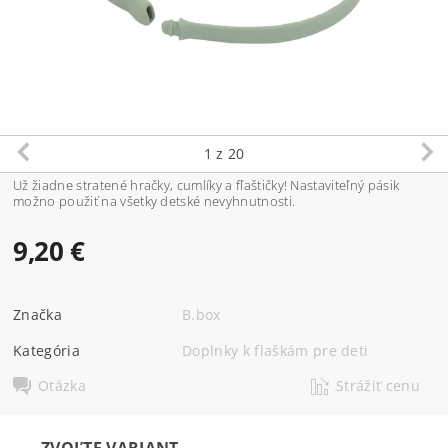
1
z 20
Už žiadne stratené hračky, cumlíky a fľaštičky! Nastaviteľný pásik
možno použiť na všetky detské nevyhnutnosti.
9,20 €
Značka
B.box
Kategória
Doplnky k flaškám pre deti
Otázka
Strážiť cenu