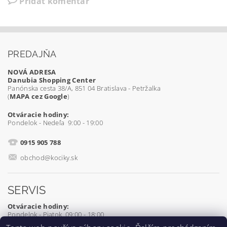
Pridať komentár
PREDAJŇA
NOVÁ ADRESA
Danubia Shopping Center
Panónska cesta 38/A, 851 04 Bratislava - Petržalka
(
MAPA cez Google
)
Otváracie hodiny:
Pondelok - Nedeľa 9:00 - 19:00
0915 905 788
obchod@kociky.sk
SERVIS
Otváracie hodiny:
Pondelok - Piatok 09:00 - 18:00