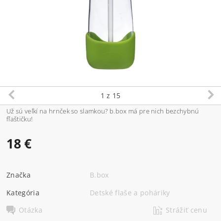
1
z 15
Už sú veľkí na hrnček so slamkou? b.box má pre nich bezchybnú
fľaštičku!
18 €
Značka
B.box
Kategória
Detské flaše a poháriky
Otázka
Strážiť cenu