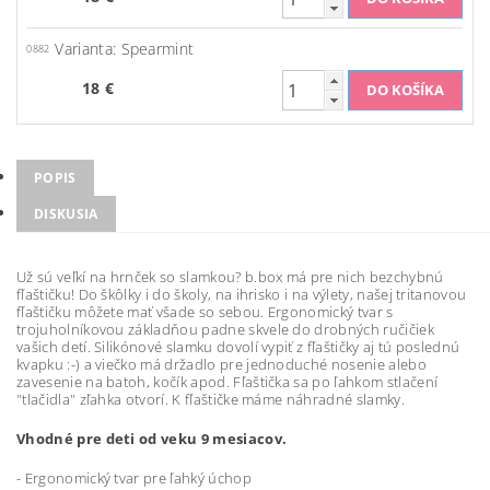
Varianta: Spearmint
0882
18 €
POPIS
DISKUSIA
Už sú veľkí na hrnček so slamkou? b.box má pre nich bezchybnú
fľaštičku! Do škôlky i do školy, na ihrisko i na výlety, našej tritanovou
fľaštičku môžete mať všade so sebou. Ergonomický tvar s
trojuholníkovou základňou padne skvele do drobných ručičiek
vašich detí. Silikónové slamku dovolí vypiť z fľaštičky aj tú poslednú
kvapku :-) a viečko má držadlo pre jednoduché nosenie alebo
zavesenie na batoh, kočík apod. Fľaštička sa po ľahkom stlačení
"tlačidla" zľahka otvorí. K fľaštičke máme náhradné slamky.
Vhodné pre deti od veku 9 mesiacov.
- Ergonomický tvar pre ľahký úchop