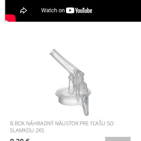
B.BOX NÁHRADNÝ NÁUSTOK PRE FĽAŠU SO
SLAMKOU 2KS