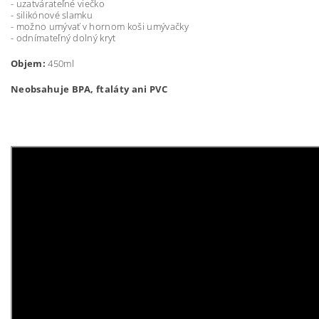
- uzatvárateľné viečko
- silikónové slamku
- možno umývať v hornom koši umývačky
- odnímateľný dolný kryt
Objem:
450ml
Neobsahuje BPA, ftaláty ani PVC