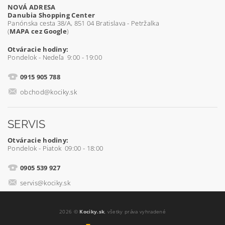
NOVÁ ADRESA
Danubia Shopping Center
Panónska cesta 38/A, 851 04 Bratislava - Petržalka
(
MAPA cez Google
)
Otváracie hodiny:
Pondelok - Nedeľa 9:00 - 19:00
0915 905 788
obchod@kociky.sk
SERVIS
Otváracie hodiny:
Pondelok - Piatok 09:00 - 18:00
0905 539 927
servis@kociky.sk
2026 ©
Kociky.sk
, všetky práva vyhradené