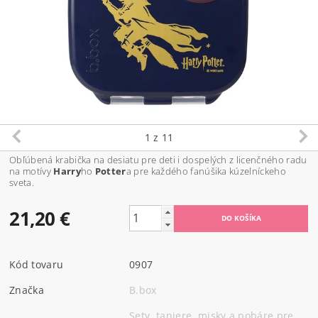
1
z 11
Obľúbená krabička na desiatu pre deti i dospelých z licenčného radu
na motívy
Harry
ho
Potter
a pre každého fanúšika kúzelníckeho
sveta.
21,20 €
Kód tovaru
0907
Značka
B.box
Sety, taniere, misky a poháre pre