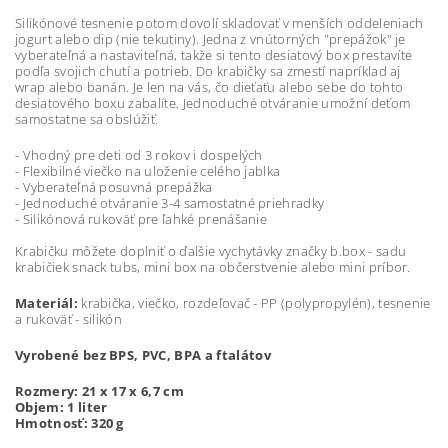
Silikónové tesnenie potom dovolí skladovať v menších oddeleniach
jogurt alebo dip (nie tekutiny). Jedna z vnútorných "prepážok" je
vyberateľná a nastaviteľná, takže si tento desiatový box prestavíte
podľa svojich chutí a potrieb. Do krabičky sa zmestí napríklad aj
wrap alebo banán. Je len na vás, čo dieťaťu alebo sebe do tohto
desiatového boxu zabalíte. Jednoduché otváranie umožní deťom
samostatne sa obslúžiť.
- Vhodný pre deti od 3 rokov i dospelých
- Flexibilné viečko na uloženie celého jablka
- Vyberateľná posuvná prepážka
- Jednoduché otváranie 3-4 samostatné priehradky
- Silikónová rukoväť pre ľahké prenášanie
Krabičku môžete doplniť o ďalšie vychytávky značky b.box - sadu
krabičiek snack tubs, mini box na občerstvenie alebo mini príbor.
Materiál:
krabička, viečko, rozdeľovač - PP (polypropylén), tesnenie
a rukoväť - silikón
Vyrobené bez BPS, PVC, BPA a ftalátov
Rozmery: 21 x 17 x 6,7 cm
Objem: 1 liter
Hmotnosť: 320 g