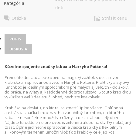
Kategória
deti
Otázka
Strážiť cenu
POPIS
DISKUSIA
Kúzelné spojenie značky b.box a Harryho Pottera!
Premeňte desiatu alebo obed na magický zážitok s desiatovou
krabičkou inšpirovanou svetom Harryho Pottera. Praktický a štýlový
lunchbox je ideálnym spoločníkom pre malých aj veľkých - do školy,
do práce, na výlety aj každodenné dobrodružstvo. S touto krabičkou
vykúzlite skvelú desiatu či obed, nech ste kdekoľvek!
Krabička na desiatu, do ktorej sa zmestí úplne všetko. Obľúbená
austrálska značka b.box navrhla variabilný lunchbox, do ktorého
zabalíte nespočetné množstvo rôznych desiat alebo celý obed.
Nájdete tu oddelenie pre ovocie, zeleninu alebo na štvrťky nakrájaný
toast. Úplne jedinečné spracovanie viečka krabičky s flexibilným
silikónovým tesnením umožní vložiť do krabičky celé jablko!