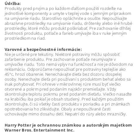
Údržba:
Produkty pred prvým a po každom ďalšom použití rozdeľte na
jednotlivé komponenty a umyte v teplej vode s jemným prípravkom
na umývanie riadu. Starostlivo opláchnite a osušte. Nepoužívajte
abrazívne prostriedky na umývanie riadu, drôtenky alebo iné hrubé
prostriedky, ktoré môžu produkt poškriabať. Pre zachovanie dlhšej
životnosti produktu, potlače a farieb umývajte iba v ruke jemným
prostriedkom na riad.
Varovné a bezpečnostné informácie:
Nie je určené pre tekutiny. Niektoré potraviny môžu spôsobiť
zafarbenie produktu. Pre zachovanie potlače neumývajte v
umývačke riadu. Toto nemá vplyv na funkčnosť a nie je dôvodom na
reklamáciu. Odporúčame nepoužívať pre potraviny teplejšie ako
45°c, hrozí obarenie. Nenechávajte dieťa bez dozoru dospelej
osoby. Nenechajte dieťa pri používaní s produktom behať alebo sa
inak pohybovať. Pri ohreve v mikrovlnnej rúre musí byť viečko
otvorené a pokrm pred podaním najskôr premiešajte. Vždy
skontrolujte teplotu pokrmu pred podaním dieťaťu. Viečko nasaďte
na krabičku iba pokiaľ je obsah studený. Pred každým použitím
skontrolujte, či sú všetky časti produktu v poriadku a pri známkach
opotrebovania ho zlikvidujte. Obaly a nepoužívané časti
uchovávajte mimo dosahu detí. Nepatrí do rúry alebo mrazničky.
Harry Potter je ochrannou známkou a autorským majetkom
Warner Bros. Entertainment Inc.