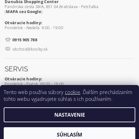
Danubia Shopping Center
Panónska cesta 38/A, 851 04 Bratislava - Petržalka
(
MAPA cez Google
)
Otváracie hodiny:
Pondelok - Nedeľa 9:00 - 19:00
0915 905 788
obchod@kociky.sk
SERVIS
Otváracie hodiny:
Pondelok - Piatok 09:00 - 18:00
Tento web používa súbory
cookie
. Ďalším prechádzaním
0905 539 927
tohto webu vyjadrujete súhlas s ich používaním.
servis@kociky.sk
NASTAVENIE
2026 ©
Kociky.sk
, všetky práva vyhradené
Vytvoril Shoptet
SÚHLASÍM