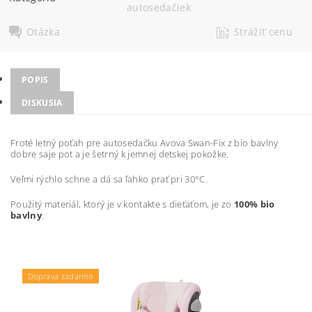
autosedačiek
Otázka
Strážiť cenu
POPIS
DISKUSIA
Froté letný poťah pre autosedačku Avova Swan-Fix z bio bavlny
dobre saje pot a je šetrný k jemnej detskej pokožke.
Veľmi rýchlo schne a dá sa ľahko prať pri 30°C.
Použitý materiál, ktorý je v kontakte s dieťaťom, je zo
100% bio
bavlny
.
Doprava zadarmo