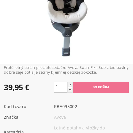
Froté letný poťah pre autosedačku Avova Swan-Fix i-Size z bio bavlny
dobre saje pot a je šetrný k jemnej detskej pokožke.
39,95 €
Kód tovaru
RBA095002
Značka
Avova
Letné poťahy a vložky do
Kategória