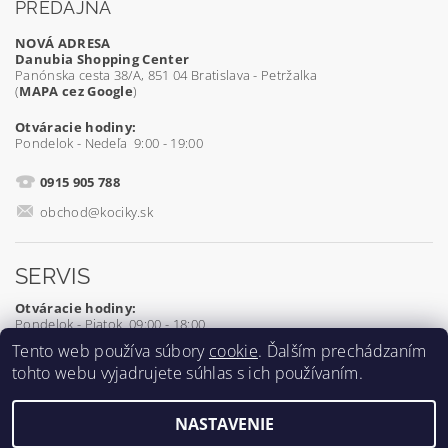
PREDAJŇA
NOVÁ ADRESA
Danubia Shopping Center
Panónska cesta 38/A, 851 04 Bratislava - Petržalka
(
MAPA cez Google
)
Otváracie hodiny:
Pondelok - Nedeľa 9:00 - 19:00
0915 905 788
obchod@kociky.sk
SERVIS
Otváracie hodiny:
Pondelok - Piatok 09:00 - 18:00
Tento web používa súbory
cookie
. Ďalším prechádzaním
0905 539 927
tohto webu vyjadrujete súhlas s ich používaním.
servis@kociky.sk
NASTAVENIE