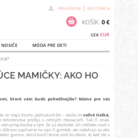
|
PRIHLÁSENIE
REGISTRÁCIA
KOŠÍK:
0 €
EUR
CZK
 NOSIČE
MÓDA PRE DETI
NAŠE SLUŽBY
O NÁKUPE
brať?
ÚCE MAMIČKY: AKO HO
skami, ktoré vám budú pohodlnejšie? Máme pre vás
te, to majú trochu jednoduchšie – stačia im
voľné tielká,
e tehotenstva prežijú v zimných mesiacoch. Tak či onak,
 vám prispôsobia a tým, že sú elastické, ich môžete nosiť v
 džínsov zapínanie na zips či gombík, ale naťahujú sa ako
alebo gumou, ktorá končí tesne pod bruškom. Aj keď ste v