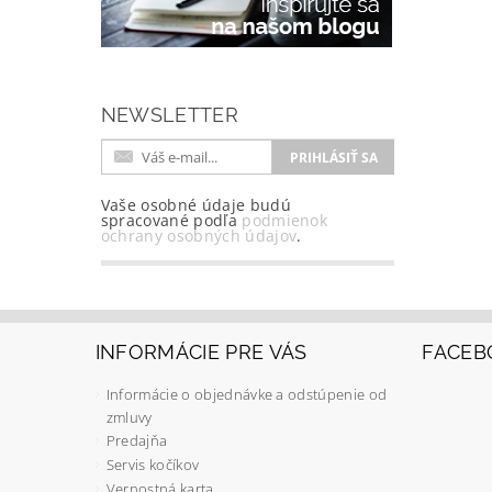
NEWSLETTER
Vaše osobné údaje budú
spracované podľa
podmienok
ochrany osobných údajov
.
INFORMÁCIE PRE VÁS
FACEB
Informácie o objednávke a odstúpenie od
zmluvy
Predajňa
Servis kočíkov
Vernostná karta