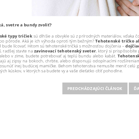
ká, svetre a bundy zvoliť?
ké typy tričiek
sú dlhšie a obvykle sú z prírodných materiálov, vďaka 
 po pôrode. Aká je ich výhoda oproti tým bežným?
Tehotenské tričko al
l bude lícovať. Hitom sú tehotenské tričká s možnosťou dojčenia –
dojčia
í, radšej stavte na
zavinovací tehotenský sveter
, ktorý si prispôsobít
alebo v zime, budete potrebovať aj teplú bundu alebo kabát.
Tehotens
jú aj zipsy na bokoch, chrbte, alebo disponujú odopínacími rozšírenia
osunúť inej budúcej mamičke. Behom tehotenstva nemusíte meniť celú ga
ých kúskov, v ktorých sa budete vy a vaše dieťatko cítiť pohodlne.
PREDCHÁDZAJÚCI ČLÁNOK
ĎA