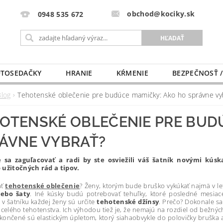
obchod@kociky.sk
0948 535 672
TOSEDAČKY
HRANIE
KŔMENIE
BEZPEČNOSŤ /
PÔRODNICE
MLIEKO A VÝŽIVA
PRE MAMIČKU
Blog
Tehotenské oblečenie pre budúce mamičky: Ako ho správne vy
OTENSKÉ OBLEČENIE PRE BUD
ÁVNE VYBRAŤ?
e sa zaguľacovať a radi by ste osviežili váš šatník novými kú
 užitočných rád a tipov.
ať
tehotenské oblečenie
? Ženy, ktorým bude bruško vykúkať najmä v le
lebo šaty
. Iné kúsky budú potrebovať tehuľky, ktoré posledné mesiac
v šatníku každej ženy sú určite
tehotenské džínsy
. Prečo? Dokonale sa
celého tehotenstva. Ich výhodou tiež je, že nemajú na rozdiel od bežných
Ukončené sú elastickým úpletom, ktorý siahaobvykle do polovičky bruška 