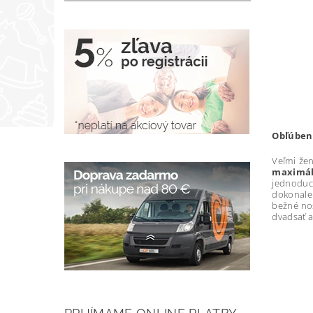
Obľúbené
Veľmi že
maximál
jednoduch
dokonale 
bežné nos
dvadsať a