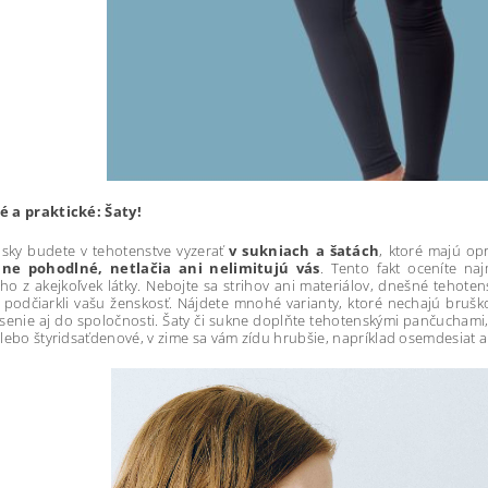
 a praktické: Šaty!
nsky budete v tehotenstve vyzerať
v sukniach a šatách
, ktoré majú op
ne pohodlné, netlačia ani nelimitujú vás
. Tento fakt oceníte na
o z akejkoľvek látky. Nebojte sa strihov ani materiálov, dnešné tehotens
podčiarkli vašu ženskosť. Nájdete mnohé varianty, ktoré nechajú bruško
enie aj do spoločnosti. Šaty či sukne doplňte tehotenskými pančuchami, k
lebo štyridsaťdenové, v zime sa vám zídu hrubšie, napríklad osemdesiat 