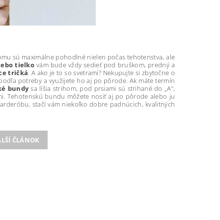
čomu sú maximálne pohodlné nielen počas tehotenstva, ale
ebo tielko
vám bude vždy sedieť pod bruškom, predný a
ce tričká
. A ako je to so svetrami? Nekupujte si zbytočne o
e podľa potreby a využijete ho aj po pôrode. Ak máte termín
ké bundy
sa líšia strihom, pod prsiami sú strihané do „A“,
mi. Tehotenskú bundu môžete nosiť aj po pôrode alebo ju
rderóbu, stačí vám niekoľko dobre padnúcich, kvalitných
LŠÍ ČLÁNOK