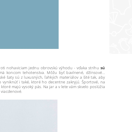
roti nohaviciam jednu obrovskú výhodu - vďaka strihu
sú
jmä koncom tehotenstva. Môžu byť bavlnené, džínsové...
ké šaty sú z luxusných, ľahkých materiálov a šité tak, aby
 vyniknúť i také, ktoré ho decentne zakryjú. Športové, na
toré majú vysoký pás. Na jar a v lete vám skvelo poslúžia
a viacdenové.