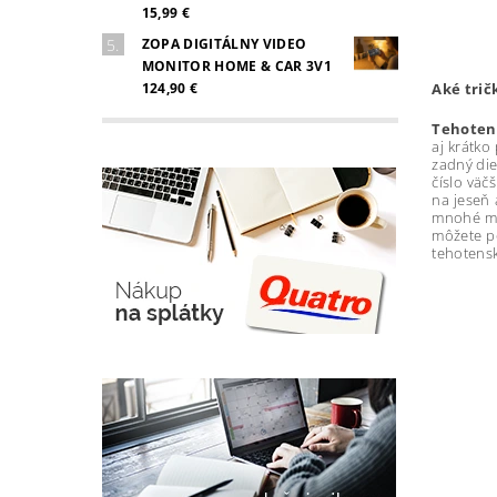
15,99 €
ZOPA DIGITÁLNY VIDEO
MONITOR HOME & CAR 3V1
124,90 €
Aké trič
Tehotens
aj krátko
zadný die
číslo väčš
na jeseň 
mnohé ma
môžete p
tehotensk