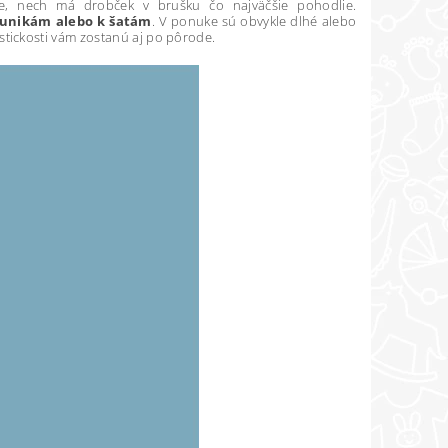
jte, nech má drobček v brušku čo najväčšie pohodlie.
tunikám alebo k šatám
. V ponuke sú obvykle dlhé alebo
elastickosti vám zostanú aj po pôrode.