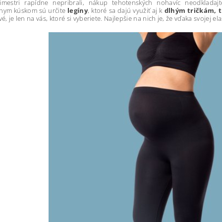
imestri rapídne nepribrali, nákup tehotenských nohavíc neodklada
lnym kúskom sú určite
legíny
, ktoré sa dajú využiť aj k
dlhým tričkám, 
vé, je len na vás, ktoré si vyberiete. Najlepšie na nich je, že vďaka svojej 