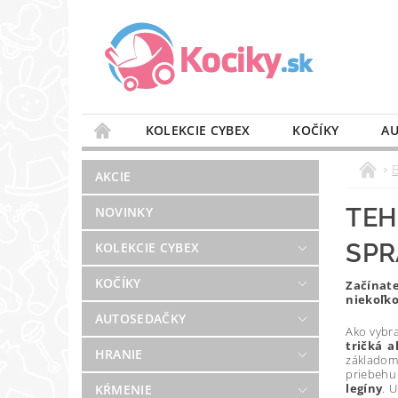
KOLEKCIE CYBEX
KOČÍKY
AU
STAROSTLIVOSŤ O VZDUCH
VÝBAVA DO 
AKCIE
BLOG
PREDAJŇA
KONTAKT
TEH
NOVINKY
SPR
KOLEKCIE CYBEX
KOČÍKY
Začínat
niekoľko
AUTOSEDAČKY
Ako vybr
tričká a
HRANIE
základom 
priebehu 
legíny
. 
KŔMENIE