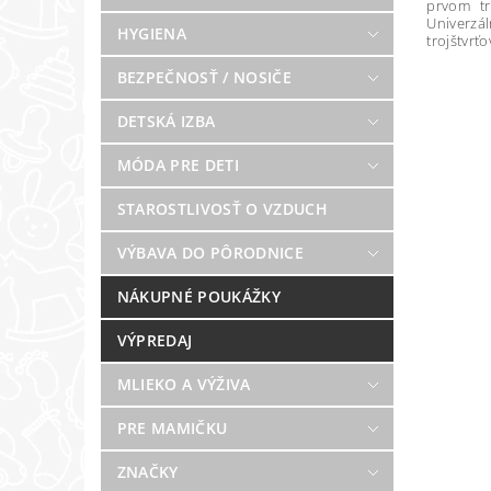
prvom tr
Univerzá
HYGIENA
trojštvrťo
BEZPEČNOSŤ / NOSIČE
DETSKÁ IZBA
MÓDA PRE DETI
STAROSTLIVOSŤ O VZDUCH
VÝBAVA DO PÔRODNICE
NÁKUPNÉ POUKÁŽKY
VÝPREDAJ
MLIEKO A VÝŽIVA
PRE MAMIČKU
ZNAČKY