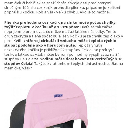
mamičiek či babičiek sa snaží chrániť svoje deti pred ostrými
slnečnými lúčmi a cez kočík prehodia plienku, prípadne ju kolíkmi
pripnú ku kočíku. Robia však veľkú chybu. Ako je to možné?
Plienka prehodená cez kočík na slnku môže počas chvíľky
zvýšiť teplotu v kočíku až o 15 stupňov!
Dieťa sa tak začne
nepríjemne prehrievať, čo môže mať až fatálne následky. Tento
druh zakrytia a tieňa spôsobuje, že v kočíku je za chvíľu teplo ako v
peci. K
vôli zníženej cirkulácii vzduchu môže teplota rýchlo
stúpať podobne ako v horúcom aute
. Teplota vnútri
nezakrytého kočíka je približne 22 stupňov Celzia, po prekrytí
tenkou látkou sa však môže behom pol hodiny vyšplhať až na 34
stupňov Celzia a
za hodinu môže dosahovať neuveriteľných 38
stupňov Celzia
! Takýto zvrat behom teplých dní asi nechce žiadna
mamička, však?