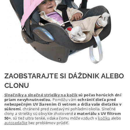
ZAOBSTARAJTE SI DÁŽDNIK ALEBO
CLONU
Slnečníky a slnečné striešky na kočík
sú počas horúcich dní
priam nevyhnutnosťou.
Pomôžu vám
ochrániť dieťa pred
nebezpečným UV žiarením či vetrom a držia vaše dieťatko v
súkromí
, chránené pred zvedavými pohľadmi okolia. Slnečné
clony a striešky sú obvykle zhotovené
z materiálu s UV filtrom
50+
, sú tiež ultra tenké, vďaka čomu môže vzduch v
kočíku
alebo
autosedačke
bez problémov prúdiť.