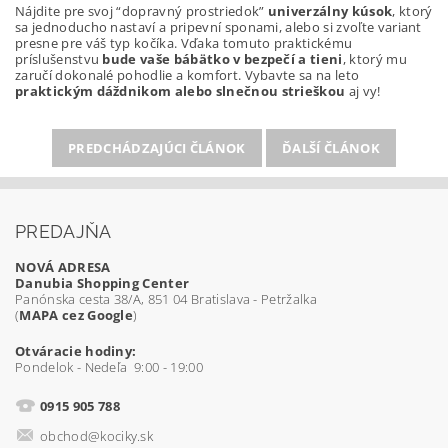
Nájdite pre svoj “dopravný prostriedok”
univerzálny kúsok
, ktorý
sa jednoducho nastaví a pripevní sponami, alebo si zvoľte variant
presne pre váš typ kočíka. Vďaka tomuto praktickému
príslušenstvu
bude vaše bábätko v bezpečí a tieni
, ktorý mu
zaručí dokonalé pohodlie a komfort. Vybavte sa na leto
praktickým dáždnikom alebo slnečnou strieškou
aj vy!
PREDCHÁDZAJÚCI ČLÁNOK
ĎALŠÍ ČLÁNOK
PREDAJŇA
NOVÁ ADRESA
Danubia Shopping Center
Panónska cesta 38/A, 851 04 Bratislava - Petržalka
(
MAPA cez Google
)
Otváracie hodiny:
Pondelok - Nedeľa 9:00 - 19:00
0915 905 788
obchod@kociky.sk