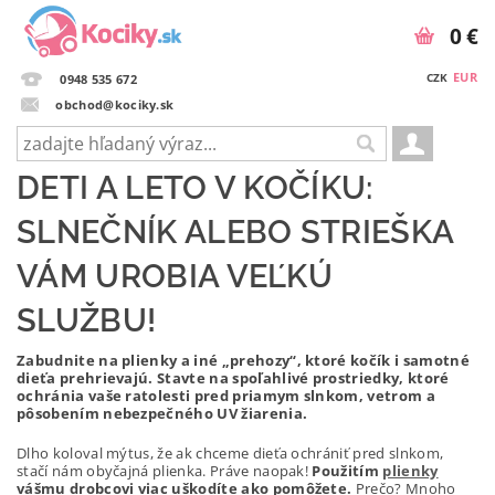
0 €
EUR
CZK
0948 535 672
obchod@kociky.sk
DETI A LETO V KOČÍKU:
SLNEČNÍK ALEBO STRIEŠKA
VÁM UROBIA VEĽKÚ
SLUŽBU!
Zabudnite na plienky a iné „prehozy“, ktoré kočík i samotné
dieťa prehrievajú. Stavte na spoľahlivé prostriedky, ktoré
ochránia vaše ratolesti pred priamym slnkom, vetrom a
pôsobením nebezpečného UV žiarenia.
Dlho koloval mýtus, že ak chceme dieťa ochrániť pred slnkom,
stačí nám obyčajná plienka. Práve naopak!
Použitím
plienky
vášmu drobcovi viac uškodíte ako pomôžete.
Prečo? Mnoho