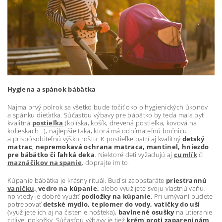
Hygiena a spánok bábätka
Najmä prvý polrok sa všetko bude točiť okolo hygienických úkonov
a spánku dieťatka. Súčasťou výbavy pre bábätko by teda mala byť
kvalitná
postieľka
(kolíska, košík, drevená postieľka, kovová na
kolieskach...), najlepšie taká, ktorá má odnímateľnú bočnicu
a prispôsobiteľnú výšku roštu. K postieľke patrí aj kvalitný
detský
matrac
,
nepremokavá ochrana matraca, mantinel, hniezdo
pre bábätko či ľahká deka
. Niektoré deti vyžadujú aj
cumlík
či
maznáčikov na spanie
, doprajte im to.
Kúpanie bábätka je krásny rituál. Buď si zaobstaráte
priestrannú
vaničku,
vedro na kúpanie,
alebo využijete svoju vlastnú vaňu,
no vtedy je dobré využiť
podložky na kúpanie
. Pri umývaní budete
potrebovať
detské mydlo, teplomer do vody, vatičky do uší
(využijete ich aj na čistenie nošteka),
bavlnené osušky
na utieranie
citlivej pokožky. Súčasťou výbavy je tiež
krém proti zapareninám