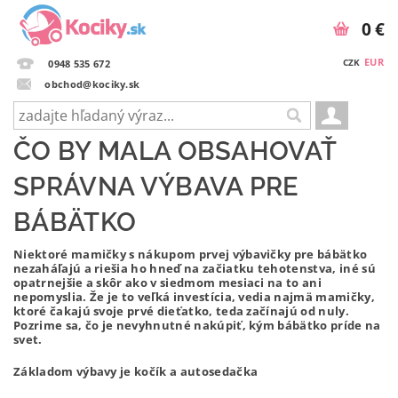
0 €
EUR
CZK
0948 535 672
obchod@kociky.sk
ČO BY MALA OBSAHOVAŤ
SPRÁVNA VÝBAVA PRE
BÁBÄTKO
Niektoré mamičky s nákupom prvej výbavičky pre bábätko
nezaháľajú a riešia ho hneď na začiatku tehotenstva, iné sú
opatrnejšie a skôr ako v siedmom mesiaci na to ani
nepomyslia. Že je to veľká investícia, vedia najmä mamičky,
ktoré čakajú svoje prvé dieťatko, teda začínajú od nuly.
Pozrime sa, čo je nevyhnutné nakúpiť, kým bábätko príde na
svet.
Základom výbavy je kočík a autosedačka