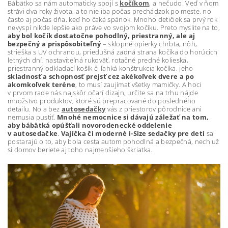
Bábätko sa nám automaticky spojí s
kočíkom
, a nečudo. Veď v ňom
strávi dva roky života, a to nie iba počas prechádzok po meste, no
často aj počas dňa, keď ho čaká spánok. Mnoho detičiek sa prvý rok
nevyspí nikde lepšie ako práve vo svojom kočíku. Preto myslite na to,
aby bol kočík dostatočne pohodlný, priestranný, ale aj
bezpečný a prispôsobiteľný
– sklopné opierky chrbta, nôh,
strieška s UV ochranou, priedušná zadná strana kočíka do horúcich
letných dní, nastaviteľná rukoväť, rotačné predné kolieska,
priestranný odkladací košík či ľahká konštrukcia kočíka, jeho
skladnosť a schopnosť prejsť cez akékoľvek dvere a po
akomkoľvek teréne
, to musí zaujímať všetky mamičky. A hoci
v prvom rade nás najskôr očarí dizajn, určite sa na trhu nájde
množstvo produktov, ktoré sú prepracované do posledného
detailu. No a bez
autosedačky
vás z priestorov pôrodnice ani
nemusia pustiť.
Mnohé nemocnice si dávajú záležať na tom,
aby bábätká opúšťali novorodenecké oddelenie
v autosedačke
.
Vajíčka či moderné i-Size sedačky pre deti
sa
postarajú o to, aby bola cesta autom pohodlná a bezpečná, nech už
si domov beriete aj toho najmenšieho škriatka.