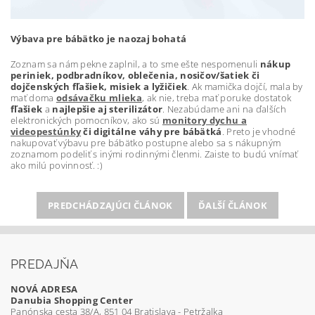
Výbava pre bábätko je naozaj bohatá
Zoznam sa nám pekne zaplnil, a to sme ešte nespomenuli
nákup
periniek, podbradníkov, oblečenia, nosičov/šatiek či
dojčenských fľašiek, misiek a lyžičiek
. Ak mamička dojčí, mala by
mať doma
odsávačku mlieka
, ak nie, treba mať poruke dostatok
fľašiek
a
najlepšie aj sterilizátor
. Nezabúdame ani na ďalších
elektronických pomocníkov, ako sú
monitory dychu a
videopestúnky
či digitálne váhy pre bábätká
. Preto je vhodné
nakupovať výbavu pre bábätko postupne alebo sa s nákupným
zoznamom podeliť s inými rodinnými členmi. Zaiste to budú vnímať
ako milú povinnosť. :)
PREDCHÁDZAJÚCI ČLÁNOK
ĎALŠÍ ČLÁNOK
PREDAJŇA
NOVÁ ADRESA
Danubia Shopping Center
Panónska cesta 38/A, 851 04 Bratislava - Petržalka