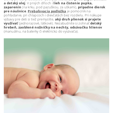
a detský olej
. V prvých dňoch i
lieh na čistenie pupka,
zaparenín
(na krku, pod pazuškou, za uškami),
prípadne dierok
pre náušnice
.
Prebaľovacia podložka
je pomocník na
pohľadanie, pri chlapcoch i dievčatách bez rozdielu. Pri nákupe
výbavy pre deti si tiež premyslite,
aký druh plienok si prajete
využívať
(jednorazové, látkové). Nezabudnite si zohnať
detský
hrebeň, zaoblené nožničky na nechty, odsávačku hlienov
(manuálnu, na baterky či elektrickú do vysávača).