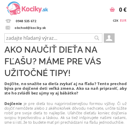
0 €
EUR
CZK
0948 535 672
obchod@kociky.sk
AKO NAUČIŤ DIEŤA NA
FĽAŠU? MÁME PRE VÁS
UŽITOČNÉ TIPY!
Dojčíte, no snažíte sa dieťa zvykať aj na fľašu? Tento prechod
býva pre dojčené deti veľká zmena. Ako sa naň pripraviť, aby
ste ho zvládli bez ujmy vy aj bábätko?
Dojčenie
je pre dieťa tou najprirodzenejšou formou výživy. Či už
dojčiť nemôžete alebo z akéhokoľvek dôvodu nechcete, určite túžite
robiť pre svoje dieťa to najlepšie. Uľahčite dieťaťu koniec dojčenia
svojou trpezlivosťou a láskou. Ak sa tiež inšpirujete našimi radami,
sme si istí, že to budete mať pri prechádzaní na fľašu jednoduchšie.