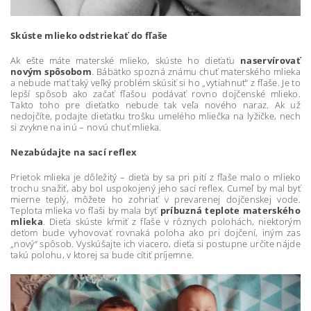
Skúste mlieko odstriekať do fľaše
Ak ešte máte materské mlieko, skúste ho dieťaťu
naservírovať
novým spôsobom
. Bábätko spozná známu chuť materského mlieka
a nebude mať taký veľký problém skúsiť si ho „vytiahnuť“ z fľaše. Je to
lepší spôsob ako začať fľašou podávať rovno dojčenské mlieko.
Takto toho pre dieťatko nebude tak veľa nového naraz. Ak už
nedojčíte, podajte dieťatku trošku umelého mliečka na lyžičke, nech
si zvykne na inú – novú chuť mlieka.
Nezabúdajte na sací reflex
Prietok mlieka je dôležitý – dieťa by sa pri pití z fľaše malo o mlieko
trochu snažiť, aby bol uspokojený jeho sací reflex. Cumeľ by mal byť
mierne teplý, môžete ho zohriať v prevarenej dojčenskej vode.
Teplota mlieka vo fľaši by mala byť
príbuzná teplote materského
mlieka
. Dieťa skúste kŕmiť z fľaše v rôznych polohách, niektorým
deťom bude vyhovovať rovnaká poloha ako pri dojčení, iným zas
„nový“ spôsob. Vyskúšajte ich viacero, dieťa si postupne určite nájde
takú polohu, v ktorej sa bude cítiť príjemne.