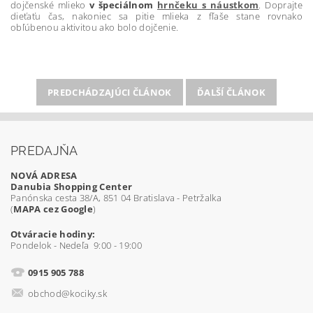
dojčenské mlieko
v špeciálnom
hrnčeku s náustkom
. Doprajte
dieťaťu čas, nakoniec sa pitie mlieka z fľaše stane rovnako
obľúbenou aktivitou ako bolo dojčenie.
PREDCHÁDZAJÚCI ČLÁNOK
ĎALŠÍ ČLÁNOK
PREDAJŇA
NOVÁ ADRESA
Danubia Shopping Center
Panónska cesta 38/A, 851 04 Bratislava - Petržalka
(
MAPA cez Google
)
Otváracie hodiny:
Pondelok - Nedeľa 9:00 - 19:00
0915 905 788
obchod@kociky.sk