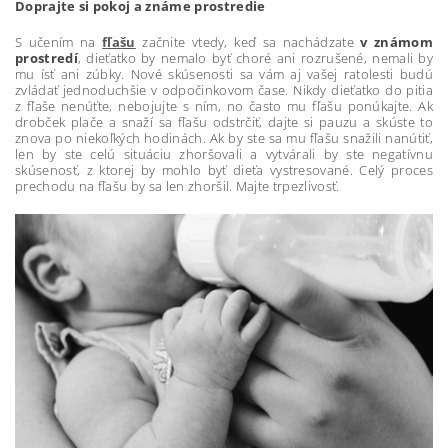
Doprajte si pokoj a známe prostredie
S učením na
fľašu
začnite vtedy, keď sa nachádzate
v známom
prostredí
, dieťatko by nemalo byť choré ani rozrušené, nemali by
mu ísť ani zúbky. Nové skúsenosti sa vám aj vašej ratolesti budú
zvládať jednoduchšie v odpočinkovom čase. Nikdy dieťatko do pitia
z fľaše nenúťte, nebojujte s ním, no často mu fľašu ponúkajte. Ak
drobček plače a snaží sa fľašu odstrčiť, dajte si pauzu a skúste to
znova po niekoľkých hodinách. Ak by ste sa mu fľašu snažili nanútiť,
len by ste celú situáciu zhoršovali a vytvárali by ste negatívnu
skúsenosť, z ktorej by mohlo byť dieťa vystresované. Celý proces
prechodu na fľašu by sa len zhoršil. Majte trpezlivosť.