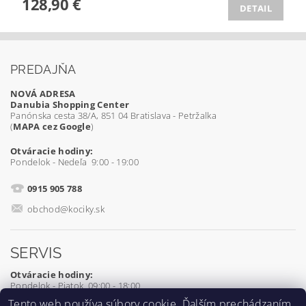
128,90 €
DETAIL
PREDAJŇA
NOVÁ ADRESA
Danubia Shopping Center
Panónska cesta 38/A, 851 04 Bratislava - Petržalka
(
MAPA cez Google
)
Otváracie hodiny:
Pondelok - Nedeľa 9:00 - 19:00
0915 905 788
obchod@kociky.sk
SERVIS
Otváracie hodiny:
Pondelok - Piatok 09:00 - 18:00
Tento web používa súbory
cookie
. Ďalším prechádzaním