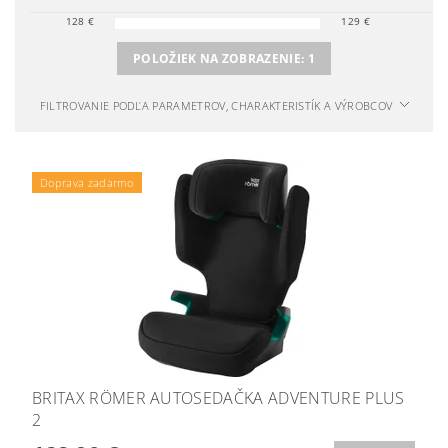
128
€
129
€
POLOŽIEK NA ZOBRAZENIE:
1
FILTROVANIE PODĽA PARAMETROV, CHARAKTERISTÍK A VÝROBCOV
Podložka ZOPA zdarma
Doprava zadarmo
BRITAX RÖMER AUTOSEDAČKA ADVENTURE PLUS
2