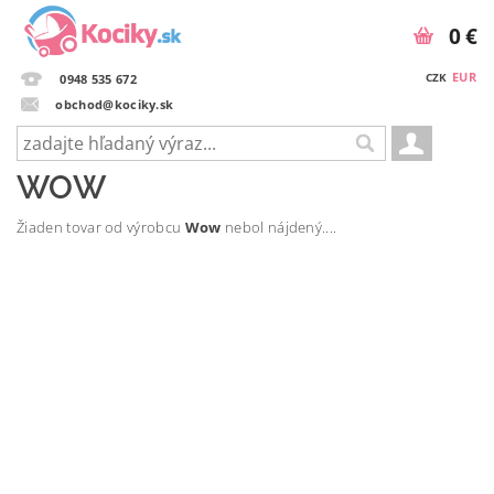
0 €
EUR
CZK
0948 535 672
obchod@kociky.sk
WOW
Žiaden tovar od výrobcu
Wow
nebol nájdený....