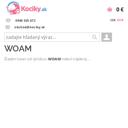
0 €
EUR
CZK
0948 535 672
obchod@kociky.sk
WOAM
Žiaden tovar od výrobcu
WOAM
nebol nájdený....