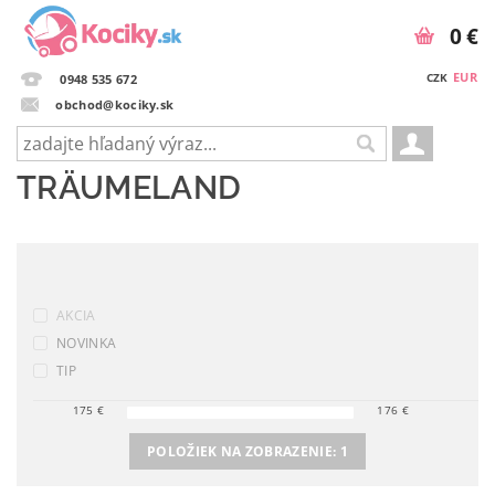
0 €
EUR
CZK
0948 535 672
obchod@kociky.sk
TRÄUMELAND
AKCIA
NOVINKA
TIP
175
€
176
€
POLOŽIEK NA ZOBRAZENIE:
1