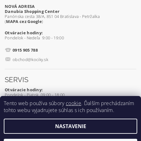
NOVÁ ADRESA
Danubia Shopping Center
Panónska cesta 38/A, 851 04 Bratislava - Petržalka
(
MAPA cez Google
)
Otváracie hodiny:
Pondelok - Nedeľa 9:00 - 19:00
0915 905 788
obchod@kociky.sk
SERVIS
Otváracie hodiny:
Pondelok - Piatok 09:00 - 18:00
Tento web používa súbory
cookie
. Ďalším prechádzaním
0905 539 927
tohto webu vyjadrujete súhlas s ich používaním.
servis@kociky.sk
NASTAVENIE
2026 ©
Kociky.sk
, všetky práva vyhradené