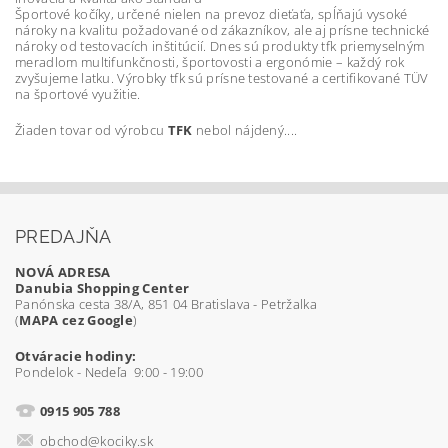
Športové kočíky, určené nielen na prevoz dieťaťa, spĺňajú vysoké
nároky na kvalitu požadované od zákazníkov, ale aj prísne technické
nároky od testovacích inštitúcií. Dnes sú produkty tfk priemyselným
meradlom multifunkčnosti, športovosti a ergonómie – každý rok
zvyšujeme latku. Výrobky tfk sú prísne testované a certifikované TÜV
na športové využitie.
Žiaden tovar od výrobcu
TFK
nebol nájdený....
PREDAJŇA
NOVÁ ADRESA
Danubia Shopping Center
Panónska cesta 38/A, 851 04 Bratislava - Petržalka
(
MAPA cez Google
)
Otváracie hodiny:
Pondelok - Nedeľa 9:00 - 19:00
0915 905 788
obchod@kociky.sk