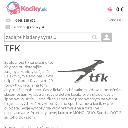
0 €
EUR
CZK
0948 535 672
obchod@kociky.sk
TFK
Spoločnosť tfk sa snaží o to,
aby rodinu doterajšie
záujmy a koníčky spájali či
už aktívnym alebo pasívnym
odpočinkom. Už viac ako 20
rokov tfk pracuje na tom,
aby rodičia mohli svoj čas zdieľať aj s bábätkom. Vďaka dlhoročným
skúsenostiam vyrába a inovuje detské kočíky pre outdoorové a
športové využitie. Firma tfk sa zameriava predovšetkým na výrobu
trojkolesových kočíkov vhodných na športovanie a kočíkov pre
dvojčatá. Svoje výrobky má vždy premyslené a detailne
prepracované. Produkty novej kolekcie MONO, DUO, Šport a DOT 2
sú toho dôkazom.
Inovácia a kvalita ako štandard