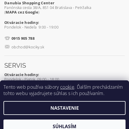
Danubia Shopping Center
Panónska cesta 38/A, 851 04 Bratislava - Petržalka
(
MAPA cez Google
)
Otváracie hodiny:
Pondelok - Nedeľa 9:00 - 19:00
0915 905 788
obchod@kociky.sk
SERVIS
Otváracie hodiny:
Pondelok - Piatok 09:00 - 18:00
Tento web používa súbory
cookie
. Ďalším prechádzaním
0905 539 927
tohto webu vyjadrujete súhlas s ich používaním.
servis@kociky.sk
NASTAVENIE
2026 ©
Kociky.sk
, všetky práva vyhradené
Vytvoril Shoptet
SÚHLASÍM