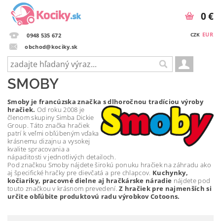
0 €
EUR
CZK
0948 535 672
obchod@kociky.sk
SMOBY
Smoby je francúzska značka s dlhoročnou tradíciou výroby
hračiek.
Od roku 2008 je
členom skupiny Simba Dickie
Group. Táto značka hračiek
patrí k veľmi obľúbeným vďaka
krásnemu dizajnu a vysokej
kvalite spracovania a
nápaditosti v jednotlivých detailoch.
Pod značkou Smoby nájdete širokú ponuku hračiek na záhradu ako
aj špecifické hračky pre dievčatá a pre chlapcov.
Kuchynky,
kočiariky, pracovné dielne aj hračkárske náradie
nájdete pod
touto značkou v krásnom prevedení.
Z hračiek pre najmenších si
určite obľúbite produktovú radu výrobkov Cotoons.