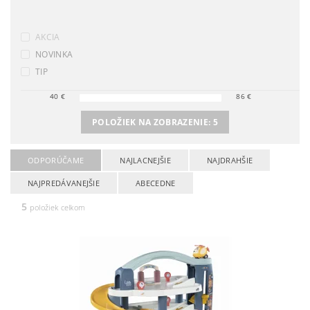
AKCIA
NOVINKA
TIP
40
€
86
€
POLOŽIEK NA ZOBRAZENIE:
5
ODPORÚČAME
NAJLACNEJŠIE
NAJDRAHŠIE
NAJPREDÁVANEJŠIE
ABECEDNE
5
položiek celkom