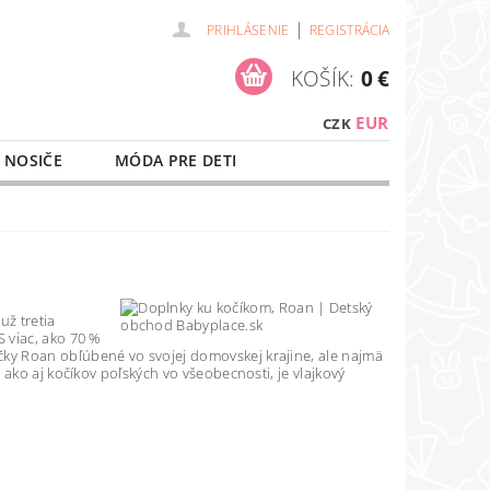
|
PRIHLÁSENIE
REGISTRÁCIA
KOŠÍK:
0 €
EUR
CZK
 NOSIČE
MÓDA PRE DETI
NAŠE SLUŽBY
O NÁKUPE
už tretia
 viac, ako 70 %
ky Roan obľúbené vo svojej domovskej krajine, ale najmä
ako aj kočíkov poľských vo všeobecnosti, je vlajkový