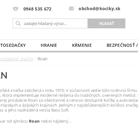
obchod@kociky.sk
0948 535 672
TOSEDAČKY
HRANIE
KŔMENIE
BEZPEČNOSŤ /
PÔRODNICE
MLIEKO A VÝŽIVA
PRE MAMIČKU
Predávané značky
Roan
AN
oľská značka založená v roku 1970. V súčasnosti vedie túto rodinnú firmu 
, ktorá implementuje moderné riešenia do tradičných, overených metód. S
nej produkcie Roan sú všestranné a cenovo dostupné kočíky a autosedač
urópskych a ázijských krajinách. Jedným z najobľúbenejších kočíkov značky 
s a jeho nadradená verzia Bass Soft.
ovar od výrobcu
Roan
nebol nájdený....