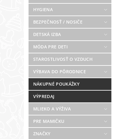
HYGIENA
BEZPEČNOSŤ / NOSIČE
DETSKÁ IZBA
MÓDA PRE DETI
STAROSTLIVOSŤ O VZDUCH
VÝBAVA DO PÔRODNICE
NÁKUPNÉ POUKÁŽKY
VÝPREDAJ
MLIEKO A VÝŽIVA
PRE MAMIČKU
ZNAČKY