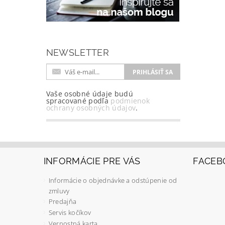
NEWSLETTER
Vaše osobné údaje budú
spracované podľa
podmienok
ochrany osobných údajov
.
INFORMÁCIE PRE VÁS
FACEB
Informácie o objednávke a odstúpenie od
zmluvy
Predajňa
Servis kočíkov
Vernostná karta