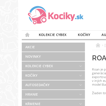
KOLEKCIE CYBEX
KOČÍKY
AU
STAROSTLIVOSŤ O VZDUCH
VÝBAVA DO 
AKCIE
BLOG
PREDAJŇA
KONTAKT
RO
NOVINKY
KOLEKCIE CYBEX
Roan je p
generácia
KOČÍKY
exportova
v iných e
model Bas
AUTOSEDAČKY
Žiaden t
HRANIE
KŔMENIE