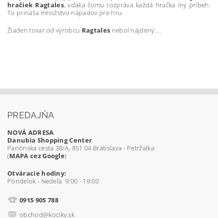
hračiek Ragtales
, vďaka čomu rozpráva každá hračka iný príbeh.
To prináša množstvo nápadov pre hru.
Žiaden tovar od výrobcu
Ragtales
nebol nájdený....
PREDAJŇA
NOVÁ ADRESA
Danubia Shopping Center
Panónska cesta 38/A, 851 04 Bratislava - Petržalka
(
MAPA cez Google
)
Otváracie hodiny:
Pondelok - Nedeľa 9:00 - 19:00
0915 905 788
obchod@kociky.sk