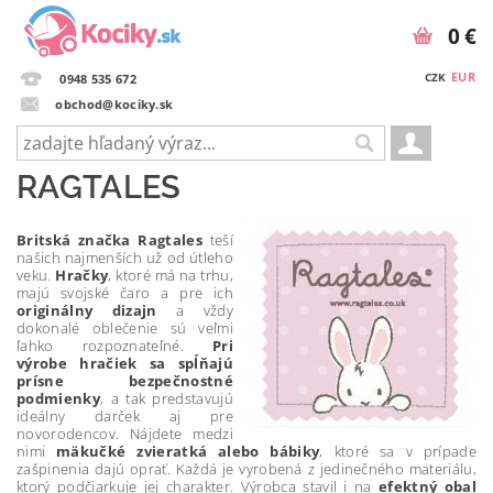
0 €
EUR
CZK
0948 535 672
obchod@kociky.sk
RAGTALES
Britská značka Ragtales
teší
našich najmenších už od útleho
veku.
Hračky
, ktoré má na trhu,
majú svojské čaro a pre ich
originálny dizajn
a vždy
dokonalé oblečenie sú veľmi
ľahko rozpoznateľné.
Pri
výrobe hračiek sa spĺňajú
prísne bezpečnostné
podmienky
, a tak predstavujú
ideálny darček aj pre
novorodencov. Nájdete medzi
nimi
mäkučké zvieratká alebo bábiky
, ktoré sa v prípade
zašpinenia dajú oprať. Každá je vyrobená z jedinečného materiálu,
ktorý podčiarkuje jej charakter. Výrobca stavil i na
efektný obal