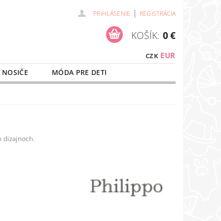
|
PRIHLÁSENIE
REGISTRÁCIA
KOŠÍK:
0 €
EUR
CZK
 NOSIČE
MÓDA PRE DETI
NAŠE SLUŽBY
O NÁKUPE
h dizajnoch.