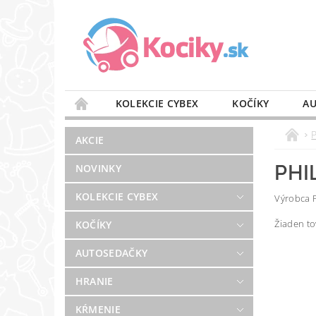
KOLEKCIE CYBEX
KOČÍKY
AU
STAROSTLIVOSŤ O VZDUCH
VÝBAVA DO 
AKCIE
BLOG
PREDAJŇA
KONTAKT
PHI
NOVINKY
KOLEKCIE CYBEX
Výrobca P
Žiaden t
KOČÍKY
AUTOSEDAČKY
HRANIE
KŔMENIE