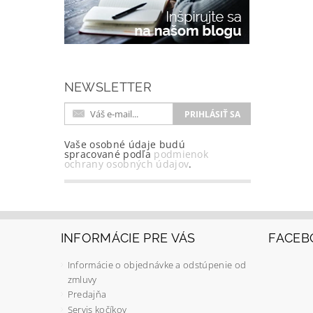
NEWSLETTER
Vaše osobné údaje budú
spracované podľa
podmienok
ochrany osobných údajov
.
INFORMÁCIE PRE VÁS
FACEB
Informácie o objednávke a odstúpenie od
zmluvy
Predajňa
Servis kočíkov