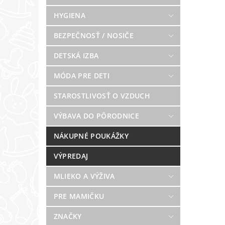
HYGIENA
BEZPEČNOSŤ / NOSIČE
DETSKÁ IZBA
MÓDA PRE DETI
STAROSTLIVOSŤ O VZDUCH
VÝBAVA DO PÔRODNICE
NÁKUPNÉ POUKÁŽKY
VÝPREDAJ
MLIEKO A VÝŽIVA
PRE MAMIČKU
ZNAČKY