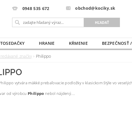
obchod@kociky.sk
0948 535 672
TOSEDAČKY
HRANIE
KŔMENIE
BEZPEČNOSŤ /
PÔRODNICE
MLIEKO A VÝŽIVA
PRE MAMIČKU
Predávané značky
Philippo
LIPPO
hilippo vytvára mäkké prebaľovacie podložky v klasickom štýle vo veselýc
ovar od výrobcu
Philippo
nebol nájdený....