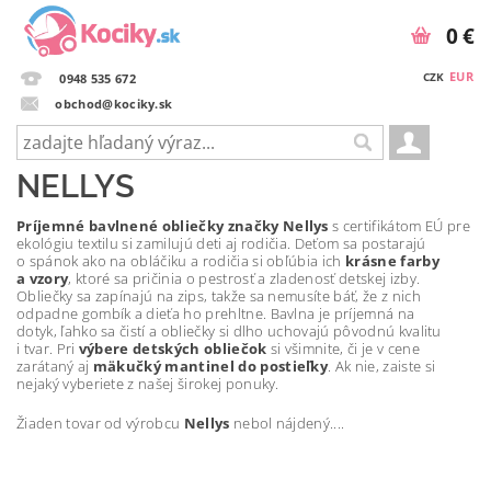
0 €
EUR
CZK
0948 535 672
obchod@kociky.sk
NELLYS
Príjemné bavlnené obliečky značky Nellys
s certifikátom EÚ pre
ekológiu textilu si zamilujú deti aj rodičia. Deťom sa postarajú
o spánok ako na obláčiku a rodičia si obľúbia ich
krásne farby
a vzory
, ktoré sa pričinia o pestrosť a zladenosť detskej izby.
Obliečky sa zapínajú na zips, takže sa nemusíte báť, že z nich
odpadne gombík a dieťa ho prehltne. Bavlna je príjemná na
dotyk, ľahko sa čistí a obliečky si dlho uchovajú pôvodnú kvalitu
i tvar. Pri
výbere detských obliečok
si všimnite, či je v cene
zarátaný aj
mäkučký mantinel do postieľky
. Ak nie, zaiste si
nejaký vyberiete z našej širokej ponuky.
Žiaden tovar od výrobcu
Nellys
nebol nájdený....