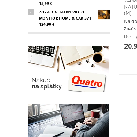
240M
15,99 €
NATU
(M)
ZOPA DIGITÁLNY VIDEO
MONITOR HOME & CAR 3V1
Na do
124,90 €
Značk
Dostup
20,