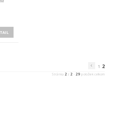
TM
TAIL
2
1
2
2
29
Stránka
z
-
položiek celkom