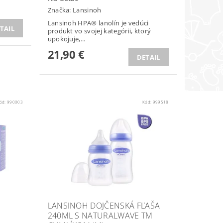
Značka:
Lansinoh
Lansinoh HPA® lanolín je vedúci
TAIL
produkt vo svojej kategórii, ktorý
upokojuje,...
21,90 €
DETAIL
ód:
990003
Kód:
999518
LANSINOH DOJČENSKÁ FĽAŠA
240ML S NATURALWAVE TM