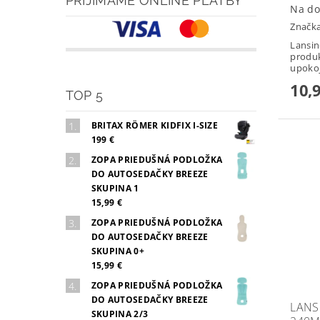
PRIJÍMAME ONLINE PLATBY
Na do
Značk
Lansin
produk
upokoju
10,
TOP 5
BRITAX RÖMER KIDFIX I-SIZE
199 €
ZOPA PRIEDUŠNÁ PODLOŽKA
DO AUTOSEDAČKY BREEZE
SKUPINA 1
15,99 €
ZOPA PRIEDUŠNÁ PODLOŽKA
DO AUTOSEDAČKY BREEZE
SKUPINA 0+
15,99 €
ZOPA PRIEDUŠNÁ PODLOŽKA
DO AUTOSEDAČKY BREEZE
LANS
SKUPINA 2/3