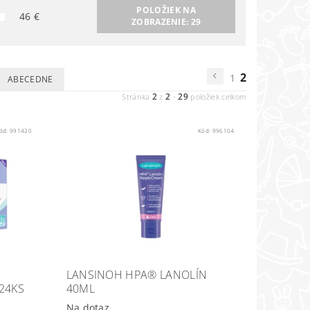
POLOŽIEK NA
46
€
ZOBRAZENIE:
29
2
1
ABECEDNE
2
2
29
Stránka
z
-
položiek celkom
ód:
991420
Kód:
996104
LANSINOH HPA® LANOLÍN
24KS
40ML
Na dotaz