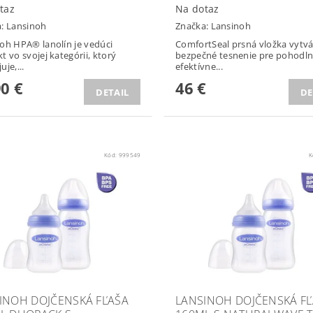
taz
Na dotaz
a:
Lansinoh
Značka:
Lansinoh
oh HPA® lanolín je vedúci
ComfortSeal prsná vložka vytv
t vo svojej kategórii, ktorý
bezpečné tesnenie pre pohodln
je,...
efektívne...
90 €
46 €
DETAIL
DE
Kód:
999549
K
INOH DOJČENSKÁ FĽAŠA
LANSINOH DOJČENSKÁ F