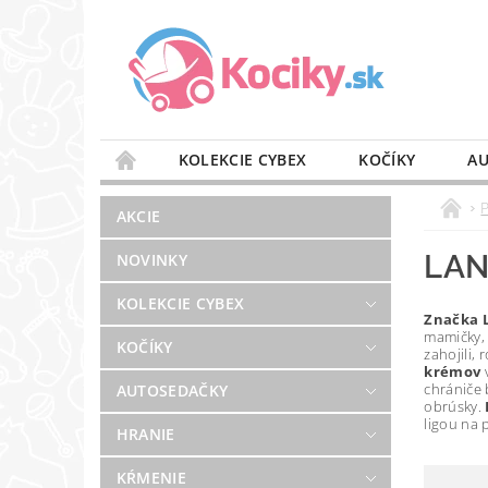
KOLEKCIE CYBEX
KOČÍKY
AU
STAROSTLIVOSŤ O VZDUCH
VÝBAVA DO 
AKCIE
BLOG
PREDAJŇA
KONTAKT
LAN
NOVINKY
KOLEKCIE CYBEX
Značka 
mamičky, 
KOČÍKY
zahojili,
krémov
v
chrániče 
AUTOSEDAČKY
obrúsky.
ligou na
HRANIE
KŔMENIE