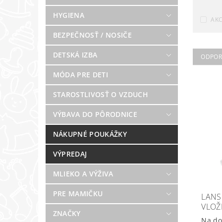
HYGIENA
AKC
BEZPEČNOSŤ / NOSIČE
DETSKÁ IZBA
ODPO
MÓDA PRE DETI
STAROSTLIVOSŤ O VZDUCH
VÝBAVA DO PÔRODNICE
NÁKUPNÉ POUKÁŽKY
VÝPREDAJ
MLIEKO A VÝŽIVA
PRE MAMIČKU
LANS
VLOŽ
ZNAČKY
Na do