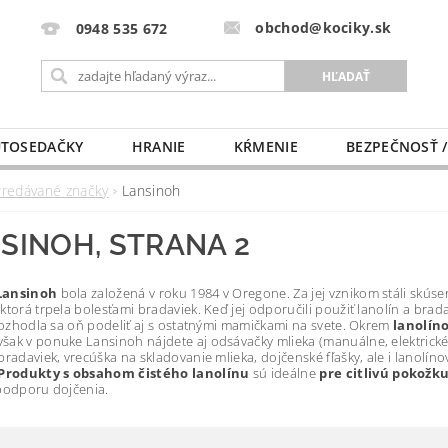
obchod@kociky.sk
0948 535 672
TOSEDAČKY
HRANIE
KŔMENIE
BEZPEČNOSŤ /
PÔRODNICE
MLIEKO A VÝŽIVA
PRE MAMIČKU
Predávané značky
Lansinoh
SINOH
, STRANA 2
Lansinoh
bola založená v roku 1984 v Oregone. Za jej vznikom stáli skúsen
ktorá trpela bolesťami bradaviek. Keď jej odporučili použiť lanolín a brad
 rozhodla sa oň podeliť aj s ostatnými mamičkami na svete. Okrem
lanolín
šak v ponuke Lansinoh nájdete aj odsávačky mlieka (manuálne, elektrické
bradaviek, vrecúška na skladovanie mlieka, dojčenské fľašky, ale i lanolín
Produkty s obsahom čistého lanolínu
sú ideálne
pre citlivú pokožk
 podporu dojčenia.