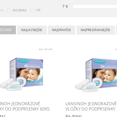
7
€
IA
NOVINKA
TIP
RÚČAME
NAJLACNEJŠIE
NAJDRAHŠIE
NAJPREDÁVANEJŠIE
Kód:
991000
K
INOH JEDNORÁZOVÉ
LANSINOH JEDNORAZOVÉ
KY DO PODPRSENKY 60KS
VLOŽKY DO PODPRSENKY 
taz
Na dotaz