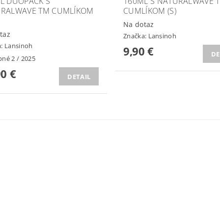
L DUOPACK S
160ML S NATURALWAVE 
RALWAVE TM CUMLÍKOM
CUMLÍKOM (S)
Na dotaz
taz
Značka:
Lansinoh
a:
Lansinoh
9,90 €
DE
né 2 / 2025
90 €
DETAIL