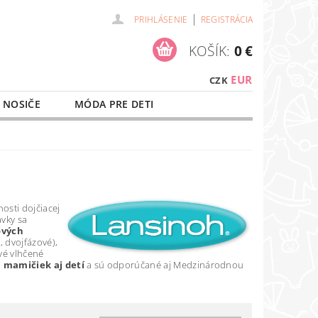
|
PRIHLÁSENIE
REGISTRÁCIA
KOŠÍK:
0 €
EUR
CZK
 NOSIČE
MÓDA PRE DETI
NAŠE SLUŽBY
O NÁKUPE
osti dojčiacej
avky sa
ových
, dvojfázové),
ové vlhčené
u mamičiek aj detí
a sú odporúčané aj Medzinárodnou