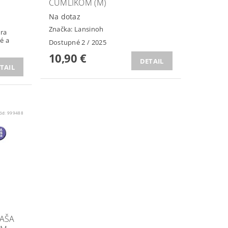
CUMLÍKOM (M)
Na dotaz
Značka:
Lansinoh
ára
é a
Dostupné 2 / 2025
10,90 €
DETAIL
TAIL
ód:
999488
ĽAŠA