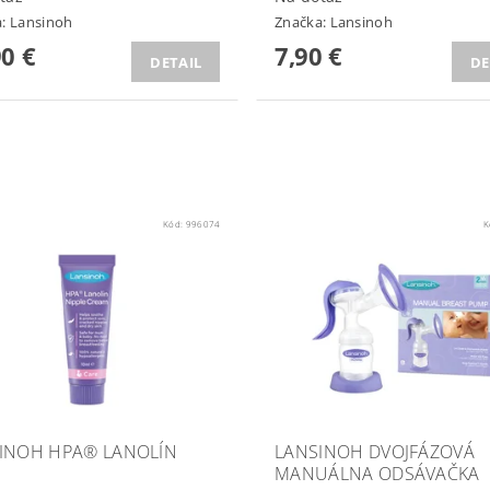
a:
Lansinoh
Značka:
Lansinoh
90 €
7,90 €
DETAIL
DE
Kód:
996074
K
INOH HPA® LANOLÍN
LANSINOH DVOJFÁZOVÁ
MANUÁLNA ODSÁVAČKA