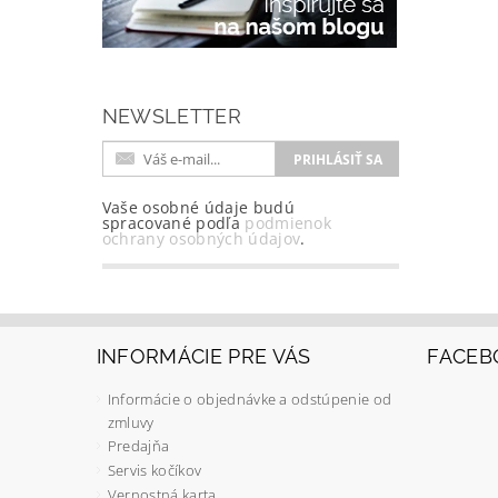
NEWSLETTER
Vaše osobné údaje budú
spracované podľa
podmienok
ochrany osobných údajov
.
INFORMÁCIE PRE VÁS
FACEB
Informácie o objednávke a odstúpenie od
zmluvy
Predajňa
Servis kočíkov
Vernostná karta