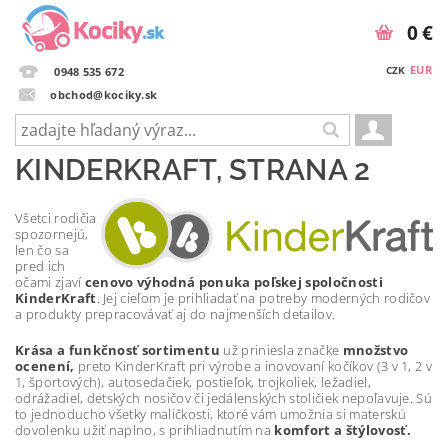
0 €
EUR
CZK
0948 535 672
obchod@kociky.sk
KINDERKRAFT
, STRANA 2
Všetci rodičia
spozornejú,
len čo sa
pred ich
očami zjaví
cenovo výhodná ponuka poľskej spoločnosti
KinderKraft
. Jej cieľom je prihliadať na potreby moderných rodičov
a produkty prepracovávať aj do najmenších detailov.
Krása a funkčnosť sortimentu
už priniesla značke
množstvo
ocenení,
preto KinderKraft pri výrobe a inovovaní kočíkov (3 v 1, 2 v
1, športových), autosedačiek, postieľok, trojkoliek, ležadiel,
odrážadiel, detských nosičov či jedálenských stoličiek nepoľavuje. Sú
to jednoducho všetky maličkosti, ktoré vám umožnia si materskú
dovolenku užiť naplno, s prihliadnutím na
komfort a štýlovosť.