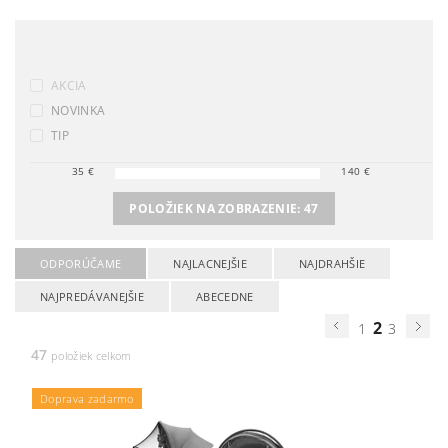
AKCIA
NOVINKA
TIP
35
€
140
€
POLOŽIEK NA ZOBRAZENIE:
47
ODPORÚČAME
NAJLACNEJŠIE
NAJDRAHŠIE
NAJPREDÁVANEJŠIE
ABECEDNE
2
1
3
47
položiek celkom
Doprava zadarmo