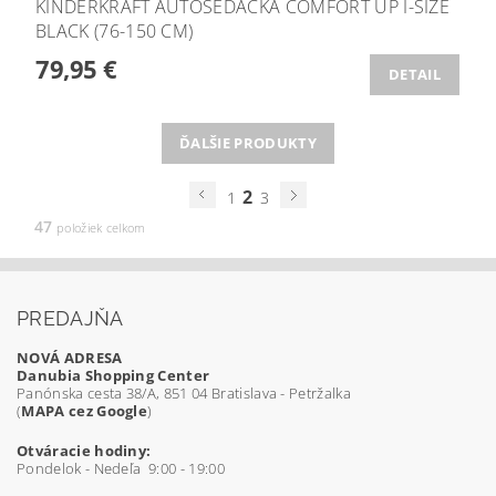
KINDERKRAFT AUTOSEDAČKA COMFORT UP I-SIZE
BLACK (76-150 CM)
79,95 €
DETAIL
ĎALŠIE PRODUKTY
2
1
3
47
položiek celkom
PREDAJŇA
NOVÁ ADRESA
Danubia Shopping Center
Panónska cesta 38/A, 851 04 Bratislava - Petržalka
(
MAPA cez Google
)
Otváracie hodiny:
Pondelok - Nedeľa 9:00 - 19:00