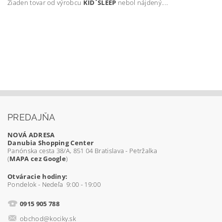
Žiaden tovar od výrobcu
KID´SLEEP
nebol nájdený....
PREDAJŇA
NOVÁ ADRESA
Danubia Shopping Center
Panónska cesta 38/A, 851 04 Bratislava - Petržalka
(
MAPA cez Google
)
Otváracie hodiny:
Pondelok - Nedeľa 9:00 - 19:00
0915 905 788
obchod@kociky.sk