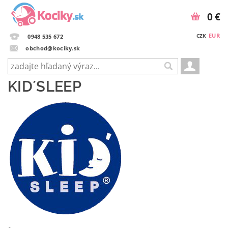
0 €
EUR
CZK
0948 535 672
obchod@kociky.sk
KID´SLEEP